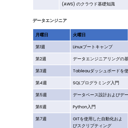
(AWS) のクラウド基礎知識
データエンジニア
月曜日
火曜日
第1週
Linuxブートキャンプ
第2週
データエンジニアリングの
第3週
Tableauダッシュボード
第4週
SQLプログラミング入門
第5週
データベース設計およびデ
第6週
Python入門
第7週
GITを使用した自動化およ
びスクリプティング