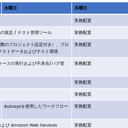
水曜日
木曜日
実務配置
ローチの策定 / テスト管理ツール
実務配置
nce（実際のプロジェクト設定付き）、プロ
実務配置
テストデータおよびテスト環境
ケースの実行および不具合/バグ管
実務配置
実務配置
実務配置
Autosysを使用したワークフロー
実務配置
 および Amazon Web Services
実務配置