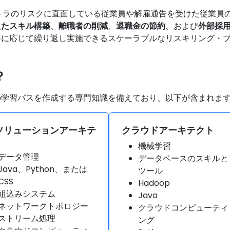
リストラのリスクに直面している従業員や解雇通告を受けた従業
えたスキル構築
、
離職者の削減
、
退職金の節約
、および
外部採
要に応じて繰り返し実施できるスケーラブルなリスキリング・
？
の学習パスを作成する専門知識を備えており、以下が含まれま
Tソリューションアーキテ
クラウドアーキテクト
機械学習
データ管理
データベースのスキルと
Java、Python、または
ツール
CSS
Hadoop
組込みシステム
Java
ネットワークトポロジー
クラウドコンピューティ
ストリーム処理
ング