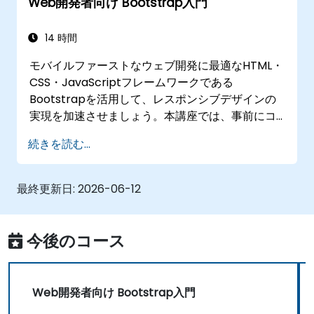
Web開発者向け Bootstrap入門
14 時間
モバイルファーストなウェブ開発に最適なHTML・
CSS・JavaScriptフレームワークである
Bootstrapを活用して、レスポンシブデザインの
実現を加速させましょう。本講座では、事前にコ
ンパイル済みのファイルやGruntを用いたソース
続きを読む...
コードのコンパイル方法、レスポンシブ対応グリ
ッドシステム、カスタムコンポーネント、ナビゲ
ーションバー、アクセシビリティのベストプラク
最終更新日:
2026-06-12
ティスなどを詳しく解説します。さらにパネルや
警告メッセージ、プログレスバー、メディアオブ
ジェクト、入力項目のグループ化、ボタン群とい
今後のコース
った機能もマスターすることで、あらゆるデバイ
スやプラットフォーム上で優れたユーザー体験を
提供できるインターフェースを構築できるように
Web開発者向け Bootstrap入門
なります。