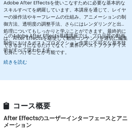
Adobe After Effectsを使いこなすために必要な基本的な
スキルすべてを網羅しています。本講座を通じて、レイヤ
ーの操作法やキーフレームの仕組み、アニメーションの制
御方法、透明度の調整手法、さらにはレンダリングと出力
処理についてもしっかりと学ぶことができます。最終的に
このAdobe After Effects基礎講座では、プロ品質の動画
は、After Effectsを駆使して動画コンテンツを適切に編集
制作におけるポストプロダクション作業に不可欠な基本技
できるようになるだけでなく、業界のベストプラクティス
術がすべて扱われます。
も身につけることが可能です。
続きを読む
コース概要
After Effectsのユーザーインターフェースとアニ
メーション