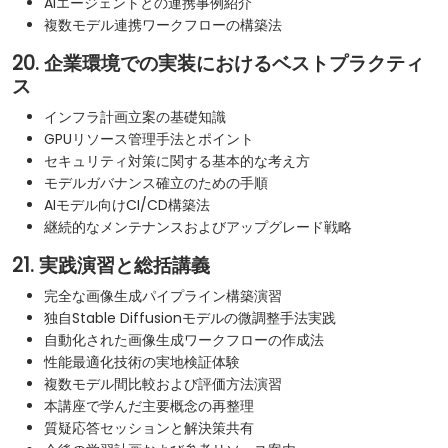
AIエージェントとの連携事例紹介
複数モデル連携ワークフローの構築法
20. 企業環境での実装におけるベストプラクティ
ス
インフラ計画立案の基礎知識
GPUリソース管理手法とポイント
セキュリティ対策に関する基本的な考え方
モデルガバナンス確立のための手順
AIモデル向けCI/CD構築法
継続的なメンテナンスおよびアップグレード戦略
21. 実践演習と総括講義
完全な画像生成パイプライン構築演習
独自Stable Diffusionモデルの微調整手法実践
自動化された画像生成ワークフローの作成法
性能最適化技術の実地検証体験
複数モデル間比較および評価方法演習
本講座で学んだ主要概念の再整理
質疑応答セッションと解決策共有