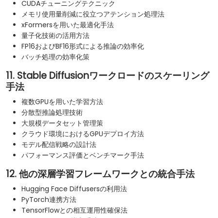
CUDAチューニングテクニック
メモリ使用量削減に役立つアテンション処理法
xFormersを用いた最適化手法
量子化技術の活用方法
FP16およびBF16形式による推論の効率化
バッチ処理の効率化策
11. Stable Diffusionワークロードのスケーリング
手法
複数GPUを用いた学習方法
分散型推論処理技術
大規模データセット管理策
クラウド環境におけるGPUデプロイ方法
モデル配信戦略の設計法
パフォーマンス評価とベンチマーク手法
12. 他の深層学習フレームワークとの統合手法
Hugging Face Diffusersの利用法
PyTorch連携方法
TensorFlowとの相互運用性確保法