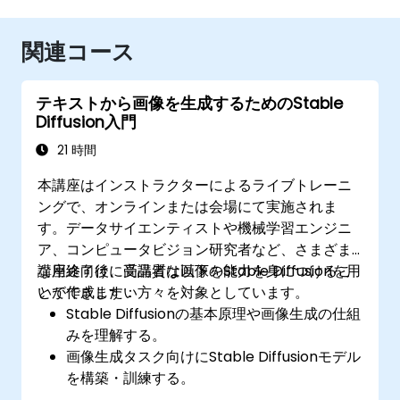
関連コース
テキストから画像を生成するためのStable
Diffusion入門
21 時間
本講座はインストラクターによるライブトレーニ
ングで、オンラインまたは会場にて実施されま
す。データサイエンティストや機械学習エンジニ
ア、コンピュータビジョン研究者など、さまざま
な用途向けに高品質な画像をStable Diffusionを用
講座終了後、受講者は以下の能力を身につけるこ
いて作成したい方々を対象としています。
とができます：
Stable Diffusionの基本原理や画像生成の仕組
みを理解する。
画像生成タスク向けにStable Diffusionモデル
を構築・訓練する。
インペインティング、アウトペインティン