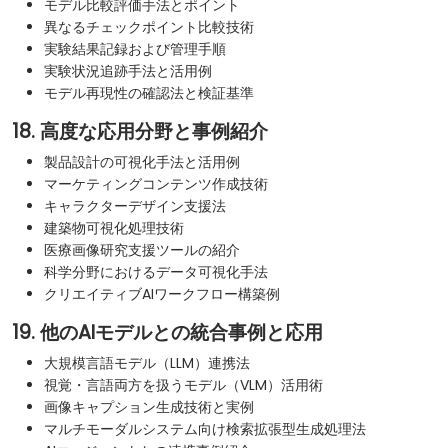
モデル比較評価手法とポイント
異なるチェックポイント比較技術
実験結果記録および管理手順
実験状況追跡手法と活用例
モデル再現性の確認法と検証基準
18. 高度な応用分野と事例紹介
製品設計の可視化手法と活用例
マーケティングコンテンツ作成技術
キャラクターデザイン支援法
建築物可視化処理技術
医療画像研究支援ツールの紹介
科学分野におけるデータ可視化手法
クリエイティブAIワークフロー構築例
19. 他のAIモデルとの統合事例と応用
大規模言語モデル（LLM）連携法
視覚・言語両方を扱うモデル（VLM）活用術
画像キャプション生成技術と実例
マルチモーダルシステム向け検索拡張型生成処理法