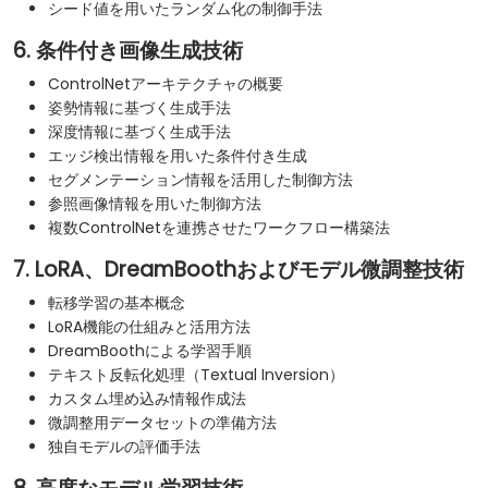
シード値を用いたランダム化の制御手法
6. 条件付き画像生成技術
ControlNetアーキテクチャの概要
姿勢情報に基づく生成手法
深度情報に基づく生成手法
エッジ検出情報を用いた条件付き生成
セグメンテーション情報を活用した制御方法
参照画像情報を用いた制御方法
複数ControlNetを連携させたワークフロー構築法
7. LoRA、DreamBoothおよびモデル微調整技術
転移学習の基本概念
LoRA機能の仕組みと活用方法
DreamBoothによる学習手順
テキスト反転化処理（Textual Inversion）
カスタム埋め込み情報作成法
微調整用データセットの準備方法
独自モデルの評価手法