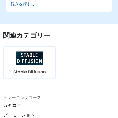
続きを読む...
グ、画像から画像への変換といったさまざま
な画像生成シナリオでStable Diffusionを活用
できる。
Stable Diffusionモデルの性能や安定性を最適
化する。
関連カテゴリー
Stable Diffusion
トレーニングコース
カタログ
プロモーション