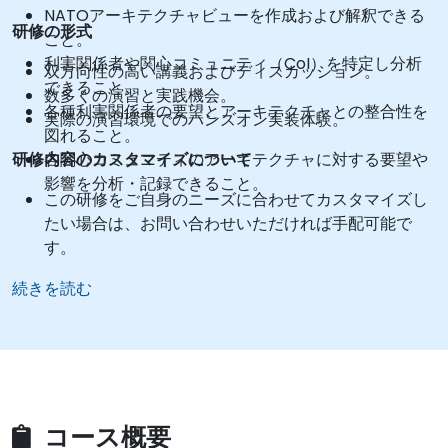
NATOアーキテクチャビューを作成および解釈できる
研修の形式
こと。
利害関係者や関心コミュニティ（CoI）を特定し分析
双方向性の高い講義およびディスカッション。
できること。
数多くの演習と実践機会。
各種利害関係者の要望とアーキテクチャとの整合性を
実際の演習環境でのハンズオン実装体験。
図れること。
研修内容のカスタマイズについて
各関心コミュニティのアーキテクチャに対する要望や
影響を分析・記録できること。
この研修をご自身のニーズに合わせてカスタマイズし
たい場合は、お問い合わせいただければ手配可能で
す。
続きを読む
コース概要