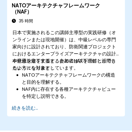
NATOアーキテクチャフレームワーク
（NAF）
35 時間
日本で実施されるこの講師主導型の実践研修（オ
ンラインまたは現地開催）は、中級レベルの専門
家向けに設計されており、防衛関連プロジェクト
におけるエンタープライズアーキテクチャの設計
や意思決定を支援するためにNAFを理解し活用し
本研修を修了すると、参加者は以下のことができ
たい方々を対象としています。
るようになります：
NATOアーキテクチャフレームワークの構造
と目的を理解する。
NAF内に存在する各種アーキテクチャビュー
を特定し説明できる。
ステークホルダーの要求事項をアーキテクチ
続きを読む...
ャコンポーネントに適切に対応付けられる。
Sparx Enterprise Architectといったツール
を用いてNAF準拠のモデルを作成できる。