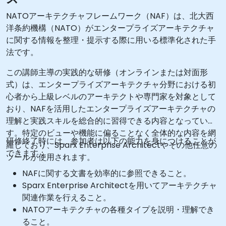
NATOアーキテクチャフレームワーク（NAF）は、北大西
洋条約機構（NATO）がエンタープライズアーキテクチャ
に関する情報を整理・提示する際に用いる標準化された手
法です。
この講師主導の実践的な研修（オンラインまたは対面形
式）は、エンタープライズアーキテクチャ分野における初
心者から上級レベルのアーキテクトや専門家を対象として
おり、NAFを活用したエンタープライズアーキテクチャの
理解と実践スキルを総合的に習得できる内容となっていま
す。特定のビューや機能に偏ることなく全体的な内容を網
研修終了時には、参加者は以下の能力を身につけることが
羅しており、Sparx Enterprise Architectやその他任意の
できます：
ツールが使用されます。
NAFに関する文書を効率的に参照できること。
Sparx Enterprise Architectを用いてアーキテクチャ
関連作業を行えること。
NATOアーキテクチャの各種タイプを説明・理解でき
ること。