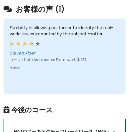
お客様の声 (1)
Flexibility in allowing customer to identify the real-
world issues impacted by the subject matter.
Steven Kjaer
コース - Nato Architecture Framework (NAF)
機械翻訳
今後のコース
NATOアーキテクチャフレームワーク（NAF） -