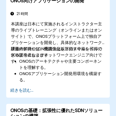
ONOS向けアプリケーションの開発
21 時間
本講座は日本にて実施されるインストラクター主
導のライブトレーニング（オンラインまたはオン
サイト）で、ONOSプラットフォーム上で独自ア
プリケーションを開発し、具体的なネットワーク
課題の解決やSDN機能強化を目指す中級レベルの
研修終了時には、受講生は以下のスキルを習得で
SDN開発者およびネットワークエンジニア向けで
きるようになります：
す。
ONOSのアーキテクチャや主要コンポーネン
トを理解する。
ONOSアプリケーション開発用環境を構築す
る。
SDNネットワーク管理用のONOSアプリケー
続きを読む...
ションを作成・検証・展開する。
外部システムやAPIとONOSアプリケーション
を連携させる。
ONOSの基礎：拡張性に優れたSDNソリュー
パフォーマンスおよび拡張性向上のために
ションの構築