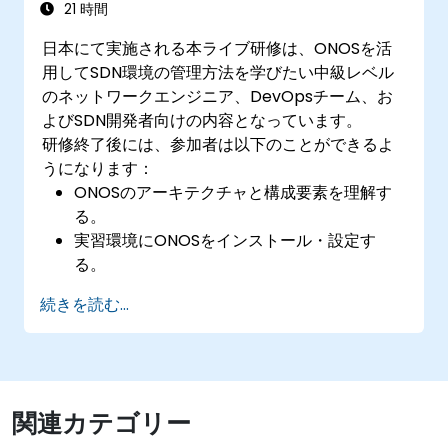
21 時間
日本にて実施される本ライブ研修は、ONOSを活
用してSDN環境の管理方法を学びたい中級レベル
のネットワークエンジニア、DevOpsチーム、お
よびSDN開発者向けの内容となっています。
研修終了後には、参加者は以下のことができるよ
うになります：
ONOSのアーキテクチャと構成要素を理解す
る。
実習環境にONOSをインストール・設定す
る。
SDN環境管理におけるONOSの機能を探索す
続きを読む...
る。
ONOSを用いてSDNネットワークの展開、管
理、トラブルシューティングを行う。
関連カテゴリー