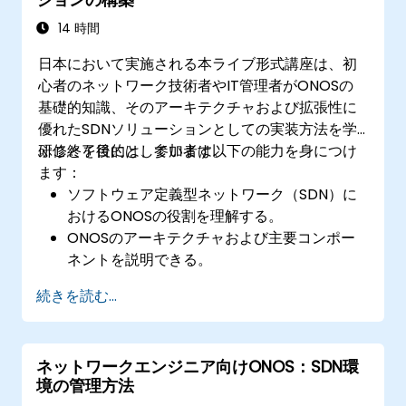
ONOSアプリケーションを最適化・トラブル
シューティングする。
14 時間
日本において実施される本ライブ形式講座は、初
心者のネットワーク技術者やIT管理者がONOSの
基礎的知識、そのアーキテクチャおよび拡張性に
優れたSDNソリューションとしての実装方法を学
ぶことを目的としています。
研修終了後には、参加者は以下の能力を身につけ
ます：
ソフトウェア定義型ネットワーク（SDN）に
おけるONOSの役割を理解する。
ONOSのアーキテクチャおよび主要コンポー
ネントを説明できる。
Linuxベースのシステム上にONOSをインスト
続きを読む...
ール・設定できる。
ONOSを用いて基本的なSDNネットワークを
構築できる。
ネットワークエンジニア向けONOS：SDN環
ネットワークインフラの管理や拡張性向上に
境の管理方法
向けたONOSの機能を活用できる。