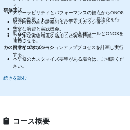
う。
研修形式
スケーラビリティとパフォーマンスの観点からONOS
環境の監視・トラブルシューティング・最適化を行
双方向性の高い講義およびディスカッション。
う。
豊富な演習と実践機会。
既存のネットワークインフラや各種ツールとONOSを
リアルな実験環境を活用した実地作業。
連携させる。
カスタマイズオプション
円滑なONOSバージョンアッププロセスを計画し実行
する。
本研修のカスタマイズ要望がある場合は、ご相談くだ
さい。
続きを読む
コース概要