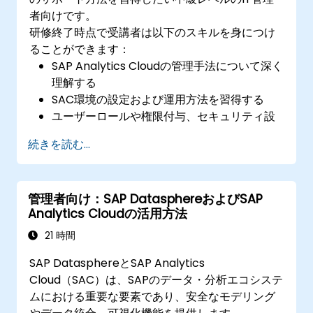
者向けです。
研修終了時点で受講者は以下のスキルを身につけ
ることができます：
SAP Analytics Cloudの管理手法について深く
理解する
SAC環境の設定および運用方法を習得する
ユーザーロールや権限付与、セキュリティ設
定の仕組みを把握する
続きを読む...
データ接続の管理およびデータモデルの構築
を行う
SACで発生しがちな問題の解決方法を理解す
管理者向け：SAP DatasphereおよびSAP
る
Analytics Cloudの活用方法
エンドユーザーに対して技術サポートを提供
できる
21 時間
SAP DatasphereとSAP Analytics
Cloud（SAC）は、SAPのデータ・分析エコシステ
ムにおける重要な要素であり、安全なモデリング