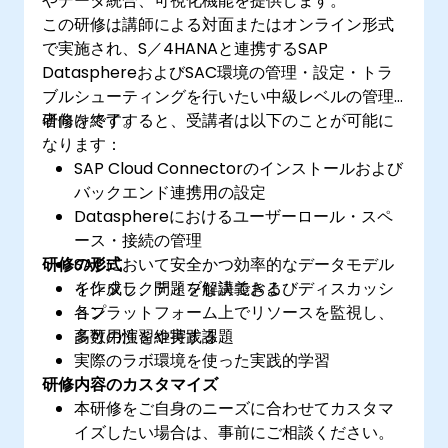
やデータ統合、可視化機能を提供します。
この研修は講師による対面またはオンライン形式
で実施され、S／4HANAと連携するSAP
DatasphereおよびSAC環境の管理・設定・トラ
ブルシューティングを行いたい中級レベルの管理
者向けです。
研修を終了すると、受講者は以下のことが可能に
なります：
SAP Cloud Connectorのインストールおよび
バックエンド連携用の設定
Datasphereにおけるユーザーロール・スペ
ース・接続の管理
研修の形式
SACにおいて安全かつ効率的なデータモデル
を作成し、問題を解決できる
インタラクティブな講義およびディスカッシ
各プラットフォーム上でリソースを監視し、
ョン
高可用性を維持する
多数の演習や実践課題
実際のラボ環境を使った実践的学習
研修内容のカスタマイズ
本研修をご自身のニーズに合わせてカスタマ
イズしたい場合は、事前にご相談ください。