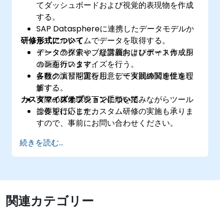
てダッシュボードおよび視覚的表現物を作成
する。
SAP Datasphereに連携したデータモデルか
研修形式について
らリアルタイムでデータを取得する。
データの探索や、経営層向けレポート作成用
インタラクティブな講義およびディスカッシ
の画面カスタマイズを行う。
ョンを行います。
各種クエリを実行し、データ間の関連性を理
多数の演習問題を用意して実践練習を促進し
解する。
ます。
カスタマイズオプションについて
実際の稼働環境下で手順を踏みながらツール
操作を行います。
ご要望に応じたカスタム研修の実施も承りま
すので、事前にお問い合わせください。
続きを読む...
関連カテゴリー