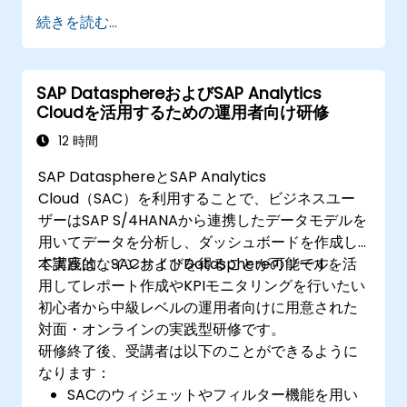
続きを読む...
SAP DatasphereおよびSAP Analytics
Cloudを活用するための運用者向け研修
12 時間
SAP DatasphereとSAP Analytics
Cloud（SAC）を利用することで、ビジネスユー
ザーはSAP S/4HANAから連携したデータモデルを
用いてデータを分析し、ダッシュボードを作成し
て実践的なインサイトを得ることが可能です。
本講座は、SACおよびDatasphereのツールを活
用してレポート作成やKPIモニタリングを行いたい
初心者から中級レベルの運用者向けに用意された
対面・オンラインの実践型研修です。
研修終了後、受講者は以下のことができるように
なります：
SACのウィジェットやフィルター機能を用い