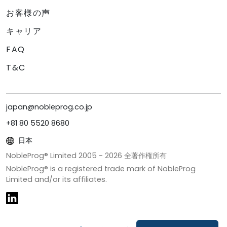
お客様の声
キャリア
FAQ
T&C
japan@nobleprog.co.jp
+81 80 5520 8680
日本
NobleProg® Limited 2005 -
2026
全著作権所有
NobleProg® is a registered trade mark of NobleProg
Limited and/or its affiliates.