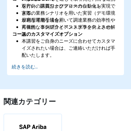
を行い、購買ワークフローの自動化も実現で
双方向の講義およびディスカッション
きる。
実際の業務シナリオを用いた実習（デモ環境
最適な運用手法を用いて調達業務の効率性や
が利用可能な場合）
可視性、コンプライアンス水準を向上させ
具体的な事例紹介とベストプラクティスの解
コースのカスタマイズオプション
る。
説
本講習をご自身のニーズに合わせてカスタマ
イズされたい場合は、ご連絡いただければ手
配いたします。
続きを読む...
関連カテゴリー