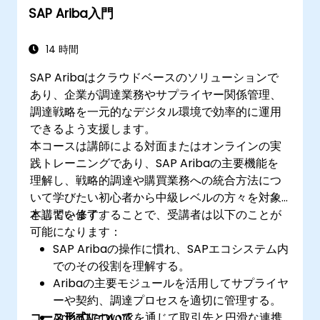
SAP Ariba入門
14 時間
SAP Aribaはクラウドベースのソリューションで
あり、企業が調達業務やサプライヤー関係管理、
調達戦略を一元的なデジタル環境で効率的に運用
できるよう支援します。
本コースは講師による対面またはオンラインの実
践トレーニングであり、SAP Aribaの主要機能を
理解し、戦略的調達や購買業務への統合方法につ
いて学びたい初心者から中級レベルの方々を対象
としています。
本講習を修了することで、受講者は以下のことが
可能になります：
SAP Aribaの操作に慣れ、SAPエコシステム内
でのその役割を理解する。
Aribaの主要モジュールを活用してサプライヤ
ーや契約、調達プロセスを適切に管理する。
コース形式について
Ariba Networkを通じて取引先と円滑な連携