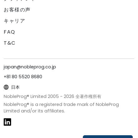
お客様の声
キャリア
FAQ
T&C
japan@nobleprog.co.jp
+81 80 5520 8680
日本
NobleProg® Limited 2005 -
2026
全著作権所有
NobleProg® is a registered trade mark of NobleProg
Limited and/or its affiliates.