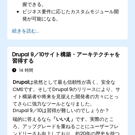
握できる。
ビジネス要件に応じたカスタムモジュール開
発が可能になる。
Drupal開発における適切な実践方法を理解で
続きを読む...
きる。
Azureサービスの活用により開発環境の設
定・管理が可能になる。
Drupal 9／10サイト構築・アーキテクチャを
Azure DevOpsツールによってシステムのデ
習得する
プロイおよびスケーリングを自動化できる。
14 時間
Drupal
は依然として最も信頼性が高く、安全な
CMSです。そしてDrupal 9のリリースにより、サ
イト構築者や将来を見据えた開発者の方々にとっ
てさらに強力なツールとなりました。
Drupal 9／10は習得が難しいのでしょうか？
端的に答えるなら
「いいえ」
です。実際のとこ
ろ、アップグレードを重ねるごとにユーザーフレ
ンドリーさも向上しており、約20年の歴史を持つ