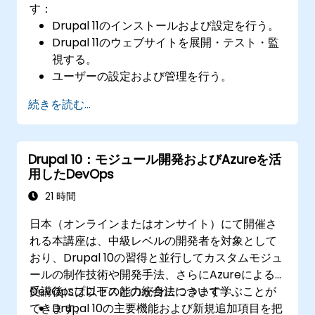
す：
Drupal 11のインストールおよび設定を行う。
Drupal 11のウェブサイトを展開・テスト・監
視する。
ユーザーの設定および管理を行う。
Drupal 11のウェブサイトのセキュリティを確
続きを読む...
保する。
Drupal 11のウェブサイトのパフォーマンスを
最適化する。
Drupal 10：モジュール開発およびAzureを活
定期的なバックアップ処理を行う。
用したDevOps
多言語版やモバイル向けなど、複数バージョ
ンの Drupal 11サイトを展開する。
21 時間
日本（オンラインまたはオンサイト）にて開催さ
れる本講座は、中級レベルの開発者を対象として
おり、Drupal 10の習得と並行してカスタムモジュ
ールの制作技術や開発手法、さらにAzureによる
DevOpsプロセスとの統合法について学ぶことが
受講後には以下の能力が身につきます：
できます。
Drupal 10の主要機能および新規追加項目を把