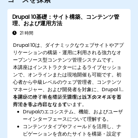
Drupal 10基礎：サイト構築、コンテンツ管
理、および運用方法
21 時間
Drupal 10は、ダイナミックなウェブサイトやアプ
リケーションの構築・運用に利用される強力なオ
ープンソース型コンテンツ管理システムです。
本講座はインストラクターによるライブセッショ
ンで、オンラインまたは現地開催も可能です。初
心者から中級レベルのウェブ管理者、コンテンツ
マネージャー、および開発者を対象に、Drupal 10
を用いてサイトを構築・管理・カスタマイズする
本講座の終了時点で、受講生は以下のスキルを習
方法を学ぶ内容となっています。
得できるようになります：
Drupalのエコシステム、機能、およびユーザ
ーインターフェースについて理解する。
コンテンツタイプやフィールドを活用し、ナ
ビゲーションを含めたサイトを構築・設定す