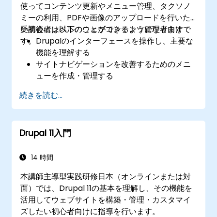
使ってコンテンツ更新やメニュー管理、タクソノ
ミーの利用、PDFや画像のアップロードを行いた
い初心者レベルのウェブコンテンツ管理者向けで
受講後には以下のことができるようになります：
す。
Drupalのインターフェースを操作し、主要な
機能を理解する
サイトナビゲーションを改善するためのメニ
ューを作成・管理する
コンテンツを効果的に分類・整理するために
続きを読む...
タクソノミーを活用する
PDF、画像、その他のメディアファイルをア
ップロード・管理する
Drupal 11入門
図書館ウェブサイト用の基本的なコンテンツ
ページを編集・公開する
14 時間
本講師主導型実践研修日本（オンラインまたは対
面）では、Drupal 11の基本を理解し、その機能を
活用してウェブサイトを構築・管理・カスタマイ
ズしたい初心者向けに指導を行います。