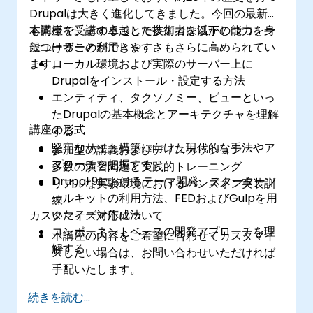
Drupalは大きく進化してきました。今回の最新版
も同様で、その卓越した技術力を活かしつつ、一
本講座を受講することで参加者は以下の能力を身
般ユーザーの利用しやすさもさらに高められてい
につけることができます：
ます。
ローカル環境および実際のサーバー上に
Drupalをインストール・設定する方法
エンティティ、タクソノミー、ビューといっ
たDrupalの基本概念とアーキテクチャを理解
講座の形式
する
堅牢なサイト構築に向けた現代的な手法やア
参加型の講義およびディスカッション
プローチを把握する
多数の演習問題と実践的トレーニング
Drupal 9におけるテーマ開発、スターターツ
リアルな実験環境におけるハンズオン実装訓
ールキットの利用方法、FEDおよびGulpを用
練
いたテーマ作成法
カスタマイズ対応について
コンポーネントベースの開発アプローチを理
本講座の内容をご希望に合わせてカスタマイ
解する
ズしたい場合は、お問い合わせいただければ
手配いたします。
続きを読む...