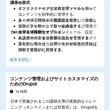
講座の形式
る。
タクソノミーやメディア管理ツールを用いて
インタラクティブな講義とディスカッショ
コンテンツを効率的に管理する。
ン。
ユーザー、ロール、権限設定を行い、適切な
多くの演習問題や実践課題を用意している。
コンテンツワークフローを構築する。
実際に手を動かして取り組めるライブ環境で
カスタマイズ可能なオプション
モジュールやテーマのインストール・設定、
の実装体験。
およびサイト全体の基本設定を管理する。
本講座の内容をご要望に合わせてカスタマイ
基本的なテーマカスタマイズや最適化手法に
ズしたい場合は、お問い合わせいただければ
ついて実践的に習得する。
調整させていただきます。
続きを読む...
コンテンツ管理およびサイトカスタマイズの
ためのDrupal
14 時間
日本で実施されるこの講師主導の実践的なトレー
ニング（オンラインまたは対面式）は、Drupalを