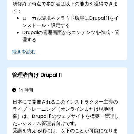
研修終了時点で参加者は以下の能力を獲得できま
す：
ローカル環境やクラウド環境にDrupal 11をイ
ンストール・設定する
Drupalの管理画面からコンテンツを作成・管
理する
テーマを使ってウェブサイトの見た目をカス
続きを読む...
タマイズする
モジュールやプラグインによって機能拡張を
行う
管理者向け Drupal 11
ユーザーロール、権限設定、およびサイトセ
キュリティの基本事項を理解する
Drupal 11サイトを効果的に展開・維持管理す
14 時間
る方法を習得する
日本にて開催されるこのインストラクター主導の
ライブトレーニング（オンラインまたは現地開
催）は、Drupal 11のウェブサイトを構築・管理し
たいシステム管理者向けです。
受講を終える頃には、以下のことが可能になりま