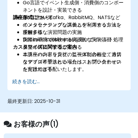
Go言語でイベント生成側・消費側のコンポー
ネントを設計・実装できる
講座形式について
Go言語からKafka、RabbitMQ、NATSなど
のメッセージングシステムを利用する方法を
インタラクティブな講義とディスカッション
理解する
多種多様な演習問題の実施
DockerやKubernetesを用いてイベント処理
実際の環境で体験する実践的な実装演習
カスタマイズに関するご案内
基盤の構築・管理ができる
エラーハンドリング、監視体制の確立、適切
本講座の内容を貴社のニーズに合わせてカス
なデプロイ手法といったベストプラクティス
タマイズ希望される場合は、お問い合わせい
を実践できる
ただければ手配いたします。
続きを読む...
最終更新日:
2025-10-31
お客様の声(1)