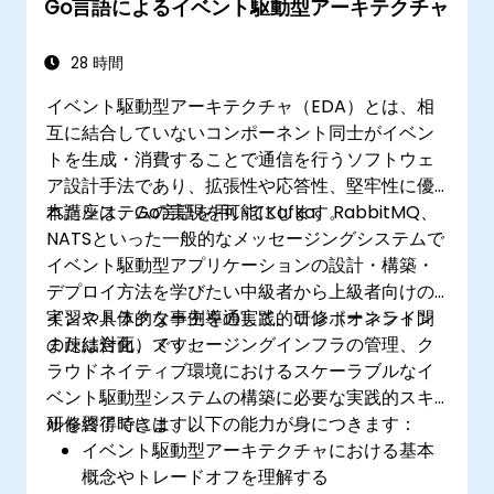
Go言語によるイベント駆動型アーキテクチャ
28 時間
イベント駆動型アーキテクチャ（EDA）とは、相
互に結合していないコンポーネント同士がイベン
トを生成・消費することで通信を行うソフトウェ
ア設計手法であり、拡張性や応答性、堅牢性に優
れたシステムの実現を可能にします。
本講座は、Go言語を用いてKafka、RabbitMQ、
NATSといった一般的なメッセージングシステムで
イベント駆動型アプリケーションの設計・構築・
デプロイ方法を学びたい中級者から上級者向けの
インストラクター主導の実践的研修（オンライン
実習や具体的な事例を通して、コンポーネント間
または対面）です。
の疎結合化、メッセージングインフラの管理、ク
ラウドネイティブ環境におけるスケーラブルなイ
ベント駆動型システムの構築に必要な実践的スキ
ルを習得できます。
研修終了時には、以下の能力が身につきます：
イベント駆動型アーキテクチャにおける基本
概念やトレードオフを理解する