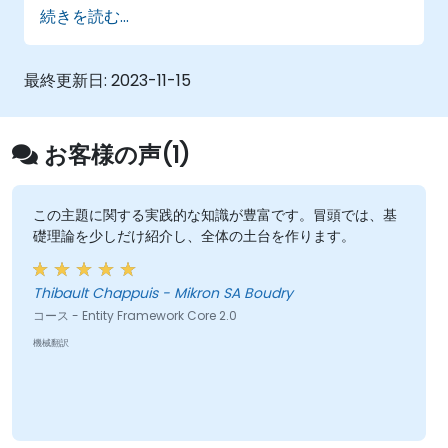
アプリケーション開発における「コードファ
続きを読む...
ースト」および「データファースト」方式の
活用
マイグレーションやシーディング処理の実施
最終更新日:
2023-11-15
高度なデータモデリング概念の理解
サンプルのASP.Net Coreアプリケーションの
作成
お客様の声(1)
この主題に関する実践的な知識が豊富です。冒頭では、基
礎理論を少しだけ紹介し、全体の土台を作ります。
Thibault Chappuis - Mikron SA Boudry
コース - Entity Framework Core 2.0
機械翻訳