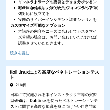
リ、ネットワークトラフィックを分析する
インタラクティブな講義とディスカッション
報告書を作成し、法的要件やコンプライアン
Kali Linuxを用いた実践的なフォレンジック演
ス対応に役立てる
習
実際のサイバーインシデント調査シナリオを
カスタマイズ可能なオプション
扱う
本講座の内容をニーズに合わせてカスタマイ
ズ希望の場合は、お問い合わせいただければ
調整させていただきます。
続きを読む...
Kali Linuxによる高度なペネトレーションテス
ト
21 時間
日本にて実施される本インストラクタ主導の実習
型研修は、Kali Linuxを使ったペネトレーションテ
ストに関する高度な知識を身につけたいIT専門家