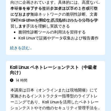
向けに企画されています。具体的には、高度なパ
ケットキャプチャ技術、エクスプロイト作成、ウ
本研修を修了すると、参加者は以下のことが可能
ェブおよび無線ネットワークの脆弱性診断、文書
になります：
管理・レポート作成など、多岐にわたる分野を学
Kali Linuxを用いた高度なペネトレーションテ
習します。
スト手法を理解し実践できる
脆弱性診断ツールの利用法を習得する
Kali Linuxで証拠やデータ収集および報告書作
成が行える
続きを読む...
エクスプロイトの仕組み、攻撃手法、権限昇
格について理解できる
Kali Linux ペネトレーションテスト（中級者
向け）
14 時間
本講座は日本（オンラインまたは現地開催）にて
実施されるインストラクター指導型のライブトレ
ーニングであり、Kali Linuxを活用したペネトレー
ションテストやその他のセキュリティ管理手法を