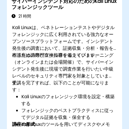
サイバーインシデント対応のためのKali Linux
フォレンジックツール
21 時間
Kali Linuxは、ペネトレーションテストやデジタル
フォレンジックに広く利用されている強力なオー
プンソースプラットフォームです。インシデント
発生後の調査において、証拠収集・分析・報告を
行うための専門ツール群を備えています。
本講座は講師が直接指導するライブトレーニング
（オンラインまたは会場開催）で、サイバーイン
シデント発生後に現場で調査作業を行いたい中級
レベルのセキュリティ専門家を対象としていま
す。
受講を完了すれば、以下のことが可能になりま
す：
Kali Linuxのフォレンジック環境を設定・構築
する
フォレンジックのベストプラクティスに従っ
てデジタル証拠を収集・保全する
講座の形式
Kali Linuxのツールを用いてディスクやメモ