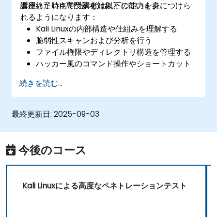
習得したいIT専門家を対象としています。
講座終了時点で受講者は以下の能力を身につけら
れるようになります：
Kali Linuxの内部構造や仕組みを理解する
脆弱性スキャンおよび分析を行う
ファイル権限やディレクトリ構造を管理する
ハッカー風のコマンド操作やショートカット
を使いこなす
続きを読む...
最終更新日:
2025-09-03
今後のコース
Kali Linuxによる高度なペネトレーションテスト