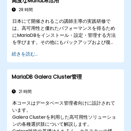
高度なMariaDB活用
28 時間
日本にて開催されるこの講師主導の実践研修で
は、高可用性と優れたパフォーマンスを得るため
にMariaDBをインストール・設定・管理する方法
を学びます。その他にもバックアップおよび復
元、セキュリティ対策やクラスタリングといった
続きを読む...
テーマも扱います。
MariaDB Galera Cluster管理
21 時間
本コースはデータベース管理者向けに設計されて
います。
Galera Clusterを利用した高可用性ソリューショ
ンの各種選択肢について解説します。