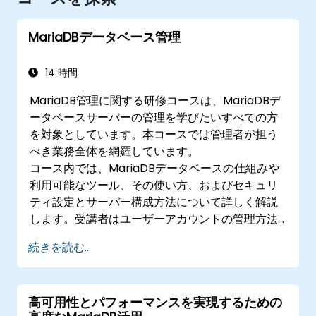
MariaDBデータベース管理
14 時間
MariaDB管理に関する研修コースは、MariaDBデ
ータベースサーバーの管理を学びたいすべての方
を対象としています。本コースでは管理者が担う
べき業務全体を網羅しています。
コース内では、MariaDBデータベースの仕組みや
利用可能なツール、その使い方、およびセキュリ
ティ設定とサーバー構成方法について詳しく解説
します。受講者はユーザーアカウントの管理方法
やMariaDBのアクセス権限システムの仕組みも学
続きを読む...
ぶことができます。さらにデータベースの保守、
バックアップ・復元手順、クラッシュ発生時の修
復方法についても習得します。
高可用性とパフォーマンスを実現するための