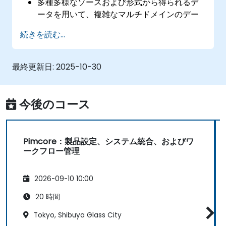
多種多様なソースおよび形式から得られるデ
ータを用いて、複雑なマルチドメインのデー
タモデルを構築・設定する。
続きを読む...
組織内のデータ階層や構造をモデリングし、
保存・管理する。
マスターデータのクレンジング、照合、検
最終更新日:
2025-10-30
証、標準化を行う。
PIMデータをデジタルアセット管理システム
（DAM）、コンテンツ管理システム
今後のコース
（CMS）、そしてユーザー体験／顧客体験設
計（UX／CX）と統合する。
Pimcore：製品設定、システム統合、およびワ
ークフロー管理
2026-09-10 10:00
20 時間
Tokyo, Shibuya Glass City