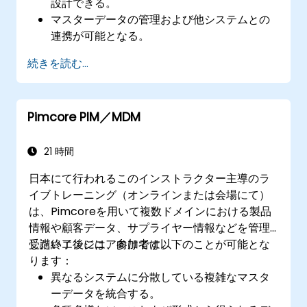
設計できる。
マスターデータの管理および他システムとの
連携が可能となる。
複数のシステム間でデータの統合と転送を行
続きを読む...
える。
一致・統合ロジックを用いてEBX5へデータを
インポートできる。
Pimcore PIM／MDM
自社ビジネス要件に即したデータモデルを設
計・作成・文書化できる。
サードパーティ製サービスとEBX5を連携させ
21 時間
られる。
日本にて行われるこのインストラクター主導のラ
イブトレーニング（オンラインまたは会場にて）
は、Pimcoreを用いて複数ドメインにおける製品
情報や顧客データ、サプライヤー情報などを管理
したいエンジニア向けです。
受講終了後には、参加者は以下のことが可能とな
ります：
異なるシステムに分散している複雑なマスタ
ーデータを統合する。