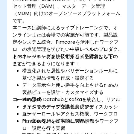
セット管理（DAM）、マスターデータ管理
（MDM）向けのオープンソースプラットフォーム
です。
本コースは講師によるライブトレーニングで、オ
ンラインまたは会場での実施が可能です。製品設
定やシステム統合、Pimcoreを活用したワークフ
ローの承認管理を学びたい中級レベルのプロダク
トマネージャーおよび技術担当者を対象としてい
このトレーニングを終了すると、受講者は以下の
ます。
ことができるようになります：
構造化された属性やバリデーションルールに
基づき製品情報を作成・設定する
データ表示性と使い勝手を向上させるための
製品ビューを設計・カスタマイズする
コースの形式
Pimcore DatahubとKafkaを統合し、リアル
タイムでのデータ交換を実現する
インタラクティブな講義およびディスカッシ
ユーザーロールやアクセス権限、ワークフロ
ョン
ー、変更履歴を効率的に管理する
Pimcoreを用いて実際に製品情報やワークフ
ロー設定を行う実習