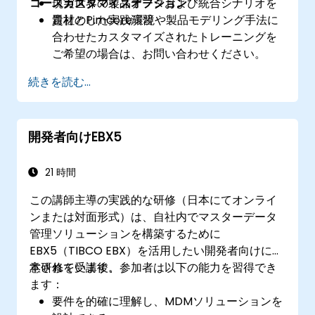
コースカスタマイズオプション
現実世界の製品データおよび統合シナリオを
題材とした実践演習
貴社のPimcore環境や製品モデリング手法に
合わせたカスタマイズされたトレーニングを
ご希望の場合は、お問い合わせください。
続きを読む...
開発者向けEBX5
21 時間
この講師主導の実践的な研修（日本にてオンライ
ンまたは対面形式）は、自社内でマスターデータ
管理ソリューションを構築するために
EBX5（TIBCO EBX）を活用したい開発者向けに用
意されています。
本研修を受講後、参加者は以下の能力を習得でき
ます：
要件を的確に理解し、MDMソリューションを