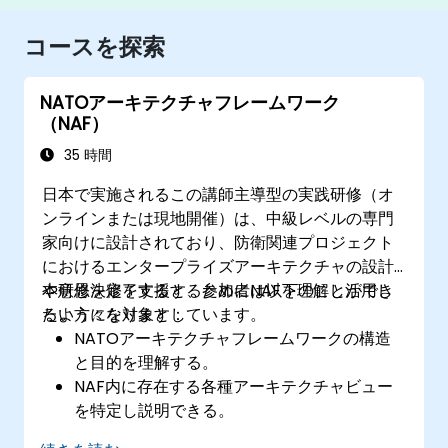
コースを探索
NATOアーキテクチャフレームワーク
（NAF）
35 時間
日本で実施されるこの講師主導型の実践研修（オ
ンラインまたは現地開催）は、中級レベルの専門
家向けに設計されており、防衛関連プロジェクト
におけるエンタープライズアーキテクチャの設計
や意思決定を支援するためにNAFを理解し活用し
本研修を修了すると、参加者は以下のことができ
たい方々を対象としています。
るようになります：
NATOアーキテクチャフレームワークの構造
と目的を理解する。
NAF内に存在する各種アーキテクチャビュー
を特定し説明できる。
ステークホルダーの要求事項をアーキテクチ