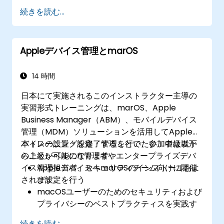
続きを読む...
Appleデバイス管理とmarOS
14 時間
日本にて実施されるこのインストラクター主導の
実習形式トレーニングは、marOS、Apple
Business Manager（ABM）、モバイルデバイス
管理（MDM）ソリューションを活用してAppleデ
バイスの設置・設定・管理を行いたい、中級者か
本トレーニングを修了することで、参加者は以下
ら上級レベルのIT管理者やエンタープライズデバ
のことが可能になります：
イス管理担当者、セキュリティチーム向けに開催
AppleデバイスへmarOSのインストールおよ
されます。
び設定を行う
macOSユーザーのためのセキュリティおよび
プライバシーのベストプラクティスを実践す
る
続きを読む...