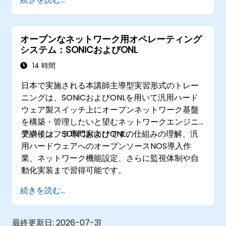
ファイル共有、バックアップ、ユーザーデー
タの管理を適切に行う
ABMおよびMDMを用いてAppleデバイスを管
オープンなネットワーク用オペレーティング
理する
システム：SONiCおよびONL
一般的なAppleデバイスの問題解決のための
トラブルシューティングツールを活用する
14 時間
日本で実施される本講師主導型実習形式のトレー
ニングは、SONiCおよびONLを用いて汎用ハード
ウェア製スイッチ上にオープンネットワーク基盤
を構築・管理したいと望むネットワークエンジニ
アやインフラ専門家向けです。
受講後は、SONiCおよびONLの仕組みの理解、汎
用ハードウェアへのオープンソースNOS導入作
業、ネットワーク機能設定、さらに監視体制や自
動化実装まで習得可能です。
続きを読む...
最終更新日:
2026-07-31