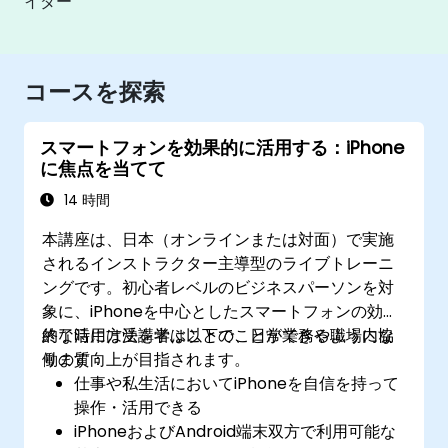
イダー
コースを探索
スマートフォンを効果的に活用する：iPhone
に焦点を当てて
14 時間
本講座は、日本（オンラインまたは対面）で実施
されるインストラクター主導型のライブトレーニ
ングです。初心者レベルのビジネスパーソンを対
象に、iPhoneを中心としたスマートフォンの効果
的な活用方法を学ぶことで、日常業務や職場内協
終了時には受講者は以下のことができるようにな
働の質向上が目指されます。
ります：
仕事や私生活においてiPhoneを自信を持って
操作・活用できる
iPhoneおよびAndroid端末双方で利用可能な