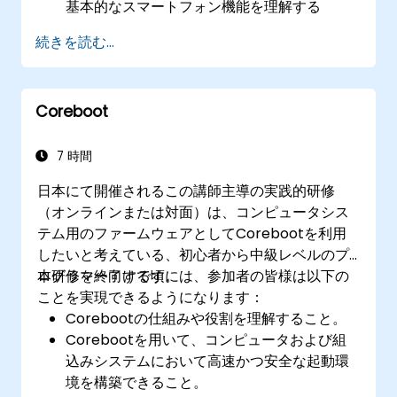
基本的なスマートフォン機能を理解する
使い勝手を向上させるために自分のiPhoneを
続きを読む...
設定・カスタマイズできる
コミュニケーションや業務管理、生産性向上
に役立つ主要アプリを活用できる
Coreboot
スマートフォン上のセキュリティ設定および
データ保護対策を行える
7 時間
日本にて開催されるこの講師主導の実践的研修
（オンラインまたは対面）は、コンピュータシス
テム用のファームウェアとしてCorebootを利用
したいと考えている、初心者から中級レベルのプ
ログラマー向けです。
本研修を終了する頃には、参加者の皆様は以下の
ことを実現できるようになります：
Corebootの仕組みや役割を理解すること。
Corebootを用いて、コンピュータおよび組
込みシステムにおいて高速かつ安全な起動環
境を構築できること。