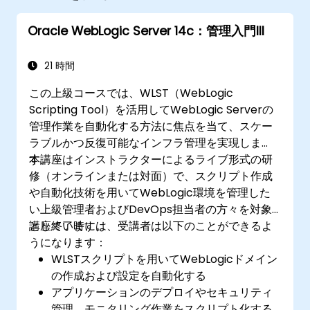
Oracle WebLogic Server 14c：管理入門III
21 時間
この上級コースでは、WLST（WebLogic
Scripting Tool）を活用してWebLogic Serverの
管理作業を自動化する方法に焦点を当て、スケー
ラブルかつ反復可能なインフラ管理を実現しま
す。
本講座はインストラクターによるライブ形式の研
修（オンラインまたは対面）で、スクリプト作成
や自動化技術を用いてWebLogic環境を管理した
い上級管理者およびDevOps担当者の方々を対象
としています。
講座終了時には、受講者は以下のことができるよ
うになります：
WLSTスクリプトを用いてWebLogicドメイン
の作成および設定を自動化する
アプリケーションのデプロイやセキュリティ
管理、モニタリング作業をスクリプト化する