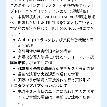
この講座はインストラクターが直接指導するライ
ブトレーニング（オンラインまたは現地開催）
で、本番環境向けにWebLogic Server環境を最適
化・拡張したい上級IT担当者を対象としていま
す。
本講座の受講を通じて、以下のスキルが身につき
ます：
WebLogicクラスタおよび負荷分散機能の設
定と管理
高可用性や災害復旧体制の構築
大規模な導入環境におけるパフォーマンス調
講座形式
整およびメモリ管理
JMSリソースや高度なセキュリティ設定の管
双方向性の高い講義およびディスカッション
理
豊富な演習や実践課題を通じた学習
実際のラボ環境で直接操作を行う実践形式
カスタマイズオプションについて
本講座をお客様のニーズに合わせてカスタマ
イズご希望の場合は、事前にご連絡くださ
い。