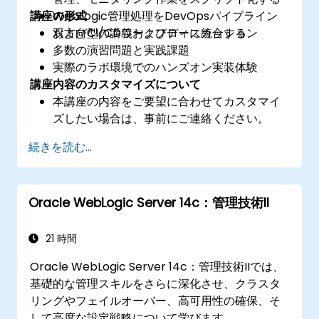
講座の形式
WebLogic管理処理をDevOpsパイプライン
およびCI/CDワークフローに統合する
双方向型の講義およびディスカッション
多数の演習問題と実践課題
実際のラボ環境でのハンズオン実装体験
講座内容のカスタマイズについて
本講座の内容をご要望に合わせてカスタマイ
ズしたい場合は、事前にご連絡ください。
続きを読む...
Oracle WebLogic Server 14c：管理技術II
21 時間
Oracle WebLogic Server 14c：管理技術IIでは、
基礎的な管理スキルをさらに深化させ、クラスタ
リングやフェイルオーバー、高可用性の確保、そ
して高度な設定戦略について学びます。