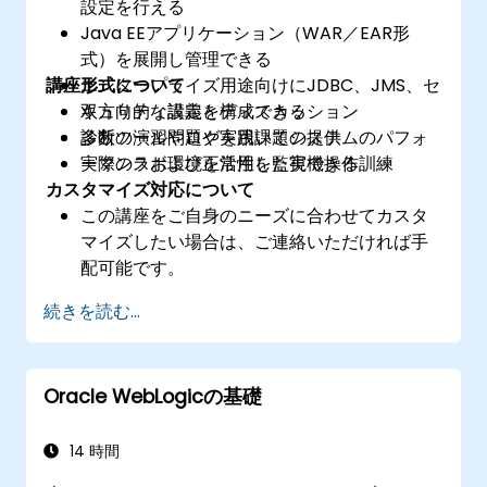
設定を行える
Java EEアプリケーション（WAR／EAR形
式）を展開し管理できる
講座形式について
エンタープライズ用途向けにJDBC、JMS、セ
キュリティ設定を構成できる
双方向的な講義とディスカッション
診断ツールやログを用いてシステムのパフォ
多数の演習問題や実践課題の提供
ーマンスおよび正常性を監視できる
実際のラボ環境を活用した実機操作訓練
カスタマイズ対応について
この講座をご自身のニーズに合わせてカスタ
マイズしたい場合は、ご連絡いただければ手
配可能です。
続きを読む...
Oracle WebLogicの基礎
14 時間