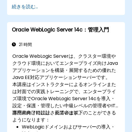
続きを読む...
Oracle WebLogic Server 14c：管理入門
21 時間
Oracle WebLogic Serverは、クラスター環境や
クラウド環境においてエンタープライズ向けJava
アプリケーションを構築・展開するための優れた
Java EE対応アプリケーションサーバーです。
本講座はインストラクターによるオンラインまた
は対面での実践トレーニングで、エンタープライ
ズ環境でOracle WebLogic Server 14cを導入・
設定・保護・管理したい中級レベルの管理者やIT
専門家向けに設計されています。
講座の終了時には、受講者は以下のことができる
ようになります：
WebLogicドメインおよびサーバーの導入・