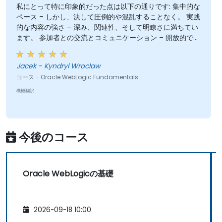
私にとって特に印象的だった点は以下の通りです: 集中的な
ペース – しかし、決して圧倒的や混乱することなく。 実践
的な内容の強さ – 深み、関連性、そして明瞭さに満ちてい
ます。 参加者との交流とコミュニケーション – 開放的で、
迅速に対応し、真剣に参加者の意見を聞いています。 堅苦
しさのないプロフェッショナリズム – 専門家レベルの提供
Jacek - Kyndryl Wroclaw
ですが、温かみと自然さがあります。 無駄なことはなく、
コース - Oracle WebLogic Fundamentals
実質的な内容だけ – 本当に重要なことに集中しています。
味わいとバランス感覚 – 強調すべきポイントを選ぶ際の素
機械翻訳
晴らしい判断力。 最高のプレゼンテーションと準備 – 綿密
な構成、優れたビジュアル、精密な言葉遣い。 参加者の要
望への真摯な対応 – これは珍しく、深く感謝されていま
す。
今後のコース
Oracle WebLogicの基礎
2026-09-18 10:00