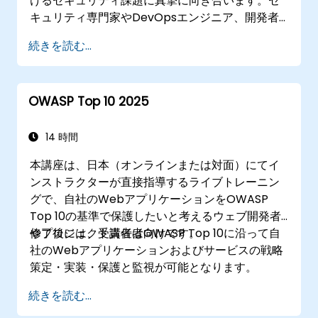
けるセキュリティ課題に真摯に向き合います。セ
キュリティ専門家やDevOpsエンジニア、開発者
の方々が高度なパイプライン防御手法を習得でき
続きを読む...
るよう設計されており、実際の攻撃シミュレーシ
ョンと業界最先端のツール、そして実践的な防御
技術が組み合わせられています。
OWASP Top 10 2025
14 時間
本講座は、日本（オンラインまたは対面）にてイ
ンストラクターが直接指導するライブトレーニン
グで、自社のWebアプリケーションをOWASP
Top 10の基準で保護したいと考えるウェブ開発者
やプロジェクト責任者向けです。
修了後には、受講者はOWASP Top 10に沿って自
社のWebアプリケーションおよびサービスの戦略
策定・実装・保護と監視が可能となります。
続きを読む...