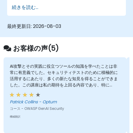
続きを読む...
最終更新日:
2026-08-03
お客様の声(5)
AI攻撃とその実践に役立つツールの知識を学べたことは非
常に有意義でした。セキュリティテストのために積極的に
活用するにあたり、多くの新たな知見を得ることができま
した。この講座は私の期待を上回る内容であり、特に
「Comet Browser」の機能には大きな感動を覚えまし
た。今後はさらに掘り下げて調査したいと思っています。
Patrick Collins - Optum
全体として大変優れた講座であり、OWASP GenAI Top 10
コース - OWASP GenAI Security
の全項目を学ぶことができたことを嬉しく思います。
機械翻訳