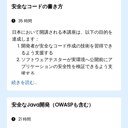
る。
安全なコードの書き方
セキュリティテストの結果および所見を記録
した評価レポートを作成する。
35 時間
日本において開講される本講座は、以下の目的を
達成します：
開発者が安全なコード作成の技術を習得でき
るよう支援する
ソフトウェアテスターが実環境へ公開前にア
プリケーションの安全性を検証できるよう支
援する
ソフトウェアアーキテクトがアプリケーショ
続きを読む...
ンに潜むリスクを理解できるよう支援する
チームリーダーが開発者向けのセキュリティ
基準を設定できるよう支援する
安全なJava開発（OWASPも含む）
ウェブマスターが誤ったサーバー設定を防ぐ
ための最適な構成方法を習得できるよう支援
21 時間
する