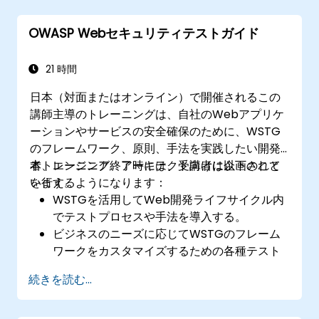
OWASP Webセキュリティテストガイド
21 時間
日本（対面またはオンライン）で開催されるこの
講師主導のトレーニングは、自社のWebアプリケ
ーションやサービスの安全確保のために、WSTG
のフレームワーク、原則、手法を実践したい開発
者、エンジニア、アーキテクト向けに企画されて
本トレーニング終了時には、受講者は以下のこと
います。
を行えるようになります：
WSTGを活用してWeb開発ライフサイクル内
でテストプロセスや手法を導入する。
ビジネスのニーズに応じてWSTGのフレーム
ワークをカスタマイズするための各種テスト
手法を探求する。
続きを読む...
さまざまなセキュリティテスト手法を用いて
Webアプリケーションをリスクや攻撃から守