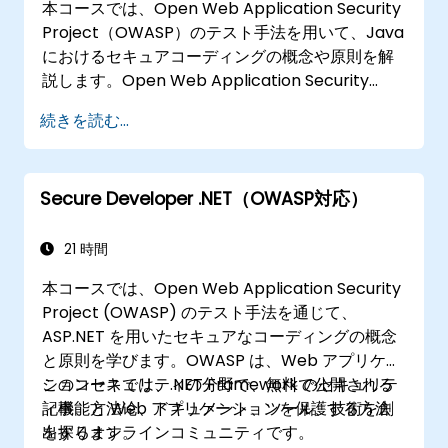
本コースでは、Open Web Application Security
Project（OWASP）のテスト手法を用いて、Java
におけるセキュアコーディングの概念や原則を解
説します。Open Web Application Security
Projectは、ウェブアプリケーションの安全性向上
続きを読む...
に向けた記事、手法、ドキュメント、ツールおよ
び技術情報を無料で提供しているオンラインコミ
ュニティです。
Secure Developer .NET（OWASP対応）
21 時間
本コースでは、Open Web Application Security
Project (OWASP) のテスト手法を通じて、
ASP.NET を用いたセキュアなコーディングの概念
と原則を学びます。OWASP は、Web アプリケー
ションセキュリティの分野で、無料で公開される
このコースでは、.NET Framework のセキュリテ
記事、方法论、ドキュメント、ツール、技術を創
ィ機能と Web アプリケーションを保護する方法
出するオンラインコミュニティです。
を探ります。