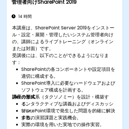
管理者向けSharePoint 2019
14 時間
本講座は、SharePoint Server 2019をインストー
ル・設定・展開・管理したいシステム管理者向け
の、講師によるライブトレーニング（オンライン
または対面）です。
受講後には、以下のことができるようになりま
す：
SharePointの各コンポーネントや設定項目を
適切に構成する。
SharePoint導入に必要なハードウェアおよび
ソフトウェア構成を計画する。
講座の形式
分類体系（タクソノミー）を設計・構築す
る。
インタラクティブな講義およびディスカッシ
SharePoint環境で発生した問題を的確に解決
ョン。
する。
多数の演習課題と実践機会。
実際の環境を用いた実地での操作実習。