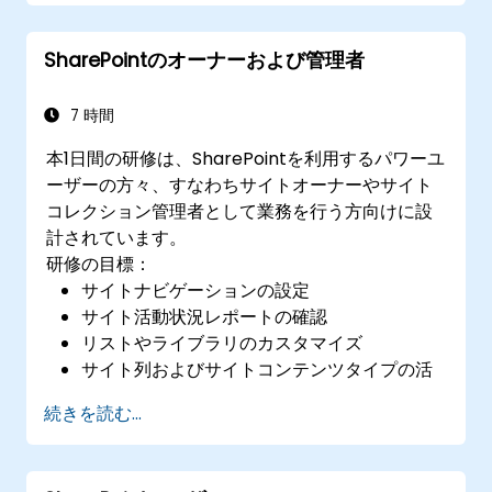
Microsoft 365 Copilot機能を組織の生産性向
上に活かすための統合・管理方法を理解する
SharePointのオーナーおよび管理者
データガバナンスやコンテンツ管理における
ベストプラクティスを適用できる
7 時間
本1日間の研修は、SharePointを利用するパワーユ
ーザーの方々、すなわちサイトオーナーやサイト
コレクション管理者として業務を行う方向けに設
計されています。
研修の目標：
サイトナビゲーションの設定
サイト活動状況レポートの確認
リストやライブラリのカスタマイズ
サイト列およびサイトコンテンツタイプの活
用
続きを読む...
チェックアウト／チェックイン、コンテンツ
承認、バージョン管理の設定
ページやウェブパーツページの作成・修正