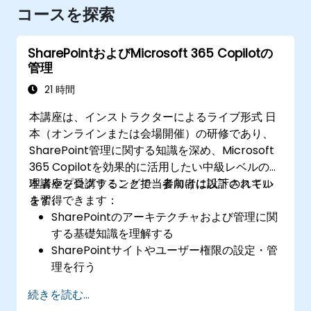
コースを探索
SharePointおよびMicrosoft 365 Copilotの
管理
21 時間
本講座は、インストラクターによるライブ形式 日
本（オンラインまたは会場開催）の研修であり、
SharePoint管理に関する知識を深め、Microsoft
365 Copilotを効果的に活用したい中級レベルの管
理者やプログラミング担当者向けに設計されてい
本講座を受講することで、参加者は以下のスキル
ます。
を習得できます：
SharePointのアーキテクチャおよび管理に関
する基礎知識を理解する
SharePointサイトやユーザー権限の設定・管
理を行う
SharePoint内でセキュリティ対策およびコン
続きを読む...
プライアンス実施方法を習得する