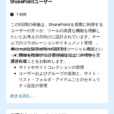
SharePointユーザー
7 時間
この1日間の研修は、SharePointを実際に利用する
ユーザーの方々が、ツールの高度な機能を理解し
たいとお考えの方向けに設計されています。チー
ムでのコラボレーションやドキュメント管理、
Microsoft SharePoint 2013のソーシャル機能とい
本コースは以下の方々向けです：
った機能を把握する必要がある方は、本研修を受
SharePointサイト所有者およびユーザー
講されることをお勧めします。
習得目標：
サイトやサイトコレクションの管理
ユーザーおよびグループの追加と、サイト・
リスト・フォルダ・アイテムごとのセキュリ
ティ設定の管理
ウェブパーツの追加および設定
続きを読む...
テーマやタイトル、説明、アイコンなどのサ
イトオプションの設定