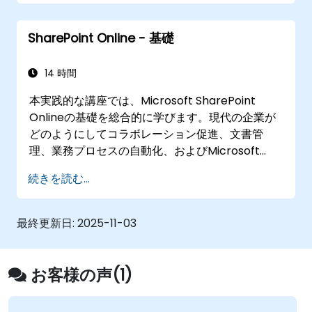
そしてTeamsやPower Automate、Vivaといっ
たMicrosoft 365製品との連携について深く学び
SharePoint Online - 基礎
ます。 講座内容は、戦略的な概念説明と並行し
て、Microsoft 365管理者センター、SharePoint
管理者センター、さらにはPowerShellを用いた実
14 時間
践的な設定演習で構成されています。特に現場で
本実践的な講座では、Microsoft SharePoint
の管理課題への対処法や自動化手法、コンプライ
Onlineの基礎を総合的に学びます。現代の企業が
アンスの確保、そしてガバナンス基準を維持しつ
どのようにしてコラボレーション促進、文書管
つユーザーの利用促進を図る方法にも重点が置か
理、業務プロセスの自動化、およびMicrosoft
れています。
365エコシステムとの連携に活用できるかについ
続きを読む...
ても解説します。受講生はドキュメントライブラ
リやリスト、権限設定、サイト構造といった
SharePointの核心機能を習得するとともに、
最終更新日:
2025-11-03
Power AutomateやPower Appsといった自動化
ツールにも初歩的に触れることができます。
お客様の声(1)