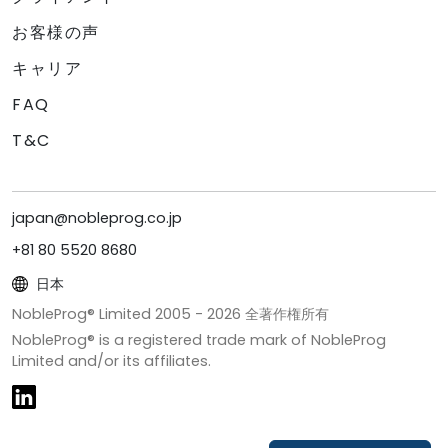
お客様の声
キャリア
FAQ
T&C
japan@nobleprog.co.jp
+81 80 5520 8680
日本
NobleProg® Limited 2005 -
2026
全著作権所有
NobleProg® is a registered trade mark of NobleProg
Limited and/or its affiliates.