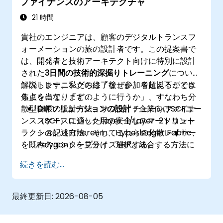
ファイナンスのアーキテクチャ
21 時間
貴社のエンジニアは、顧客のデジタルトランスフ
ォーメーションの旅の設計者です。この提案書で
は、開発者と技術アーキテクト向けに特別に設計
された
3日間の技術的深掘りトレーニング
について
解説します。私たちは「なぜか」を超えることに
このトレーニングの終了後、参加者は以下ができ
焦点を当て、「どのように行うか」、すなわち分
るようになります：
散型台帳の設計方法、サプライチェーンファイナ
DLTソリューションの設計：
企業向けSCFユー
ンス（SCF）ロジック用の安全なスマートコント
スケースに適したLayer-1/Layer-2ソリュー
ラクトの記述方法、そしてこれらの分散レイヤー
ション（Ethereum、Hyperledger Fabric、
を既存のエンタープライズERPと統合する方法に
Polygon）を見分け、選択する。
集中します。
スマートコントラクトの開発：
ファクタリン
続きを読む...
グ、請求書承認、決済を自動化するスマート
コントラクト（例：SolidityやChaincode）
を書き、コンパイルし、デプロイする。
最終更新日:
2026-08-05
トークン化の実装：
ERC-20/ERC-721/ERC-
1155のトークン標準をエンジニアリングし、