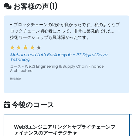
現実世界のアセット（請求書や在庫）をオン
お客様の声(1)
チェーンで表現する。
Web2とWeb3の橋渡し：
オーラクル（例：
Chainlink）を使用して統合レイヤーを設計
- ブロックチェーンの紹介が良かったです。私のようなブ
ロックチェーン初心者にとって、非常に啓発的でした。 -
し、オフチェーンデータ（ロジスティクスAPI
技術ワークショップも興味深かったです。
など）を取得してオンチェーン決済を発動さ
せる。
Muhammad Lutfi Budiansyah - PT Digital Daya
Teknologi
コース - Web3 Engineering & Supply Chain Finance
Architecture
機械翻訳
今後のコース
Web3エンジニアリングとサプライチェーンフ
ァイナンスのアーキテクチャ