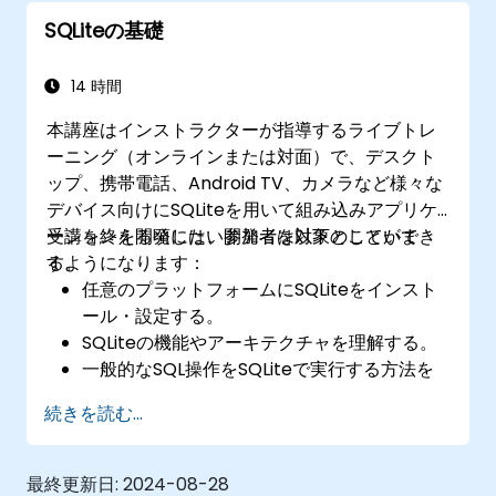
SQLiteの基礎
14 時間
本講座はインストラクターが指導するライブトレ
ーニング（オンラインまたは対面）で、デスクト
ップ、携帯電話、Android TV、カメラなど様々な
デバイス向けにSQLiteを用いて組み込みアプリケ
ーションを開発したい開発者を対象としていま
受講を終える頃には、参加者は以下のことができ
す。
るようになります：
任意のプラットフォームにSQLiteをインスト
ール・設定する。
SQLiteの機能やアーキテクチャを理解する。
一般的なSQL操作をSQLiteで実行する方法を
学ぶ。
続きを読む...
SQLiteにおけるデータやテーブルの操作法を
習得する。
各種データ型、ツール、関数について把握す
最終更新日:
2024-08-28