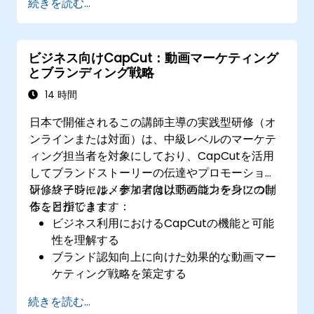
続きを読む...
ビジネス向けCapCut：動画マーケティング
とブランディング戦略
14 時間
日本で開催されるこの講師主導の実践型研修（オ
ンラインまたは対面）は、中級レベルのマーケテ
ィング担当者を対象にしており、CapCutを活用
してブランドストーリーの伝達やプロモーショ
ン、ソーシャルメディア向け動画コンテンツの制
研修終了時には、参加者は以下の能力を身につけ
作を目指します。
ることができます：
ビジネス利用におけるCapCutの機能と可能
性を理解する
ブランド認知向上に向けた効果的な動画マー
ケティング戦略を策定する
CapCutを用いてビジネス用動画コンテンツ
続きを読む...
を編集・改善する