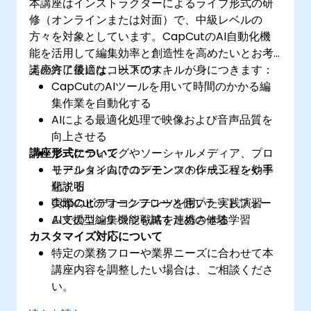
本講座はインストラクターによるライブ形式の研
修（オンラインまたは対面）で、中級レベルの
方々を対象としています。CapCutのAI自動化機
能を活用して編集効率と創造性を高めたいとお考
えの方に最適なコースです。
講座終了後には、以下のスキルが身につきます：
CapCutのAIツールを用いて時間のかかる編
集作業を自動化する
AIによる最適化処理で映像および音声品質を
向上させる
講座形式について
マーケティングやソーシャルメディア、プロ
モーション向けコンテンツの作成工程を効率
リアルタイムでのデモンストレーションや手
化する
順説明
CapCutのワークフローと他プラットフォー
実際のビデオコンテンツを用いた実践演習
ムでのコンテンツ戦略を連携させる
AI支援型編集機能を試すための体験学習
カスタマイズ対応について
特定の業務フローや業界ニーズに合わせて本
講座内容を調整したい場合は、ご相談くださ
い。