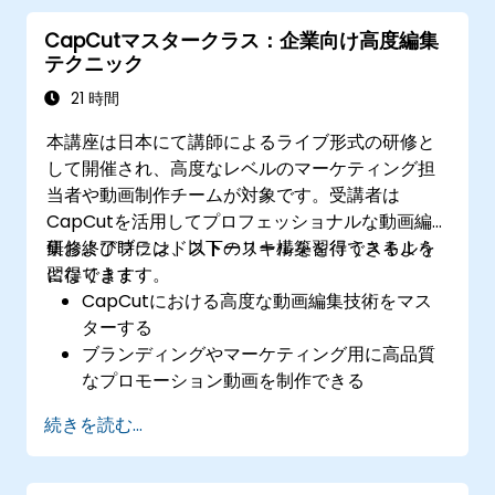
を最適化できる。
CapCutマスタークラス：企業向け高度編集
テクニック
21 時間
本講座は日本にて講師によるライブ形式の研修と
して開催され、高度なレベルのマーケティング担
当者や動画制作チームが対象です。受講者は
CapCutを活用してプロフェッショナルな動画編
集およびブランドストーリー構築を行うスキルを
研修終了時には、以下のスキルを習得できるよう
習得できます。
になります：
CapCutにおける高度な動画編集技術をマス
ターする
ブランディングやマーケティング用に高品質
なプロモーション動画を制作できる
モーショングラフィックス、視覚効果、トラ
続きを読む...
ンジションを適切に活用する
さまざまなソーシャルメディアプラットフォ
ーム向けに動画コンテンツを最適化できる