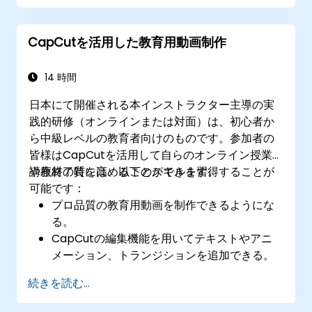
各種ソーシャルメディアや広告キャンペーン
向けに動画を最適化する
CapCutを活用した教育用動画制作
14 時間
日本にて開催される本インストラクター主導の実
践的研修（オンラインまたは対面）は、初心者か
ら中級レベルの教育者向けのものです。参加者の
皆様はCapCutを活用して自らのオンライン授業
や教材の質を高めることができます。
講座終了時には、以下のスキルを習得することが
可能です：
プロ品質の教育用動画を制作できるようにな
る。
CapCutの編集機能を用いてテキストやアニ
メーション、トランジションを追加できる。
エフェクトやBGM、ナレーションにより授業
続きを読む...
内容をさらに魅力的に演出できる。
各種Eラーニングプラットフォーム向けに動画