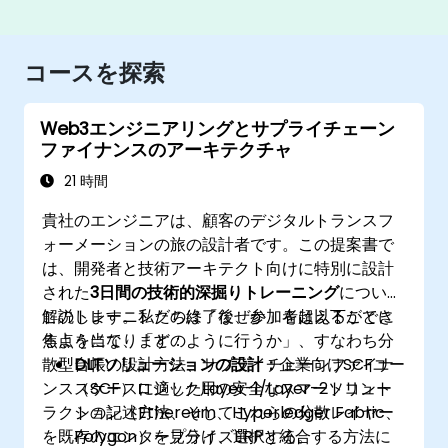
コースを探索
Web3エンジニアリングとサプライチェーン
ファイナンスのアーキテクチャ
21 時間
貴社のエンジニアは、顧客のデジタルトランスフ
ォーメーションの旅の設計者です。この提案書で
は、開発者と技術アーキテクト向けに特別に設計
された
3日間の技術的深掘りトレーニング
について
解説します。私たちは「なぜか」を超えることに
このトレーニングの終了後、参加者は以下ができ
焦点を当て、「どのように行うか」、すなわち分
るようになります：
散型台帳の設計方法、サプライチェーンファイナ
DLTソリューションの設計：
企業向けSCFユー
ンス（SCF）ロジック用の安全なスマートコント
スケースに適したLayer-1/Layer-2ソリュー
ラクトの記述方法、そしてこれらの分散レイヤー
ション（Ethereum、Hyperledger Fabric、
を既存のエンタープライズERPと統合する方法に
Polygon）を見分け、選択する。