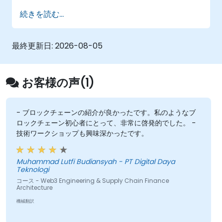
集中します。
スマートコントラクトの開発：
ファクタリン
続きを読む...
グ、請求書承認、決済を自動化するスマート
コントラクト（例：SolidityやChaincode）
を書き、コンパイルし、デプロイする。
最終更新日:
2026-08-05
トークン化の実装：
ERC-20/ERC-721/ERC-
1155のトークン標準をエンジニアリングし、
現実世界のアセット（請求書や在庫）をオン
お客様の声(1)
チェーンで表現する。
Web2とWeb3の橋渡し：
オーラクル（例：
Chainlink）を使用して統合レイヤーを設計
- ブロックチェーンの紹介が良かったです。私のようなブ
ロックチェーン初心者にとって、非常に啓発的でした。 -
し、オフチェーンデータ（ロジスティクスAPI
技術ワークショップも興味深かったです。
など）を取得してオンチェーン決済を発動さ
せる。
Muhammad Lutfi Budiansyah - PT Digital Daya
Teknologi
コース - Web3 Engineering & Supply Chain Finance
Architecture
機械翻訳