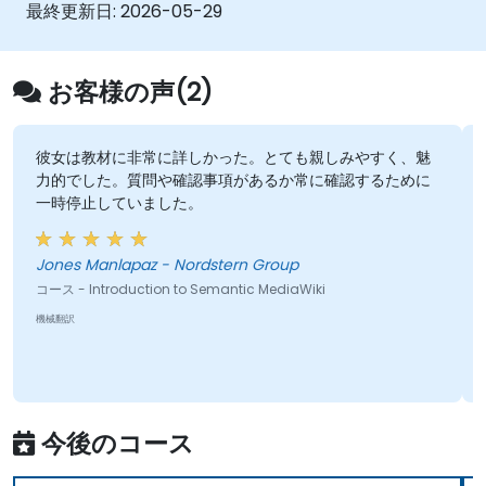
法、さらにチームがカタログ作成を自動化し、隠
最終更新日:
2026-05-29
れた関連性を見つけ出せるスマートな共同作業プ
ラットフォームの実現方法なども詳細に説明しま
す。これらにより組織は大規模かつ多様な分野に
お客様の声(2)
おいて知識の発見・管理・共有をより効果的に行
えるようになります。
彼女は教材に非常に詳しかった。とても親しみやすく、魅
力的でした。質問や確認事項があるか常に確認するために
一時停止していました。
Z
Jones Manlapaz - Nordstern Group
コース - Introduction to Semantic MediaWiki
機械翻訳
今後のコース