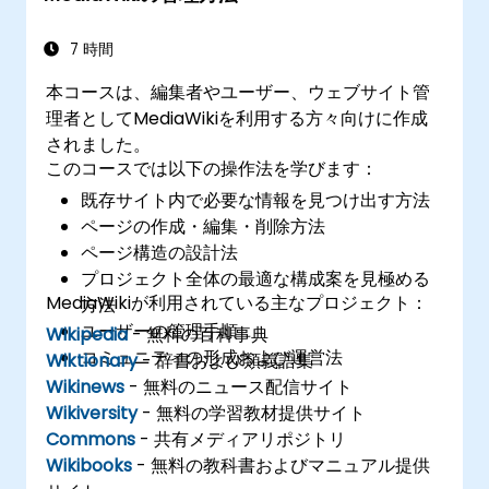
7 時間
本コースは、編集者やユーザー、ウェブサイト管
理者としてMediaWikiを利用する方々向けに作成
されました。
このコースでは以下の操作法を学びます：
既存サイト内で必要な情報を見つけ出す方法
ページの作成・編集・削除方法
ページ構造の設計法
プロジェクト全体の最適な構成案を見極める
MediaWikiが利用されている主なプロジェクト：
方法
ユーザーの管理手順
Wikipedia
- 無料の百科事典
コミュニティの形成および運営法
Wiktionary
- 辞書および類義語集
Wikinews
- 無料のニュース配信サイト
Wikiversity
- 無料の学習教材提供サイト
Commons
- 共有メディアリポジトリ
Wikibooks
- 無料の教科書およびマニュアル提供