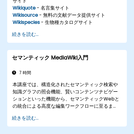
サイト
Wikiquote
- 名言集サイト
Wikisource
- 無料の文献データ提供サイト
Wikispecies
- 生物種カタログサイト
続きを読む...
セマンティック MediaWiki入門
7 時間
本講座では、構造化されたセマンティック検索や
知識グラフの照会機能、賢いコンテンツナビゲー
ションといった機能から、セマンティックWebと
の統合による高度な編集ワークフローに至るま
で、Semantic MediaWikiが持つあらゆる機能を
続きを読む...
分かりやすく解説します。データ間の連携方法や
メタデータ主導型コンテンツシステムの構築手