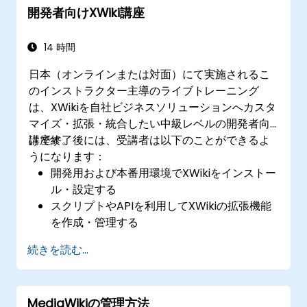
開発者向けXWiki講座
14 時間
日本（オンラインまたは対面）にて実施されるこ
のインストラクター主導のライブトレーニング
は、XWikiを自社ビジネスソリューションへカスタ
マイズ・拡張・統合したい中級レベルの開発者向
けです。
講座終了後には、受講者は以下のことができるよ
うになります：
開発用および本番用環境でXWikiをインストー
ル・設定する
スクリプトやAPIを利用してXWikiの拡張機能
を作成・管理する
XWikiエコシステム内で独自アプリケーション
続きを読む...
を開発する
XWikiを外部システムやデータベースと連携さ
せる
MediaWikiの管理方法