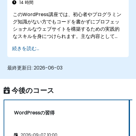
イズ作業が行える
14 時間
サイト構造の最適化を目的としたサイトマッ
このWordPress講座では、初心者やプログラミン
プやパンくずリストの導入が可能になる
グ知識がない方でもコードを書かずにプロフェッ
最新かつ実用的なウェブ・レスポンシブデザ
ショナルなウェブサイトを構築するための実践的
イン手法を取り入れられる
なスキルを身につけられます。主な内容として
SEOおよびGoogleアナリティクスの活用によ
は、WordPressのインストール方法や投稿・ペー
り検索最適化が図れる
続きを読む...
ジ・メディアを用いたコンテンツ管理手法、設定
オプションなどが含まれます。また、
WordPress.comとWordPress.orgのどちらを選
最終更新日:
2026-06-03
ぶべきかの判断基準、テーマの選定・カスタマイ
ズ方法、プラグインの管理方法、サイト設定の最
適化手法についても詳しく解説します。本講座を
今後のコース
通じて、自身で自信を持ってウェブサイトを作成
し維持できるようになります。
WordPressの習得
2026-09-07 10:00