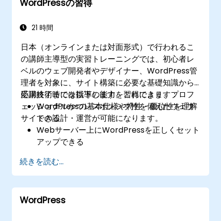
WordPressの習得
21 時間
日本（オンラインまたは対面形式）で行われるこ
の講師主導型の実習トレーニングでは、初心者レ
ベルのウェブ開発者やデザイナー、WordPress管
理者を対象に、サイト構築に必要な基礎知識から
応用技術までを指導します。これにより、プロフ
受講終了時には以下の能力を習得できます：
ェッショナルかつレスポンシブ性を備えたウェブ
WordPressの基本仕様や特性・優位性を理解
サイトの設計・運営が可能になります。
できる
Webサーバー上にWordPressを正しくセット
アップできる
プラグインやテンプレートを駆使してサイト
続きを読む...
機能や動作効率を改善できる
カスタム投稿タイプの運用が可能になる
基礎・中級・上級レベルそれぞれに応じた
WordPress
WordPressサイトの制作ができる
Elementorを用いたデザイン変更やカスタマ