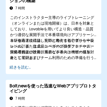
ションの構築
7 時間
このインストラクター主導のライブトレーニング
（オンラインまたは現地開催）は、日本を対象と
しており、Lovableを用いてより良い構造・品質
かつ適切な展開手法で本番環境向けアプリケーシ
ョンを迅速に構築したいと考える初心者から中級
本研修終了後には、実際に動作するアプリケーシ
レベル、または上級レベルのプロダクトチーム、
ョンの計画・生成、ユーザーの操作フローやデー
開発者および技術担当のビジネスユーザー様を対
タ処理機能の改善、重要な本番向け機能の追加、
象としています。
そして展開およびチーム利用のための準備を行う
ことが可能となります。
続きを読む...
Bolt.newを使った迅速なWebアプリプロトタ
イピング
7 時間