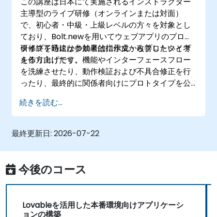
この講座は日本にて実施されるインストラクター
主導型のライブ研修（オンラインまたは対面）
で、初心者・中級・上級レベルの方々を対象とし
ており、Bolt.newを用いてウェブアプリのプロト
タイプを迅速かつ効果的に作成・改善したいと考
研修終了時には参加者は指示文からプロトタイプ
える方向けです。
を作り上げたり、機能やインターフェースフロー
を洗練させたり、動作検証および不具合修正を行
ったり、最終的に関係者向けにプロトタイプを公
開できるようになります。
続きを読む...
最終更新日:
2026-07-22
今後のコース
Lovableを活用した本番環境向けアプリケーシ
ョンの構築