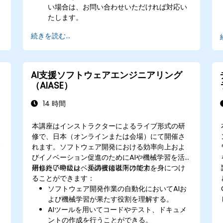
い場合は、お問い合わせいただければ対応い
たします。
続きを読む...
AI支援ソフトウェアエンジニアリング
（AIASE）
14 時間
本講座はインストラクターによるライブ形式の研
修で、日本（オンラインまたは会場）にて開催さ
お
れます。ソフトウェア開発における効率向上およ
びイノベーション促進のためにAIや機械学習を活
用したい中級レベルの技術者向けです。
研修終了時には、受講者は以下の能力を身につけ
ることができます：
ソフトウェア開発作業の自動化においてAIお
よび機械学習が果たす役割を理解する。
AIツールを用いてコードやテスト、ドキュメ
ントの作成を行うことができる。