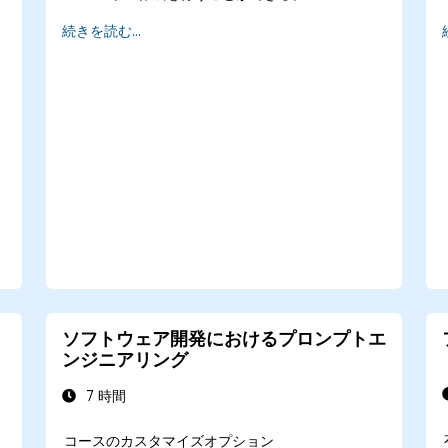
コード最適化、品質保証、デバッグにおいて
続きを読む...
AI技術を応用することができる。
DevOpsやCI/CDパイプラインにAIを組み込
み、より効果的な導入戦略を実現する。
AI支援型ソフトウェアエンジニアリングにお
ける倫理的課題や問題点に対処できる。
ソフトウェア開発におけるプロンプトエ
ンジニアリング
7 時間
主
コースのカスタマイズオプション