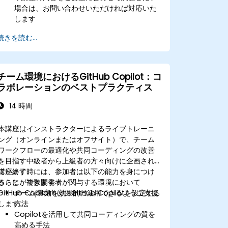
場合は、お問い合わせいただければ対応いた
します
続きを読む...
チーム環境におけるGitHub Copilot：コ
ラボレーションのベストプラクティス
14 時間
本講座はインストラクターによるライブトレーニ
ング（オンラインまたはオフサイト）で、チーム
ワークフローの最適化や共同コーディングの改善
を目指す中級者から上級者の方々向けに企画され
ています。
講座終了時には、参加者は以下の能力を身につけ
さらに、複数開発者が関与する環境において
ることができます：
GitHub Copilotを効果的に活用できるようご支援
チーム環境向けにGitHub Copilotを設定する
します。
方法
Copilotを活用して共同コーディングの質を
高める手法