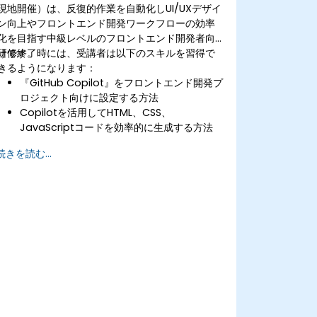
現地開催）は、反復的作業を自動化しUI/UXデザイ
ン向上やフロントエンド開発ワークフローの効率
化を目指す中級レベルのフロントエンド開発者向
けです。
研修終了時には、受講者は以下のスキルを習得で
きるようになります：
『GitHub Copilot』をフロントエンド開発プ
ロジェクト向けに設定する方法
Copilotを活用してHTML、CSS、
JavaScriptコードを効率的に生成する方法
AIによって提案されたコードを活かして
続きを読む...
UI/UX設計プロセスを改善する方法
Copilotの導入戦略を応用してフロントエン
ドワークフローを最適化する方法
Copilotのサポートを受けてフロントエンド
コードのトラブルシューティングやデバッグ
を行う方法