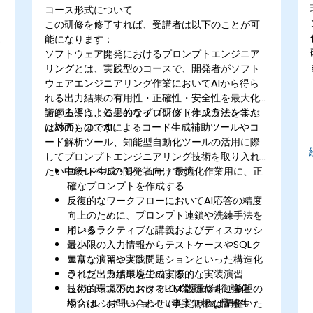
コース形式について
この研修を修了すれば、受講者は以下のことが可
能になります：
ソフトウェア開発におけるプロンプトエンジニア
リングとは、実践型のコースで、開発者がソフト
ウェアエンジニアリング作業においてAIから得ら
れる出力結果の有用性・正確性・安全性を最大化
できるよう、効果的なプロンプト作成方法を学ぶ
講師主導によるこのライブ研修（オンラインまた
ためのものです。
は対面）は、AIによるコード生成補助ツールやコ
ード解析ツール、知能型自動化ツールの活用に際
してプロンプトエンジニアリング技術を取り入れ
たい中級レベルの開発者向けです。
コード生成・レビュー・最適化作業用に、正
確なプロンプトを作成する
果
反復的なワークフローにおいてAI応答の精度
向上のために、プロンプト連鎖や洗練手法を
用いる
インタラクティブな講義およびディスカッシ
最小限の入力情報からテストケースやSQLク
ョン
エリ、ドキュメンテーションといった構造化
豊富な演習や実践問題
された出力結果を生成する
ライブ・ラボ環境での実際的な実装演習
技術的環境下におけるLLM挙動の制御強化
このコースのカスタマイズ版研修をご希望の
や“ハルシネーション”（事実無根な情報生
場合は、お問い合わせいただければ調整いた