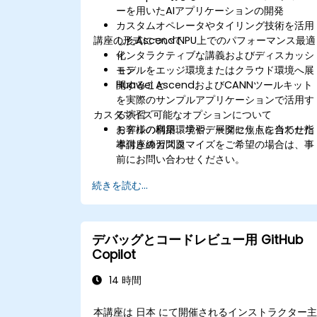
ーを用いたAIアプリケーションの開発
カスタムオペレータやタイリング技術を活用
講座の形式について
したAscend NPU上でのパフォーマンス最適
化
インタラクティブな講義およびディスカッシ
モデルをエッジ環境またはクラウド環境へ展
ョン
開すること
Huawei AscendおよびCANNツールキット
を実際のサンプルアプリケーションで活用す
カスタマイズ可能なオプションについて
る演習
モデルの構築、学習、展開に焦点を当てた指
お客様の利用環境やデータセットに合わせた
導付き練習問題
本講座のカスタマイズをご希望の場合は、事
前にお問い合わせください。
続きを読む...
デバッグとコードレビュー用 GitHub
Copilot
14 時間
本講座は 日本 にて開催されるインストラクター