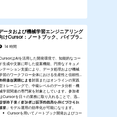
データおよび機械学習エンジニアリング
向けCursor：ノートブック、パイプラ
イン、モデル運用
14 時間
CursorはAIを活用した開発環境で、知能的なコー
ド生成や文脈に即した提案機能、円滑なドキュメ
ンテーション支援により、データ処理および機械
学習のワークフロー全体における生産性と信頼性
の向上を実現します。
本研修は講師による対面またはオンラインの実践
型トレーニングで、中級レベルのデータ分析・機
械学習関連の専門家を対象としています。参加者
はCursorを日々の業務に取り入れることで、迅速
なプロトタイピング、拡張性の高いパイプライン
研修終了後、参加者は以下の能力を身につけられ
構築、モデル運用の効率化が可能になります。
ます：
Cursorを用いてノートブック開発およびコー