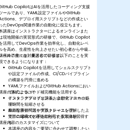
GitHub CopilotはAIを活用したコーディング支援
ツールであり、YAML設定ファイルやGitHub
Actions、デプロイ用スクリプトなどの作成とい
ったDevOps関連作業の自動化に役立ちます。
本講座はインストラクターによるオンラインまた
は現地開催の実習形式の研修で、GitHub Copilot
を活用してDevOps作業を効率化し、自動化レベ
ルを高め、生産性を向上させたい初心者から中級
レベルの方々を対象としています。
講座終了後には、受講者の皆様は以下のことを実
現できるようになります：
GitHub Copilotを活用してシェルスクリプト
や設定ファイルの作成、CI/CDパイプライン
の構築を円滑に進める
YAMLファイルおよびGitHub Actionsにおい
講座の形式について
てAIによるコード補完機能を活用する
テスト、デプロイメント、自動化フローの処
インタラクティブな講義およびディスカッシ
理時間を短縮させる
ョン
AIの限界やベストプラクティスを理解した上
豊富な演習問題や実践トレーニング
で、Copilotを適切に利用する方法を習得す
実際の環境での手を動かした実装体験
講座内容のカスタマイズについて
る
本講座の内容をご要望に合わせて調整したい