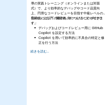
導の実践トレーニング（オンラインまたは対面
式）で、より効率的なデバッグやコード品質向
上、円滑なコードレビューを目指す中級レベルの
QAエンジニア、開発者、チームリーダー向けで
受講後には以下の能力を身につけることができま
す。
す：
デバッグおよびコードレビュー用に GitHub
Copilot を設定する方法
Copilot を用いて効率的に不具合の特定と修
正を行う方法
AIによる提案を受けながらコード品質を高め
続きを読む...
る方法
Copilot の機能でコードレビューの流れをス
ムーズに進める方法
チーム環境において Copilot を活用して効
的に連携する方法