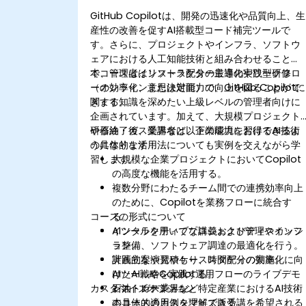
GitHub Copilotは、開発の迅速化や品質向上、生
産性の改善を促すAI搭載型コード補完ツールで
す。さらに、プロジェクトやインフラ、ソフトウ
ェアにおける人工知能技術と組み合わせること
で、管理者はリソース配分の最適化やワークフロ
本コースはインストラクター主導の実践型研修
ーの効率化、意思決定能力の向上を図ることがで
（オンラインまたは対面）で、GitHub Copilotに
きます。
関する知識を深めたい上級レベルの管理者向けに
企画されています。加えて、大規模プロジェクト
や石油・ガス業界など、企業環境におけるAI技術
研修終了後、受講者は以下の能力を習得できるよ
の具体的な活用法についても実例を交えながら学
うになります：
習します。
大規模な企業プロジェクトにおいてCopilot
の高度な機能を活用する。
複数分野にわたるチーム間での連携効率向上
のために、Copilotを業務フローに統合す
コースの形式について
る。
AIツールを用いてプロジェクト管理やインフ
インタラクティブな講義およびディスカッシ
ラ整備、ソフトウェア調達の最適化を行う。
ョン。
計画立案や見積もり、時間配分の効率化に向
実践的な演習やケーススタディの実施。
けたAI戦略を実践する。
AIツールやCopilot運用フローのライブデモ
カスタマイズオプション
石油・ガス業界など特定産業におけるAI技術
ンストレーション。
の具体的適用例を理解できる。
本コースのカスタマイズ版受講を希望される