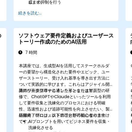
成）の抑制を行う
します。
続きを読む...
の
ソフトウェア要件定義およびユーザース
トーリー作成のためのAI活用
7 時間
本講座では、生成型AIを活用してステークホルダ
ーの要望から構造化された要件やエピック、ユー
ザーストーリー、受け入れ基準を導き出す方法に
ついて実践的に学びます。これらはアジャイル開
発のワークフローに適した形となります。
講師が直接指導するオンラインまたは対面型の研
修で、ChatGPTやClaudeといったツールを利用
して要件収集と洗練化のプロセスにおける明確
性、迅速性および追跡可能性を向上させたい、製
品開発・プロジェクト管理分野の初心者の方向け
研修終了時には、以下のことが可能になります：
です。
AIプロンプトを用いてビジネス要件を収集・
洗練化させる