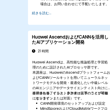
場合は、お問い合わせにて手配いたします。
続きを読む...
Huawei AscendおよびCANNを活用し
たAIアプリケーション開発
21 時間
Huawei Ascendは、高性能な推論処理と学習処
理のために設計されたAIプロセッサ群です。
本講座は、HuaweiのAscendプラットフォーム
よびCANNツールキットを用いてニューラルネッ
トワークモデルを開発・最適化したい中級レベル
のAIエンジニアやデータサイエンティスト向けに
提供される、インストラクター主導のライブ研修
本研修を修了すると、参加者は以下のことが可能
（オンラインまたは対面）です。
になります：
CANN開発環境のセットアップおよび設定
MindSporeおよびCloudMatrixワークフロ