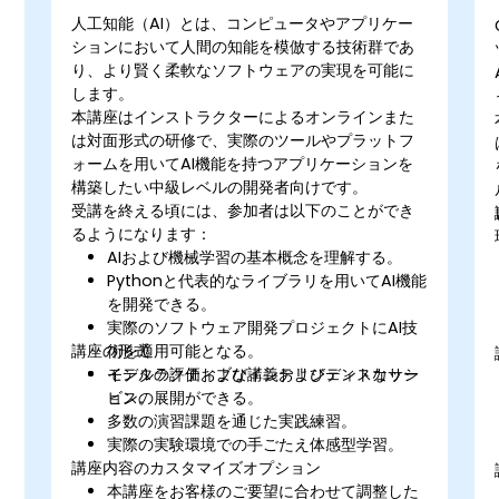
人工知能（AI）とは、コンピュータやアプリケー
ションにおいて人間の知能を模倣する技術群であ
り、より賢く柔軟なソフトウェアの実現を可能に
します。
本講座はインストラクターによるオンラインまた
は対面形式の研修で、実際のツールやプラットフ
ォームを用いてAI機能を持つアプリケーションを
構築したい中級レベルの開発者向けです。
受講を終える頃には、参加者は以下のことができ
るようになります：
AIおよび機械学習の基本概念を理解する。
Pythonと代表的なライブラリを用いてAI機能
を開発できる。
実際のソフトウェア開発プロジェクトにAI技
講座の形式
術を適用可能となる。
モデルの評価およびインテリジェントなサー
インタラクティブな講義およびディスカッシ
ビスの展開ができる。
ョン。
多数の演習課題を通じた実践練習。
実際の実験環境での手ごたえ体感型学習。
講座内容のカスタマイズオプション
本講座をお客様のご要望に合わせて調整した