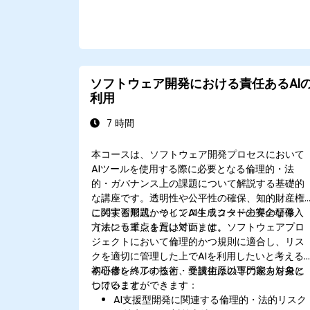
ソフトウェア開発における責任あるAI
利用
7 時間
本コースは、ソフトウェア開発プロセスにおいて
AIツールを使用する際に必要となる倫理的・法
的・ガバナンス上の課題について解説する基礎的
な講座です。透明性や公平性の確保、知的財産権
に関する問題、そしてAI生成コードの安全な導入
この実習形式かつインストラクター主導の研修
方法にも重点を置いています。
（オンラインまたは対面）は、ソフトウェアプロ
ジェクトにおいて倫理的かつ規則に適合し、リス
クを適切に管理した上でAIを利用したいと考える
初心者レベルの技術・非技術系の専門家を対象と
本研修を終了すると、受講生は以下の能力を身に
しています。
つけることができます：
AI支援型開発に関連する倫理的・法的リスク