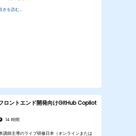
Copilotの機能を用いてチームワークフロー
続きを読む...
を最適化する方法
複数開発者が関与するプロジェクトにおける
Copilot導入の管理方法
全チームメンバー間で統一されたコード品質
と基準を維持する手法
チーム固有のニーズに応じたCopilot高度機
能の活用方法
他の協働ツールと組み合わせて業務効率を向
上させるアプローチ
フロントエンド開発向けGitHub Copilot
14 時間
本講師主導のライブ研修日本（オンラインまたは