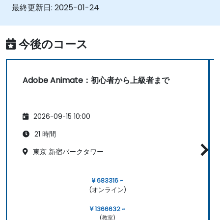
ーションを設計できる
最終更新日:
2025-01-24
プロジェクトに音声や映像要素を取り入れる
ことができる
ウェブ、動画、モバイル向けにアニメーショ
今後のコース
ンをエクスポートできる
Adobe Animate：初心者から上級者まで
2026-09-15 10:00
21 時間
東京 新宿パークタワー
¥ 683316 ~
(オンライン)
¥ 1366632 ~
(教室)