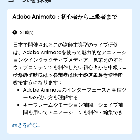
Adobe Animate：初心者から上級者まで
21 時間
日本で開催されるこの講師主導型のライブ研修
は、Adobe Animateを使って魅力的なアニメーシ
ョンやインタラクティブメディア、見栄えのする
ウェブコンテンツを制作したい初心者から中級レ
ベルのグラフィックデザイナーやアニメーター向
研修終了時には、参加者は以下のスキルを習得で
けです。
きるようになります：
Adobe Animateのインターフェースと各種ツ
ールの使い方を理解する
キーフレームやモーション補間、シェイプ補
間を用いてアニメーションを制作・編集でき
る
続きを読む...
ActionScriptおよびJavaScriptを活用してイ
ンタラクティブなアニメーションやアプリケ