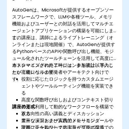
AutoGenは、Microsoftが提供するオープンソー
スフレームワークで、LLMや各種ツール、メモリ
機能およびユーザーとの対話を活用してマルチエ
ージェントアプリケーションの構築を可能にしま
す。
この講座は、講師によるライブトレーニング（オ
ンラインまたは現地開催）で、AutoGenが提供す
るPythonベースのAPIや関数呼び出し機能、モジ
ュール化されたツールチェーンを活用して高度に
カスタマイズされたエージェントを設計・導入し
本トレーニングの終了時には、参加者は以下のこ
たい上級レベルの開発者やアーキテクト向けで
とが可能になります：
す。
役割に応じたロジックを持つカスタムエージ
ェントやツールルーティング機能を実装でき
る
高度な関数呼び出しおよびコンテキスト切り
講座の形式
替えを利用して動的なワークフローを構築で
きる
双方向性の高い講義とディスカッション
エージェントチーム内でメモリモジュールや
豊富な演習および実践的トレーニング
計画フレームワークの実装が可能になる
実際に手を動かして学ぶライブラボ環境での