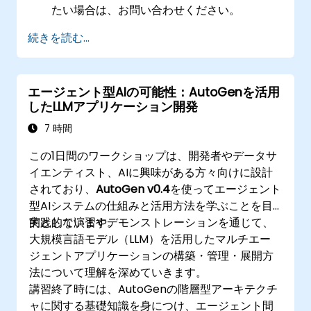
たい場合は、お問い合わせください。
続きを読む...
エージェント型AIの可能性：AutoGenを活用
したLLMアプリケーション開発
7 時間
この1日間のワークショップは、開発者やデータサ
イエンティスト、AIに興味がある方々向けに設計
されており、
AutoGen v0.4
を使ってエージェント
型AIシステムの仕組みと活用方法を学ぶことを目
的としています。
実践的な演習やデモンストレーションを通じて、
大規模言語モデル（LLM）を活用したマルチエー
ジェントアプリケーションの構築・管理・展開方
法について理解を深めていきます。
講習終了時には、AutoGenの階層型アーキテクチ
ャに関する基礎知識を身につけ、エージェント間