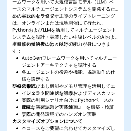
ームワークを用いて大規模言語モデル（LLM）ベ
ースのマルチエージェントシステムを開発するた
めの実践的な研修です。
このインストラクター主導のライブトレーニング
は、オンラインまたは現地開催にて行われ、
PythonおよびLLMを活用してマルチエージェント
システムを設計・実装したい中級レベルのAIおよ
び自動化技術者の方々向けです。
本研修の受講後には、以下の能力が身につきま
す：
AutoGenフレームワークを用いてマルチエー
ジェントアーキテクチャを設計する
各エージェントの役割や機能、協調動作の仕
様を設定する
研修の形式
関数呼び出し機能やメモリ管理を活用してエ
ージェント間通信を行う
インタラクティブな講義およびディスカッシ
実際の利用シナリオ向けにPythonベースの
ョン
LLMエージェントワークフローを構築・検証
豊富な演習課題と実践練習
する
実際の開発環境でのハンズオン実装
カスタマイズオプションについて
本コースをご要望に合わせてカスタマイズし