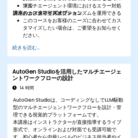
マルチエージェント環境におけるエラー対処
演習
講座のカスタマイズオプション
および適応型再試行メカニズムを運用できる
このコースをお客様のニーズに合わせてカス
タマイズしたい場合は、ご要望をお知らせく
ださい。
続きを読む...
AutoGen Studioを活用したマルチエージェ
ントワークフローの設計
14 時間
AutoGen Studioは、コーディングなしでLLM駆動
型のマルチエージェントワークフローを設計・管
理できる視覚的プラットフォームです。
本講座はインストラクターが直接指導するライブ
形式で、オンラインおよび対面でも受講可能で
す。初心者から中級レベルのビジネス担当者やイ