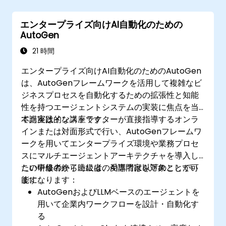
エンタープライズ向けAI自動化のための
AutoGen
21 時間
エンタープライズ向けAI自動化のためのAutoGen
は、AutoGenフレームワークを活用して複雑なビ
ジネスプロセスを自動化するための拡張性と知能
性を持つエージェントシステムの実装に焦点を当
てた実践的な講座です。
本講座はインストラクターが直接指導するオンラ
インまたは対面形式で行い、AutoGenフレームワ
ークを用いてエンタープライズ環境や業務プロセ
スにマルチエージェントアーキテクチャを導入し
たい中級者から上級者のAI専門家を対象としてい
この研修の終了時には、受講者は以下のことが可
ます。
能になります：
AutoGenおよびLLMベースのエージェントを
用いて企業内ワークフローを設計・自動化す
る