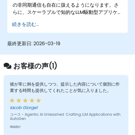
の非同期通信も自在に扱えるようになります。さ
らに、スケーラブルで知的なLLM駆動型アプリケ
ーション開発における実用事例やベストプラクテ
続きを読む...
ィスにも触れていきます。
最終更新日:
2026-03-19
お客様の声(1)
彼が常に例を提供しつつ、提示した内容について個別に作
業する時間も提供してくれたことが気に入りました。
Iacob Giorgel
コース - Agentic AI Unleashed: Crafting LLM Applications with
AutoGen
機械翻訳