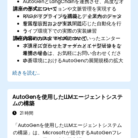
AutoGenとLangChainを連携させ、高度なオ
講座の形式について
ーケストレーションや文脈管理を実現する
RAGパイプラインを構築し、企業内のデータ
インタラクティブな講義とディスカッション
を活用したコンテキストに応じた自動化を行
豊富な演習および実践問題
う
ライブ環境下での実際の実装練習
講座内容のカスタマイズについて
SlackやJira、SharePointといったエンター
プライズプラットフォームとエージェントを
本講座に合わせたオーダーメイド型研修をご
連携させる
希望の場合は、お気軽にお問い合わせくださ
本番環境におけるAutoGenの展開規模の拡大
い。
およびモニタリングを行う
続きを読む...
AutoGenを使用したLLMエージェントシステ
ムの構築
21 時間
「AutoGenを使用したLLMエージェントシステム
の構築」は、Microsoftが提供するAutoGenフレ