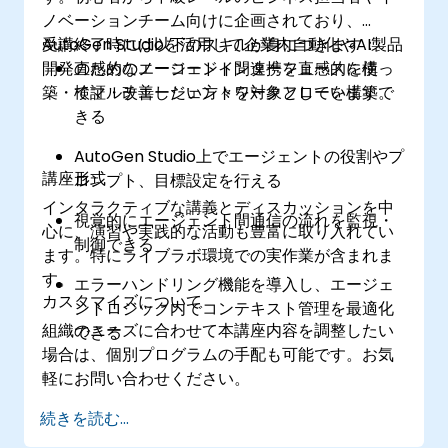
ノベーションチーム向けに企画されており、
AutoGen Studioを活用して企業内自動化やAI製品
受講終了時には以下のスキルが身につきます：
開発のためのエージェント間連携を直感的に構
直感的なノーコードインターフェースを使っ
築・検証・改善したい方々を対象としています。
てマルチエージェントワークフローを構築で
きる
AutoGen Studio上でエージェントの役割やプ
講座形式
ロンプト、目標設定を行える
インタラクティブな講義とディスカッションを中
視覚的にエージェント間通信の流れを監視・
心に、演習や実践的な活動も豊富に取り入れてい
制御できる
ます。特にライブラボ環境での実作業が含まれま
す。
エラーハンドリング機能を導入し、エージェ
カスタマイズについて
ントロジック内でコンテキスト管理を最適化
組織のニーズに合わせて本講座内容を調整したい
できる
場合は、個別プログラムの手配も可能です。お気
軽にお問い合わせください。
続きを読む...