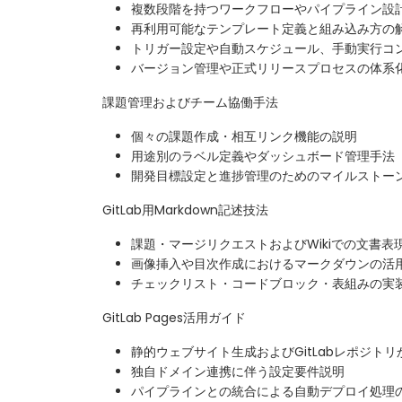
複数段階を持つワークフローやパイプライン設
再利用可能なテンプレート定義と組み込み方の
トリガー設定や自動スケジュール、手動実行コ
バージョン管理や正式リリースプロセスの体系
課題管理およびチーム協働手法
個々の課題作成・相互リンク機能の説明
用途別のラベル定義やダッシュボード管理手法
開発目標設定と進捗管理のためのマイルストー
GitLab用Markdown記述技法
課題・マージリクエストおよびWikiでの文書表
画像挿入や目次作成におけるマークダウンの活
チェックリスト・コードブロック・表組みの実
GitLab Pages活用ガイド
静的ウェブサイト生成およびGitLabレポジト
独自ドメイン連携に伴う設定要件説明
パイプラインとの統合による自動デプロイ処理