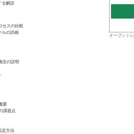
する解説
発プロセスの比較
クルの詳細
オープントレ
間概念の説明
ト
の概要
入上の課題点
設定方法