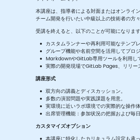
本講座は、指導者による対面またはオンライン形
チーム開発を行いたい中級以上の技術者の方
受講を終えると、以下のことが可能になりま
カスタムランナーや再利用可能なテンプレート
グループ機能や名前空間を活用してプロ
MarkdownやGitLab専用ツールを
実際の開発現場でGitLab Pages、
講座形式
双方向の講義とディスカッション。
多数の演習問題や実践課題を用意。
実環境に近いラボ環境での実際的な操作
出席管理機能：参加状況の把握および毎
カスタマイズオプション
本講座に特化したカリキュラム設定も承