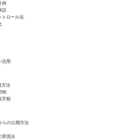
計例
解説
ントロール法
化
ン活用
現方法
用例
装手順
リからの公開方法
の実現法