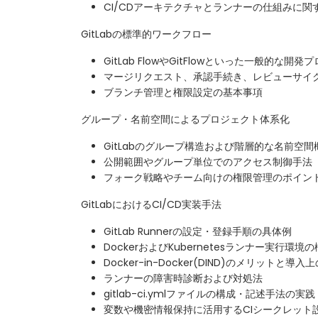
CI/CDアーキテクチャとランナーの仕組みに関
GitLabの標準的ワークフロー
GitLab FlowやGitFlowといった一般的な開
マージリクエスト、承認手続き、レビューサイ
ブランチ管理と権限設定の基本事項
グループ・名前空間によるプロジェクト体系化
GitLabのグループ構造および階層的な名前空
公開範囲やグループ単位でのアクセス制御手法
フォーク戦略やチーム向けの権限管理のポイン
GitLabにおけるCI/CD実装手法
GitLab Runnerの設定・登録手順の具体例
DockerおよびKubernetesランナー実行環境
Docker-in-Docker(DIND)のメリットと導
ランナーの障害時診断および対処法
gitlab-ci.ymlファイルの構成・記述手法の実践
変数や機密情報保持に活用するCIシークレット