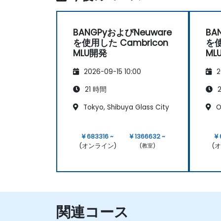
BANGPyおよびNeuware
BA
を使用した Cambricon
を使
MLU開発
ML
2026-09-15 10:00
2
21 時間
2
Tokyo, Shibuya Glass City
O
¥ 683316 ~
¥ 1366632 ~
¥
(オンライン)
(
(教室)
関連コース