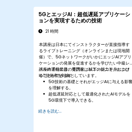
5GとエッジAI：超低遅延アプリケーシ
ョンを実現するための技術
21 時間
本講座は日本にてインストラクターが直接指導す
るライブトレーニング（オンラインまたは現地開
催）で、5GネットワークがいかにエッジAIアプリ
ケーションの発展を促進するかを学びたい中級レ
ベルの通信業界の専門家、AIエンジニア、および
講座終了時には、受講生は以下の能力を身につけ
IoT技術者を対象としています。
ることができます：
5G技術の基礎とそれがエッジAIに与える影
を理解する。
超低遅延対応として最適化されたAIモデルを
5G環境下で導入できる。
エッジAIおよび5G接続を用いたリアルタイ
続きを読む...
意思決定システムを実装できる。
エッジデバイス上で効率的な処理を行うため
に、AIワークロードを最適化できる。