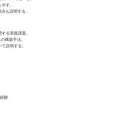
を示す。
築法も説明する。
関する実践課題。
ムの構築手法。
いて説明する。
グ経験