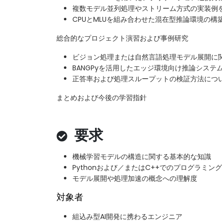
複数モデル並列処理やストリーム方式の実装例
CPUとMLUを組み合わせた混在型推論環境の構
総合的なプロジェクト演習および事例研究
ビジョン処理または自然言語処理モデル展開に
BANGPyを活用したエッジ環境向け推論システ
正答率および処理スループットの検証方法につ
まとめおよび今後の学習指針
要求
機械学習モデルの構造に関する基本的な知識
Pythonおよび／またはC++でのプログラミン
モデル展開や処理加速の概念への理解度
対象者
組込み型AI開発に携わるエンジニア