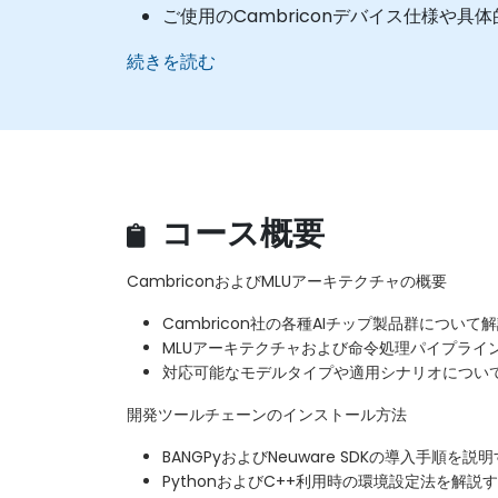
ご使用のCambriconデバイス仕様
続きを読む
コース概要
CambriconおよびMLUアーキテクチャの概要
Cambricon社の各種AIチップ製品群について
MLUアーキテクチャおよび命令処理パイプライ
対応可能なモデルタイプや適用シナリオについ
開発ツールチェーンのインストール方法
BANGPyおよびNeuware SDKの導入手順を説
PythonおよびC++利用時の環境設定法を解説