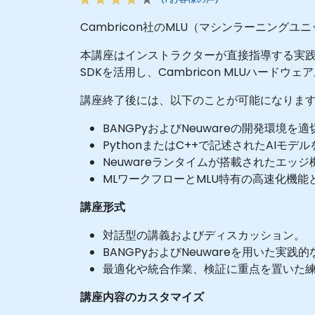
Cambricon社のMLU（マシンラーニン
本講座はインストラクターが直接指導する実践的
SDKを活用し、Cambricon MLUハー
講座終了後には、以下のことが可能になりま
BANGPyおよびNeuwareの開発環境
PythonまたはC++で記述されたAIモ
Neuwareランタイムが搭載されたエ
MLワークフローとMLU特有の高速化機
講座形式
対話型の講義およびディスカッション。
BANGPyおよびNeuwareを用いた実践
最適化や統合作業、検証に重点を置いた
講座内容のカスタマイズ