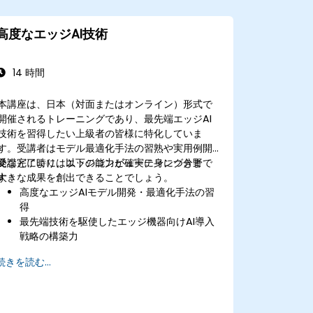
高度なエッジAI技術
14 時間
本講座は、日本（対面またはオンライン）形式で
開催されるトレーニングであり、最先端エッジAI
技術を習得したい上級者の皆様に特化していま
す。受講者はモデル最適化手法の習熟や実用例開
発などにより、エッジコンピューティング分野で
受講完了時には以下の能力が確実に身につきま
大きな成果を創出できることでしょう。
す：
高度なエッジAIモデル開発・最適化手法の習
得
最先端技術を駆使したエッジ機器向けAI導入
戦略の構築力
高度な用途対応ツール・フレームワークの活
続きを読む...
用能力
エッジAIソリューションの性能改善および効
率化手法の理解
革新的なビジネスモデルや今後の技術トレン