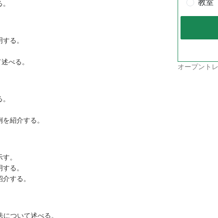
教室
る。
明する。
て述べる。
オープントレ
る。
。
例を紹介する。
示す。
明する。
紹介する。
方法について述べる。