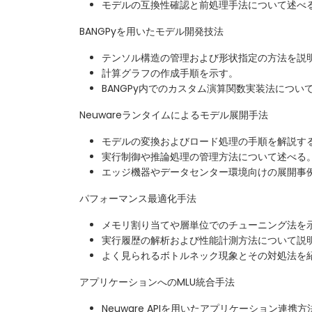
モデルの互換性確認と前処理手法について述べ
BANGPyを用いたモデル開発技法
テンソル構造の管理および形状指定の方法を説
計算グラフの作成手順を示す。
BANGPy内でのカスタム演算関数実装法につい
Neuwareランタイムによるモデル展開手法
モデルの変換およびロード処理の手順を解説す
実行制御や推論処理の管理方法について述べる
エッジ機器やデータセンター環境向けの展開事
パフォーマンス最適化手法
メモリ割り当てや層単位でのチューニング法を
実行履歴の解析および性能計測方法について説
よく見られるボトルネック現象とその対処法を
アプリケーションへのMLU統合手法
Neuware APIを用いたアプリケーション連携