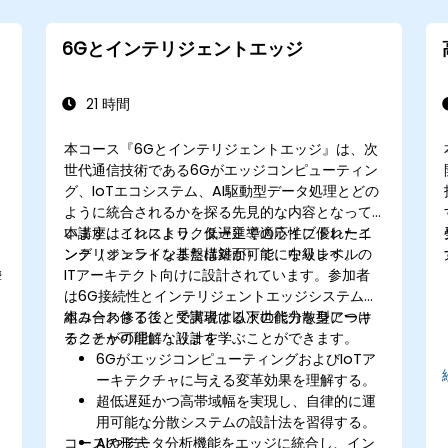
6Gとインテリジェントエッジ
21 時間
本コース『6Gとインテリジェントエッジ』は、次
世代通信技術である6Gがエッジコンピューティン
グ、IoTエコシステム、AI駆動型データ処理とどの
ように統合されるかを探る先見的な内容となって
います。これにより、低遅延で適応性に優れたイ
本講座はインストラクター主導のライブトレーニ
ンテリジェントな基盤構築が可能になります。
ング（オンラインまたは対面）で、中級レベルの
ITアーキテクト向けに設計されています。参加者
響
は6G接続性とインテリジェントエッジシステムが
組み合わさることで実現する次世代分散型アーキ
本コース修了後、受講者は以下の能力を身につけ
テクチャの理解・設計を学ぶことができます。
ることが可能になります：
6GがエッジコンピューティングおよびIoTア
ム
ーキテクチャに与える変革効果を理解する。
超低遅延かつ高帯域幅を実現し、自律的に運
用可能な分散システムの設計法を習得する。
コースの形式
AIやデータ分析機能をエッジに統合し、イン