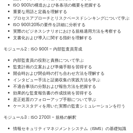
ISO 9001の構造および各条項の概要を把握する
重要な用語と定義を理解する
プロセスアプローチとリスクベースドシンキングについて学ぶ
ISO 9001:2015の要件を詳細に分析する
実際のビジネスシナリオにおける規格適用方法を考察する
文書化および導入に関する指針を理解する
モジュール2：ISO 9001 – 内部監査員育成
内部監査員の役割と責務について学ぶ
監査計画の立案および準備手順を習得する
開会時および閉会時の打ち合わせ方法を理解する
インタビュー手法と証拠収集の実践方法を学ぶ
不適合事項の分類および報告方法を把握する
効果的な監査報告書の作成技術を習得する
是正処置のフォローアップ手順について学ぶ
ケーススタディを用いた実際の監査シミュレーションを行う
モジュール3：ISO 27001 – 規格の解釈
情報セキュリティマネジメントシステム（ISMS）の基礎知識