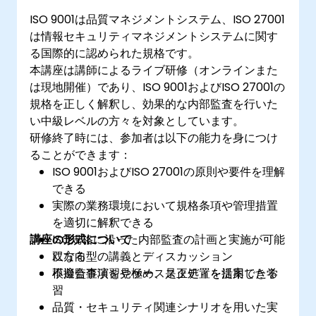
ISO 9001は品質マネジメントシステム、ISO 27001
は情報セキュリティマネジメントシステムに関す
る国際的に認められた規格です。
本講座は講師によるライブ研修（オンラインまた
は現地開催）であり、ISO 9001およびISO 27001の
規格を正しく解釈し、効果的な内部監査を行いた
い中級レベルの方々を対象としています。
研修終了時には、参加者は以下の能力を身につけ
ることができます：
ISO 9001およびISO 27001の原則や要件を理解
できる
実際の業務環境において規格条項や管理措置
を適切に解釈できる
講座の形式について
ISO規格に沿った内部監査の計画と実施が可能
になる
双方向型の講義とディスカッション
不適合事項を見極め、是正処置を提案できる
模擬監査演習やケーススタディを活用した学
習
品質・セキュリティ関連シナリオを用いた実