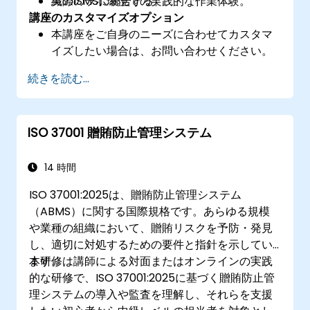
織のISMSに統合する。
実際のラボ環境での実践的な作業体験。
講座のカスタマイズオプション
本講座をご自身のニーズに合わせてカスタマ
イズしたい場合は、お問い合わせください。
続きを読む...
ISO 37001 贈賄防止管理システム
14 時間
ISO 37001:2025は、贈賄防止管理システム
（ABMS）に関する国際規格です。あらゆる規模
や業種の組織において、贈賄リスクを予防・発見
し、適切に対処するための要件と指針を示してい
ます。
本研修は講師による対面またはオンラインの実践
的な研修で、ISO 37001:2025に基づく贈賄防止管
理システムの導入や監査を理解し、それらを支援