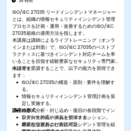
35 時間
ISO/IEC 27035 リードインシデントマネージャー
とは、組織の情報セキュリティインシデント管理
プロセスを計画・運用・改善するためのISO/IEC
27035規格の適用方法を指します。
本講座は講師によるライブトレーニング（オンラ
インまたは対面）で、ISO/IEC 27035のベストプ
ラクティスに基づきインシデント対応チームを率
いることを目指す経験豊富なセキュリティ専門家
向けです。
本講座を受講することで、以下の能力を習得でき
ます：
ISO/IEC 27035の構造・原則・要件を理解す
る。
情報セキュリティインシデント管理計画を策
定し実施する。
講座の形式
検出・分析・封じ込め・復旧の各段階でイン
シデント対応チームを指揮する。
双方向性の高い講義とディスカッション。
継続的な改善のためにインシデント管理を組
豊富な演習および実践問題。