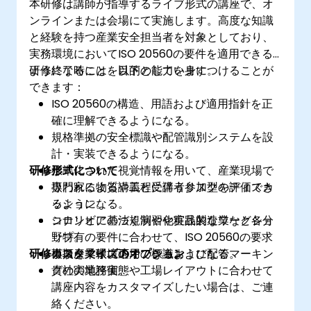
本研修は講師が指導するライブ形式の講座で、オ
ンラインまたは会場にて実施します。高度な知識
と経験を持つ産業安全担当者を対象としており、
実務環境においてISO 20560の要件を適用できる
ようになることを目的としています。
研修終了時には、以下の能力を身につけることが
できます：
ISO 20560の構造、用語および適用指針を正
確に理解できるようになる。
規格準拠の安全標識や配管識別システムを設
計・実装できるようになる。
研修形式について
標準化された視覚情報を用いて、産業現場で
扱われる物質や工程に伴うリスクを評価でき
専門家による講義と受講者参加型のディスカ
るようになる。
ッション。
コロンビアの法規制や化粧品製造業など各分
シナリオに基づく演習や実践的なワークショ
野特有の要件に合わせて、ISO 20560の要求
ップ。
研修カスタマイズのオプション
事項を柔軟に適用できるようになる。
模擬産業環境下での標識および配管マーキン
グの実地評価。
貴社の業務実態や工場レイアウトに合わせて
講座内容をカスタマイズしたい場合は、ご連
絡ください。