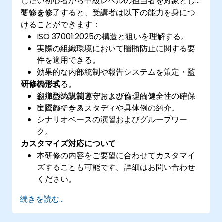
したい初心者から中級レベルの担当者を対象とし
ています。
研修を修了すると、受講者は以下の能力を身につ
けることができます：
ISO 37001:2025の構造と狙いを理解する。
実際の組織環境において贈賄防止に関する要
件を適用できる。
効果的な内部統制や報告システムを策定・監
研修の形式
視できる。
組織の法規制遵守および倫理的健全性の確保
参加型の講義とディスカッション。
に貢献できる。
実際のケーススタディや具体例の紹介。
シナリオベースの演習およびグループワー
ク。
カスタマイズ対応について
本研修の内容をご要望に合わせてカスタマイ
ズすることも可能です。詳細はお問い合わせ
ください。
続きを読む...