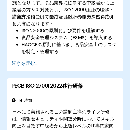
施となります。食品業界に従事する中級者から上
級者の方々を対象とし、ISO 22000認証の理解・
導入方法について学びたいというニーズにお応え
講座終了時には、受講者は以下の能力を習得でき
します。
るようになります：
ISO 22000の原則および要件を理解する
食品安全管理システム（FSMS）を導入する
HACCPの原則に基づき、食品安全上のリスク
を特定・管理する
ISO 22000認証監査への準備を行う
続きを読む...
国際的な食品安全規制への適合を確保する
PECB ISO 27001:2022移行研修
14 時間
日本にて実施されるこの講師主導のライブ研修
は、情報セキュリティや関連分野においてスキル
向上を目指す中級者から上級レベルのIT専門家向