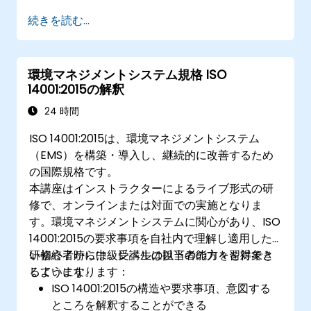
続きを読む...
環境マネジメントシステム規格 ISO
14001:2015の解釈
24 時間
ISO 14001:2015は、環境マネジメントシステム
（EMS）を構築・導入し、継続的に改善するため
の国際規格です。
本講座はインストラクターによるライブ形式の研
修で、オンラインまたは対面での実施となりま
す。環境マネジメントシステムに関心があり、ISO
14001:2015の要求事項を自社内で理解し適用した
い初心者から中級レベルの担当者の方々を対象と
研修終了時には、受講生は以下の能力を習得でき
しています。
るようになります：
ISO 14001:2015の構造や要求事項、意図する
ところを解釈することができる