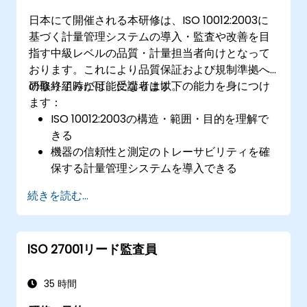
日本にて開催される本研修は、ISO 10012:2003に
基づく計量管理システムの導入・監査や改善を目
指す中級レベルの品質・計量担当者向けとなって
おります。これにより品質保証および規制準拠へ
の取り組みが可能になります。
研修終了時には、受講者は以下の能力を身につけ
ます：
ISO 10012:2003の構造・範囲・目的を理解で
きる
機器の信頼性と測定のトレーサビリティを確
保する計量管理システムを導入できる
計量制御に必要な役割分担、責任、文書化内
続きを読む...
容を定義できる
ISO 10012を品質およびリスク管理の枠組み
（例：ISO 9001、ISO/IEC 17025）と統合でき
ISO 27001リード監査員
る
35 時間