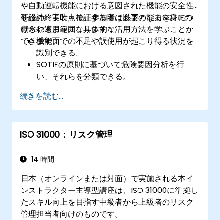
や自動運転機能における意図された機能の安全性
を設計・実装・検証する際に必要となるSOTIFの
研修の終了時点で、参加者は以下の能力を身につ
概念や適用範囲、具体的な活用方法を学ぶことが
けられるようになります：
できます。
機能面での不足や誤使用が起こり得る状況を
識別できる。
SOTIFの原則に基づいて危険要因分析を行
い、それらを分類できる。
SOTIFの要件をシステム設計・開発・検証段
続きを読む...
階に統合できる。
境界ケースや予測困難なリスクに対応するた
めの検証手法を実施できる。
ISO 31000：リスク管理
安全性維持のために継続的なモニタリングと
展開後の改善を行える。
新技術やSOTIFプロセスに関連する課題を認
14 時間
識し、克服できる。
日本（オンラインまたは対面）で実施される本イ
ンストラクター主導型講座は、ISO 31000に準拠し
たスキル向上を目指す中級者から上級者のリスク
管理担当者向けのものです。