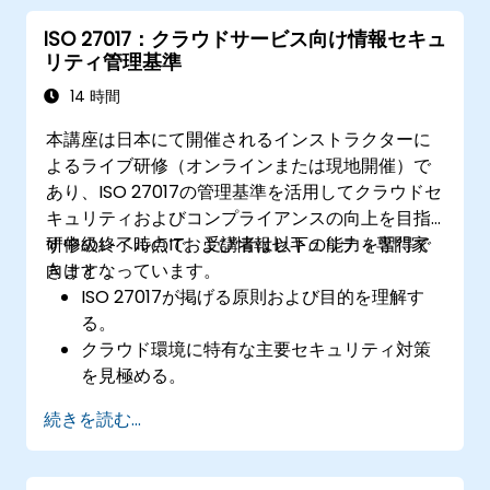
ISO 27017：クラウドサービス向け情報セキュ
リティ管理基準
14 時間
本講座は日本にて開催されるインストラクターに
よるライブ研修（オンラインまたは現地開催）で
あり、ISO 27017の管理基準を活用してクラウドセ
キュリティおよびコンプライアンスの向上を目指
す中級レベルのITおよび情報セキュリティ専門家
研修の終了時点で、受講者は以下の能力を習得で
向けとなっています。
きます：
ISO 27017が掲げる原則および目的を理解す
る。
クラウド環境に特有な主要セキュリティ対策
を見極める。
クラウドサービス事業者および利用者の双方
続きを読む...
においてISO 27017の管理基準を実施する。
クラウドセキュリティ戦略をISO 27001要件に
合致させる。