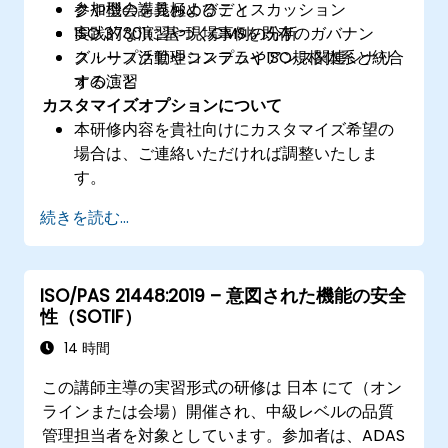
クや機会を見極めること
参加型の講義およびディスカッション
ISO 37301に基づくCMSを既存のガバナン
実践的な演習や現場事例の分析
ス・リスク管理システムやISO規格体系と統合
グループ活動やコンプライアンス関連シナリ
すること
オの演習
カスタマイズオプションについて
本研修内容を貴社向けにカスタマイズ希望の
場合は、ご連絡いただければ調整いたしま
す。
続きを読む...
ISO/PAS 21448:2019 – 意図された機能の安全
性（SOTIF）
14 時間
この講師主導の実習形式の研修は 日本 にて（オン
ラインまたは会場）開催され、中級レベルの品質
管理担当者を対象としています。参加者は、ADAS