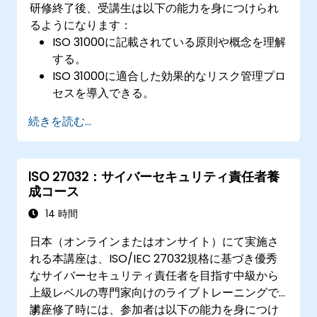
研修終了後、受講生は以下の能力を身につけられ
るようになります：
ISO 31000に記載されている原則や概念を理解
する。
ISO 31000に適合した効果的なリスク管理プロ
セスを導入できる。
体系的にリスクの特定と評価を行える。
続きを読む...
リスク対応戦略やモニタリング手法を実践で
きる。
組織内で透明性を持ってリスク情報を伝達・
ISO 27032：サイバーセキュリティ責任者養
報告できる。
成コース
14 時間
日本（オンラインまたはオンサイト）にて実施さ
れる本講座は、ISO/IEC 27032規格に基づき優秀
なサイバーセキュリティ責任者を目指す中級から
上級レベルの専門家向けのライブトレーニングで
す。
講座修了時には、参加者は以下の能力を身につけ