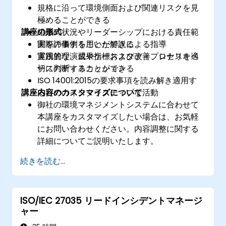
規格に沿って環境側面および関連リスクを見
極めることができる
講座の形式
組織の状況やリーダーシップにおける責任範
囲を評価することができる
実際の事例を用いた解説による指導
運用管理、成果指標および改善プロセスを適
実践的な演習やケーススタディ、シナリオベ
切に判断することができる
ースのディスカッション
ISO 14001:2015の要求事項を読み解き適用す
講座内容のカスタマイズについて
るためのインタラクティブな活動
御社の環境マネジメントシステムに合わせて
本講座をカスタマイズしたい場合は、お気軽
にお問い合わせください。内容調整に関する
詳細についてご説明いたします。
続きを読む...
ISO/IEC 27035 リードインシデントマネージ
ャー