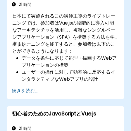
21 時間
日本にて実施されるこの講師主導のライブトレー
ニングでは、参加者はVue.jsの段階的に導入可能
なアーキテクチャを活用し、複雑なシングルペー
ジアプリケーション（SPA）を構築する方法を学
びます。
本トレーニングを終了すると、参加者は以下のこ
とができるようになります：
データを条件に応じて処理・描画するWebア
プリケーションの構築
ユーザーの操作に対して効率的に反応するイ
ンタラクティブなWebアプリの設計
モジュール化され再利用性の高いコードの記
続きを読む...
述
単純なビューから本格的なシングルページア
プリケーションへ段階的に発展させること
初心者のためのJavaScriptとVue.js
既存のWebページにVue.jsを統合すること
Vueのエコシステムを用いてフレームワーク
の機能拡張を行うこと
21 時間