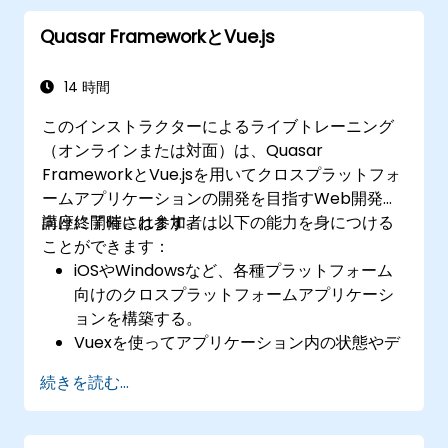
プリケーションを構築できる
Quasar FrameworkとVue.js
14 時間
このインストラクターによるライブトレーニング
（オンラインまたは対面）は、Quasar
FrameworkとVue.jsを用いてクロスプラットフォ
ームアプリケーションの開発を目指すWeb開発者
向けに開催されます。
講座終了時には参加者は以下の能力を身につける
ことができます：
iOSやWindowsなど、各種プラットフォーム
向けのクロスプラットフォームアプリケーシ
ョンを構築する。
Vuexを使ってアプリケーション内の状態やデ
ータを管理する。
続きを読む...
Firebaseを用いてバックエンドアプリケーシ
ョンを作成する。