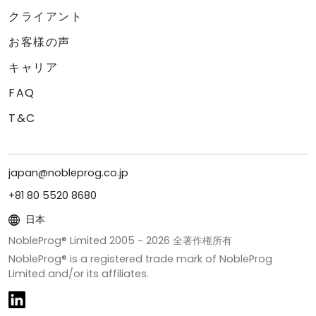
クライアント
お客様の声
キャリア
FAQ
T&C
japan@nobleprog.co.jp
+81 80 5520 8680
日本
NobleProg® Limited 2005 -
2026
全著作権所有
NobleProg® is a registered trade mark of NobleProg
Limited and/or its affiliates.