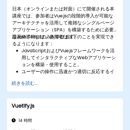
日本（オンラインまたは対面）にて開催される本
講座では、参加者はVue.jsの段階的導入が可能な
アーキテクチャを活用して複雑なシングルページ
アプリケーション（SPA）を構築するために必要
なJavaScriptのみを学びます。
講座終了時には、参加者は以下のことを実現でき
るようになります：
JavaScriptおよびVue.jsフレームワークを活
用してインタラクティブなWebアプリケーシ
ョンを構築・使用すること。
ユーザーの操作に迅速かつ適切に反応するイ
ンタラクティブなWebアプリの設計。
続きを読む...
モジュール化され再利用可能なコードの作
成。
小規模な画面構成から本格的なシングルペー
Vuetify.js
ジアプリケーションへと段階的に発展させる
こと。
14 時間