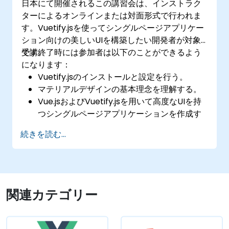
日本にて開催されるこの講習会は、インストラク
ターによるオンラインまたは対面形式で行われま
す。Vuetify.jsを使ってシングルページアプリケー
ション向けの美しいUIを構築したい開発者が対象
です。
受講終了時には参加者は以下のことができるよう
になります：
Vuetify.jsのインストールと設定を行う。
マテリアルデザインの基本理念を理解する。
Vue.jsおよびVuetify.jsを用いて高度なUIを持
つシングルページアプリケーションを作成す
る。
続きを読む...
関連カテゴリー