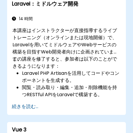
Laravel：ミドルウェア開発
14 時間
本講座はインストラクターが直接指導するライブ
トレーニング（オンラインまたは現地開催）で、
Laravelを用いてミドルウェアやWebサービスの
構築を目指すWeb開発者向けに企画されていま
す。
この講座を修了すると、参加者は以下のことがで
きるようになります：
Laravel PHP Artisanを活用してコードやコン
ポーネントを生成する。
閲覧・読み取り・編集・追加・削除機能を持
つRESTful APIをLaravelで構築する。
RESTful APIを用いてURLパラメータに基づき
続きを読む...
結果の絞り込みや並べ替えを行う。
Vue 3