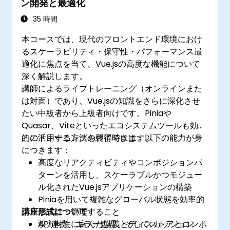
ン開発と最適化
35 時間
本コースでは、現代のフロントエンド環境におけ
るスケーラビリティ・保守性・パフォーマンス最
適化に焦点を当て、Vue.jsの高度な機能について
深く解説します。
講師によるライブトレーニング（オンラインまた
は対面）であり、Vue.jsの知識をさらに深化させ
たい中級者から上級者向けです。Piniaや
Quasar、Viteといったエコシステムツールも効果
的に活用する方法を習得できます。
このトレーニングの終了時には、以下の能力が身
につきます：
高度なリアクティビティやコンポジションパ
ターンを活用し、スケーラブルかつモジュー
ル化されたVue.jsアプリケーションの構築
Piniaを用いて複雑なグローバル状態を効率的
講座形式について
に設計・管理すること
API連携、エラー処理、そしてストアとコンポ
双方向性に富んだ講義とディスカッション