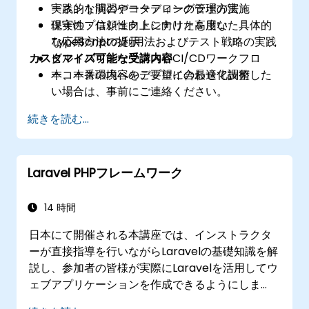
ーネント間のデータフローの管理方法
実践的な演習やコーディングラボの実施
保守性・信頼性向上に向けた高度な
現実のプロジェクトシナリオを用いた具体的
TypeScriptの利用法およびテスト戦略の実践
な応用方法の提示
カスタマイズ可能な受講内容
ビルドパフォーマンスやCI/CDワークフロ
ー、本番環境へのデプロイの最適化技術
本コースの内容をご要望に合わせて調整した
い場合は、事前にご連絡ください。
続きを読む...
Laravel PHPフレームワーク
14 時間
日本にて開催される本講座では、インストラクタ
ーが直接指導を行いながらLaravelの基礎知識を解
説し、参加者の皆様が実際にLaravelを活用してウ
ェブアプリケーションを作成できるようにしま
す。