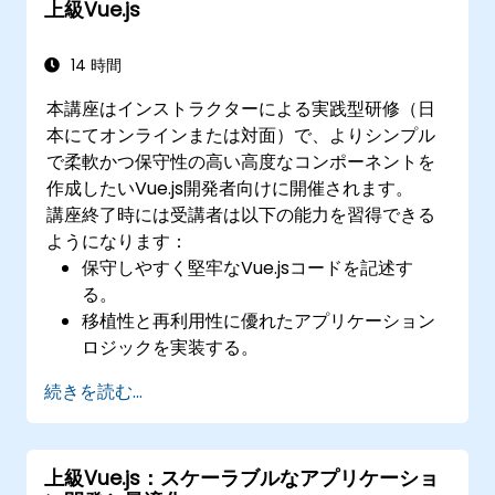
上級Vue.js
14 時間
本講座はインストラクターによる実践型研修（日
本にてオンラインまたは対面）で、よりシンプル
で柔軟かつ保守性の高い高度なコンポーネントを
作成したいVue.js開発者向けに開催されます。
講座終了時には受講者は以下の能力を習得できる
ようになります：
保守しやすく堅牢なVue.jsコードを記述す
る。
移植性と再利用性に優れたアプリケーション
ロジックを実装する。
不必要な複雑さを避けながらカスタマイズし
続きを読む...
たコンポーネントやウィジェットを作成す
る。
上級Vue.js：スケーラブルなアプリケーショ