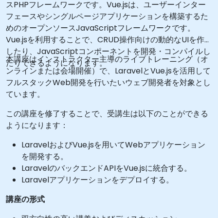
スPHPフレームワークです。Vue.jsは、ユーザーインター
フェースやシングルページアプリケーションを構築するた
めのオープンソースJavaScriptフレームワークです。
Vue.jsを利用することで、CRUD操作向けの動的なUIを作成
したり、JavaScriptコンポーネントを開発・コンパイルし
本講座はインストラクター主導のライブトレーニング（オ
たりできるようになります。
ンラインまたは会場開催）で、LaravelとVue.jsを活用して
フルスタックWeb開発を行いたいウェブ開発者を対象とし
ています。
この講座を修了することで、受講生は以下のことができる
ようになります：
LaravelおよびVue.jsを用いてWebアプリケーション
を開発する。
LaravelのバックエンドAPIをVue.jsに統合する。
Laravelアプリケーションをデプロイする。
講座の形式