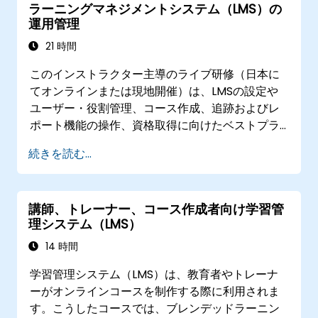
ラーニングマネジメントシステム（LMS）の
運用管理
21 時間
このインストラクター主導のライブ研修（日本に
てオンラインまたは現地開催）は、LMSの設定や
ユーザー・役割管理、コース作成、追跡およびレ
ポート機能の操作、資格取得に向けたベストプラ
クティスを習得したい研修コーディネーター、教
続きを読む...
材設計者、人事管理者を対象としています。
講師、トレーナー、コース作成者向け学習管
理システム（LMS）
14 時間
学習管理システム（LMS）は、教育者やトレーナ
ーがオンラインコースを制作する際に利用されま
す。こうしたコースでは、ブレンデッドラーニン