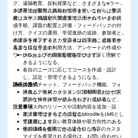
グ、遠隔教育、反転授業など、さまざまなeラーニ
ング手法が取り入れられています。これらは学
本講座では実際に講師が指導を行いながら、受講
校、大学、職場や民間企業で活用されています。
者はコースの設定・管理方法、ホームページの構
成手順、課題の配置と評価・フィードバックの付
け方、クイズの運用、学習進捗の追跡、参加者と
のオンラインディスカッションの実施、成績表や
本講座を修了すると、受講者は以下のことをでき
高度な採点手法の利用方法、アンケートの作成や
るようになります：
ワークショップの開催などを学びます。
LMSおよびその主要機能について深く理解で
きるようになる。
各自のニーズに応じてコースを作成・設計
し、設定・管理できるようになる。
講座の形式
課題やチャット、フィードバック機能、フォ
ーラム、教材、クイズ、SCORMパッケージ、
講義とディスカッション、演習問題および実
アンケート、ワークショップ、成績表など、
践的な操作練習が組み合わされている。
注意事項
コース内のリソースや活動内容を追加・設
定・管理できるようになる。
本講座ではすべての演習にMoodleをLMSとし
受講者により良い教育体験や双方向性のある
て使用します。
学習環境を提供できるようになる。
他のLMSを使用したい場合や、内容のカスタ
マイズを希望される場合は、お問い合わせい