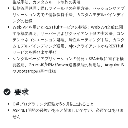
生成手法、カスタムルート制約の実装
状態管理処理：隠しフィールドの利用方法、セッションやアプ
リケーション内での情報保持手法、カスタムモデルバインディ
ングの仕様
Web APIを用いたRESTfulサービスの構築：Web API全般に関
する概要説明、サーバーおよびクライアント側の実装法、コン
テンツネゴシエーション処理、属性ルーティング手法、カスタ
ムモデルバインディング適用、AjaxクライアントからRESTful
サービスを呼び出す手順
シングルページアプリケーションの開発：SPA全般に関する概
要説明、GruntJS/NPM/Bower連携機能の利用法、AngularJS
やBootstrapの基本仕様
要求
C#プログラミング経験が6ヶ月以上あること
ASP.NET開発の経験があると望ましいですが、必須ではありま
せん