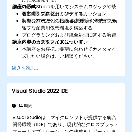
講座の形式
Visual Studioを用いてシステムロジックや統
合処理をプログラミングする。
双方向型の講義およびディスカッション
制御システムとの接続も可能なインタラクテ
実際に3Dモデリングや仮想環境を作成する実
ィブな産業用仮想環境を構築する。
習
プログラミングおよび統合処理に関する演習
講座内容のカスタマイズについて
とライブデモンストレーション
本講座をお客様ご要望に合わせてカスタマイ
ズしたい場合は、ご相談ください。
続きを読む...
Visual Studio 2022 IDE
14 時間
Visual Studioは、マイクロソフトが提供する統合
開発環境（IDE）であり、現代的なクロスプラット
フォームアプリケーションの作成をサポートしま