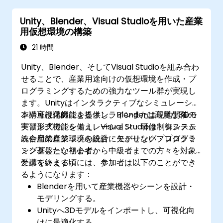
Unity、Blender、Visual Studioを用いた産業
用仮想環境の構築
21 時間
Unity、Blender、そしてVisual Studioを組み合わ
せることで、産業用途向けの仮想環境を作成・プ
ログラミングするための強力なツール群が実現し
ます。Unityはインタラクティブなシミュレーショ
ンや可視化機能を提供し、Blenderは高度な3Dモ
本講座は講師によるオンラインまたは現地開催の
デリング機能を備え、Visual Studioは制御システ
実習形式で、シミュレーション・研修・システム
ムや産業ロジックの統合に欠かせないプログラミ
統合用の産業環境を設計・モデリング・プログラ
ング基盤となります。
ミングしたい初心者から中級者までの方々を対象
としています。
受講を終える頃には、参加者は以下のことができ
るようになります：
Blenderを用いて産業機器やシーンを設計・
モデリングする。
Unityへ3Dモデルをインポートし、可視化向
けに最適化する。