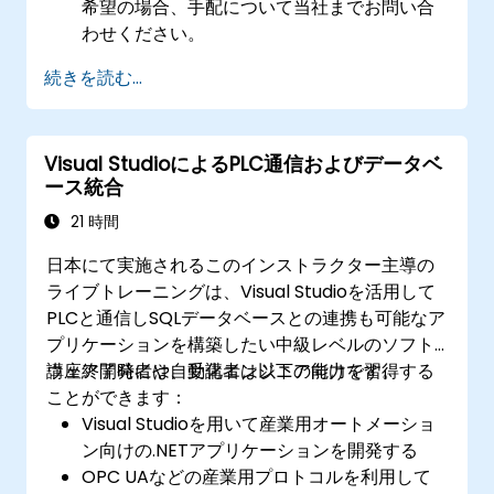
希望の場合、手配について当社までお問い合
わせください。
続きを読む...
Visual StudioによるPLC通信およびデータベ
ース統合
21 時間
日本にて実施されるこのインストラクター主導の
ライブトレーニングは、Visual Studioを活用して
PLCと通信しSQLデータベースとの連携も可能なア
プリケーションを構築したい中級レベルのソフト
ウェア開発者や自動化エンジニア向けです。
講座終了時には、受講者は以下の能力を習得する
ことができます：
Visual Studioを用いて産業用オートメーショ
ン向けの.NETアプリケーションを開発する
OPC UAなどの産業用プロトコルを利用して