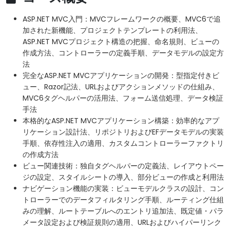
ASP.NET MVC入門：MVCフレームワークの概要、MVC6で追
加された新機能、プロジェクトテンプレートの利用法、
ASP.NET MVCプロジェクト構造の把握、命名規則、ビューの
作成方法、コントローラーの定義手順、データモデルの設定方
法
完全なASP.NET MVCアプリケーションの開発：型指定付きビ
ュー、Razor記法、URLおよびアクションメソッドの仕組み、
MVC6タグヘルパーの活用法、フォーム送信処理、データ検証
手法
本格的なASP.NET MVCアプリケーション構築：効率的なアプ
リケーション設計法、リポジトリおよびEFデータモデルの実装
手順、依存性注入の適用、カスタムコントローラーファクトリ
の作成方法
ビュー関連技術：独自タグヘルパーの定義法、レイアウトペー
ジの設定、スタイルシートの導入、部分ビューの作成と利用法
ナビゲーション機能の実装：ビューモデルクラスの設計、コン
トローラーでのデータフィルタリング手順、ルーティング仕組
みの理解、ルートテーブルへのエントリ追加法、既定値・パラ
メータ設定および検証規則の適用、URLおよびハイパーリンク