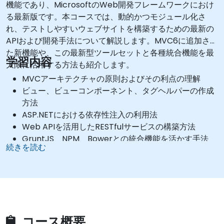
機能であり、MicrosoftのWeb開発フレームワークにおけ
る最新版です。本コースでは、動的かつモジュール化さ
れ、テストしやすいウェブサイトを構築するための最新の
APIおよび開発手法について解説します。MVC6に追加され
た新機能や、この最新型ツールセットと各種統合機能を最
学習内容
大限に活用する方法も紹介します。
MVCアーキテクチャの原則およびその利点の理解
ビュー、ビューコンポーネント、タグヘルパーの作成
方法
ASP.NETにおける依存性注入の利用法
Web APIを活用したRESTfulサービスの構築方法
GruntJS、NPM、Bowerとの統合機能を活かす手法
続きを読む
シングルページアプリケーション（SPA）の作成方法
コース概要