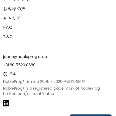
お客様の声
キャリア
FAQ
T&C
japan@nobleprog.co.jp
+81 80 5520 8680
日本
NobleProg® Limited 2005 -
2026
全著作権所有
NobleProg® is a registered trade mark of NobleProg
Limited and/or its affiliates.