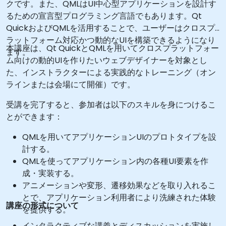
クです。また、QMLはUI中心型アプリケーションを設計す
るための宣言型プログラミング言語でもあります。Qt
QuickおよびQMLを活用することで、ユーザーはクロスプ
ラットフォーム対応かつ動的なUIを構築できるようになり
本講座は、Qt QuickとQMLを用いてクロスプラットフォー
ます。
ム向けの動的UIを作りたいウェブデザイナーを対象とし
た、インストラクターによる実践的なトレーニング（オン
ラインまたは会場にて開催）です。
受講を完了すると、参加者は以下のスキルを身につけるこ
とができます：
QMLを用いてアプリケーションUIのプロトタイプを設
計する。
QMLを使ってアプリケーション内の各種UI要素を作
成・実装する。
アニメーションや変形、遷移効果などを取り入れるこ
とで、アプリケーション利用者により洗練された体験
講座の形式について
を提供する。
インタラクティブな講義とディスカッションを実施し