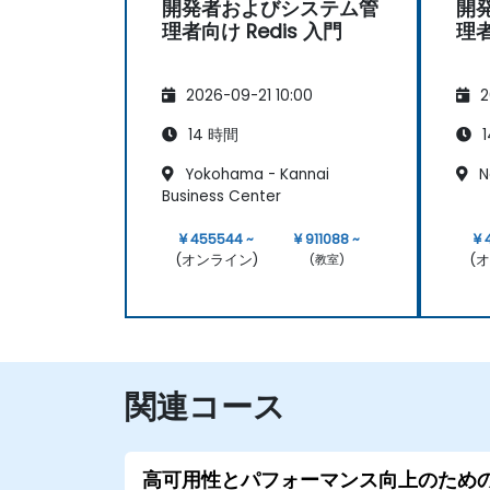
開発者およびシステム管
開
理者向け Redis 入門
理者
2026-09-21 10:00
2
14 時間
1
Yokohama - Kannai
N
Business Center
¥ 455544 ~
¥ 911088 ~
¥ 
(オンライン)
(
(教室)
関連コース
高可用性とパフォーマンス向上のため