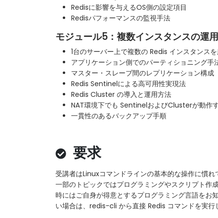
Redisに影響を与えるOS側の設定項目
Redisパフォーマンスの監視手法
モジュール5：複数インスタンスの運
1台のサーバー上で複数の Redis インスタンス
アプリケーション側でのパーティショニング手
マスター・スレーブ間のレプリケーション構成
Redis Sentinelによる高可用性実現法
Redis Cluster の導入と運用方法
NAT環境下でも SentinelおよびClusterが
一貫性のあるバックアップ手順
要求
受講者はLinuxコマンドラインの基本的な操作に慣
一部のトピックではプログラミングやスクリプト作
時にはご自身が得意とするプログラミング言語をお
い場合は、redis-cli から直接 Redis コマンドを実