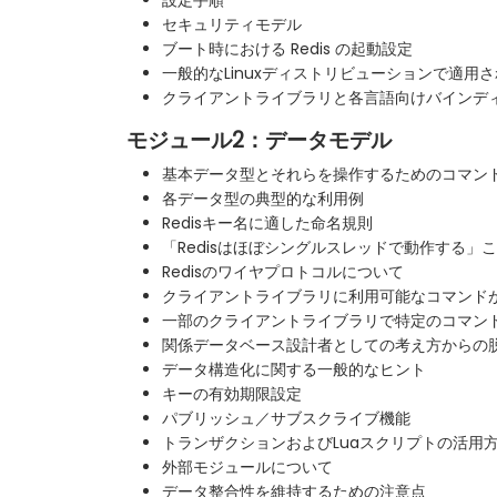
設定手順
セキュリティモデル
ブート時における Redis の起動設定
一般的なLinuxディストリビューションで適用
クライアントライブラリと各言語向けバインデ
モジュール2：データモデル
基本データ型とそれらを操作するためのコマン
各データ型の典型的な利用例
Redisキー名に適した命名規則
「Redisはほぼシングルスレッドで動作する」
Redisのワイヤプロトコルについて
クライアントライブラリに利用可能なコマンド
一部のクライアントライブラリで特定のコマン
関係データベース設計者としての考え方からの
データ構造化に関する一般的なヒント
キーの有効期限設定
パブリッシュ／サブスクライブ機能
トランザクションおよびLuaスクリプトの活用
外部モジュールについて
データ整合性を維持するための注意点