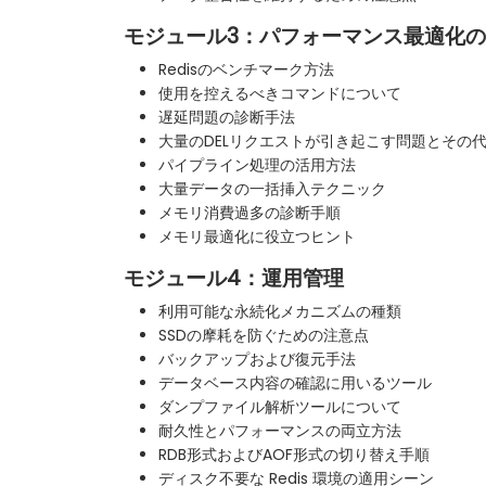
モジュール3：パフォーマンス最適化
Redisのベンチマーク方法
使用を控えるべきコマンドについて
遅延問題の診断手法
大量のDELリクエストが引き起こす問題とその
パイプライン処理の活用方法
大量データの一括挿入テクニック
メモリ消費過多の診断手順
メモリ最適化に役立つヒント
モジュール4：運用管理
利用可能な永続化メカニズムの種類
SSDの摩耗を防ぐための注意点
バックアップおよび復元手法
データベース内容の確認に用いるツール
ダンプファイル解析ツールについて
耐久性とパフォーマンスの両立方法
RDB形式およびAOF形式の切り替え手順
ディスク不要な Redis 環境の適用シーン