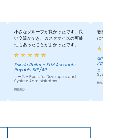
小さなグループが良かったです。良
教師との交流。私た
い交流ができ、カスタマイズの可能
について活発な議論
性もあったことがよかったです。
arno bongenaar - 
Payable SPL/AP
Erik de Ruiter - KLM Accounts
Payable SPL/AP
コース - Redis for Dev
System Administrato
コース - Redis for Developers and
System Administrators
機械翻訳
機械翻訳