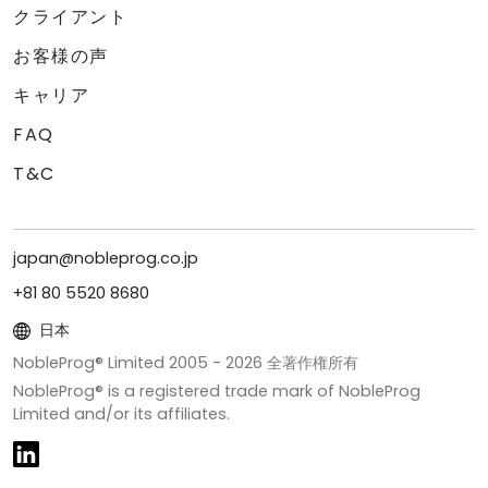
クライアント
お客様の声
キャリア
FAQ
T&C
japan@nobleprog.co.jp
+81 80 5520 8680
日本
NobleProg® Limited 2005 -
2026
全著作権所有
NobleProg® is a registered trade mark of NobleProg
Limited and/or its affiliates.