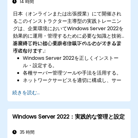
14 時間
日本（オンラインまたは出張授業）にて開催され
るこのインストラクター主導型の実践トレーニン
グは、企業環境においてWindows Server 2022を
効果的に運用・管理するために必要な知識と技術
を習得したい初心者から中級レベルのシステム管
講座終了時には、受講者は以下のことができるよ
理者向けです。
うになります：
Windows Server 2022を正しくインストー
ル・設定する。
各種サーバー管理ツールや手法を活用する。
ネットワークサービスを適切に構成し、サー
バーのセキュリティ対策を強化する。
続きを読む...
Hyper-Vを用いて仮想化環境を実装し、リソ
ースの効率的な管理を行う。
Windows Server 2022：実践的な管理と設定
35 時間