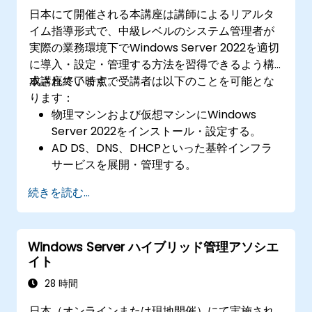
日本にて開催される本講座は講師によるリアルタ
イム指導形式で、中級レベルのシステム管理者が
実際の業務環境下でWindows Server 2022を適切
に導入・設定・管理する方法を習得できるよう構
成されています。
本講座終了時点で受講者は以下のことを可能とな
ります：
物理マシンおよび仮想マシンにWindows
Server 2022をインストール・設定する。
AD DS、DNS、DHCPといった基幹インフラ
サービスを展開・管理する。
最適なベストプラクティスを用いて仮想化機
続きを読む...
能やストレージ、ネットワークサービスを構
築する。
リモートデスクトップ、IIS、WSUSなど各種
Windows Server ハイブリッド管理アソシエ
サーバーロールの安全確保および管理を行
イト
う。
28 時間
日本（オンラインまたは現地開催）にて実施され