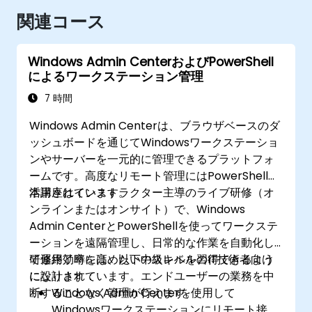
関連コース
Windows Admin CenterおよびPowerShell
によるワークステーション管理
7 時間
Windows Admin Centerは、ブラウザベースのダ
ッシュボードを通じてWindowsワークステーショ
ンやサーバーを一元的に管理できるプラットフォ
ームです。高度なリモート管理にはPowerShellが
活用されています。
本講座はインストラクター主導のライブ研修（オ
ンラインまたはオンサイト）で、Windows
Admin CenterとPowerShellを使ってワークステ
ーションを遠隔管理し、日常的な作業を自動化し
て運用効率を高めたい中級レベルのIT技術者向け
研修終了時には、以下のスキルを習得できるよう
に設計されています。エンドユーザーの業務を中
になります：
断することなく管理が行えます。
Windows Admin Centerを使用して
Windowsワークステーションにリモート接