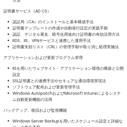
方法
証明書サービス（AD CS）
認証局（CA）のインストールと基本構成手法
証明書テンプレートの作成や自動発行設定の実践手順
認証、デジタル署名、暗号化用途向け証明書の有効活用方法
RDS、IIS、VPNサービスと連携した運用手法
証明書失効リスト（CRL）の管理手順や取り消し処理実施法
アプリケーションおよび更新プログラム管理
IISを用いたウェブサイト・アプリケーション環境の構築と公開
設定
SSL証明書との連携手法やセキュアな通信環境実現法
ソフトウェア配布および更新管理手法
Windows AutopatchおよびMicrosoft Intuneによるシステ
ム自動更新機能の活用
バックアップ、復旧および監視機能
Windows Server Backupを用いたスケジュール設定と詳細な