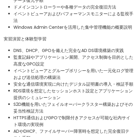
データ復元手順
ドメインコントローラーや各種データの完全復旧方法
イベントビューアおよびパフォーマンスモニターによる監視手
法
Windows Admin Centerを活用した集中管理機能の概要説明
実習演習と体験型学習
DNS、DHCP、GPOを備えた完全なAD DS環境構築の実践
監査記録やアプリケーション展開、アクセス制御を目的とした
高度なGPO設定
イベントビューアとグループポリシーを用いた一元化ログ管理
および送信処理の構築法
安全な通信環境実現に向けたデジタル証明書の導入・検証手順
RDS環境を想定したセッションホスト設定とアプリケーション
提供のシミュレーション
S2D機能を用いたフェイルオーバークラスター構築およびその
妥当性検証方法
HTTPS通信およびGPOで制限付きアクセスが可能な社内サイ
ト環境の実現例
ADやDHCP、ファイルサーバー障害時を想定した完全復旧テ