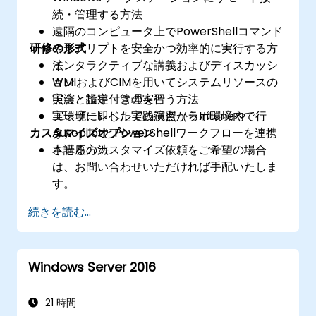
続・管理する方法
遠隔のコンピュータ上でPowerShellコマンド
研修の形式
やスクリプトを安全かつ効率的に実行する方
法
インタラクティブな講義およびディスカッシ
WMIおよびCIMを用いてシステムリソースの
ョン
照会・設定・管理を行う方法
実演と指導付きの実習
ユーザーレベルでの視点からIntuneや
実環境に即した実践演習（ラボ環境内で行
カスタマイズオプション
AutopilotとPowerShellワークフローを連携
う）
させる方法
本講座のカスタマイズ依頼をご希望の場合
は、お問い合わせいただければ手配いたしま
す。
続きを読む...
Windows Server 2016
21 時間