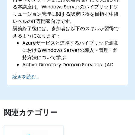
る本講座は、Windows Serverのハイブリッドソ
リューション管理に関する認定取得を目指す中級
レベルのIT専門家向けです。
講義終了後には、参加者は以下のスキルが習得で
きるようになります：
Azureサービスと連携するハイブリッド環境
におけるWindows Serverの導入・管理・維
持方法について学ぶ
Active Directory Domain Services（AD
DS）の実装・管理手法、およびオンプレミス
続きを読む...
環境内のID情報をAzure Active
Directory（Azure AD）へ同期させる仕組み
を理解する
ハイブリッド構成向けにWindows Server上
でHyper-Vやネットワーク機能、ストレージ
関連カテゴリー
ソリューションの設定を行う方法を習得する
Azure環境におけるWindows Server IaaS仮
想マシンの導入・構成・拡張の管理手法を理