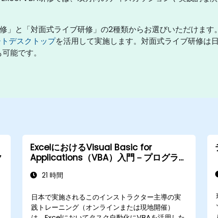
イブ研修」と「対面式ライブ研修」の2種類からお選びいただけま
ートデスクトップ
を活用して実施します。対面式ライブ研修は
とも可能です。
ExcelにおけるVisual Basic for
ク
Applications（VBA）入門－プログラミ
ングの基礎
21 時間
日本で実施されるこのインストラクター主導の実
践トレーニング（オンラインまたは現地開催）
は、Excelにおいてタスク自動化にVBAを活用した