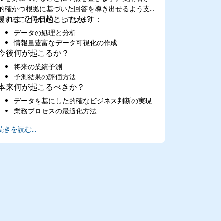
的確かつ根拠に基づいた回答を導き出せるよう支
これまで何が起こったか？
援することを目的としています：
データの処理と分析
情報量豊富なデータ可視化の作成
今後何が起こるか？
将来の業績予測
予測結果の評価方法
本来何が起こるべきか？
データを基にした的確なビジネス判断の実現
業務プロセスの最適化方法
続きを読む...