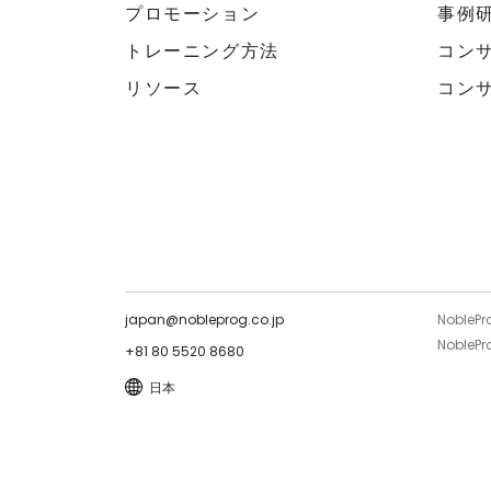
プロモーション
事例
トレーニング方法
コン
リソース
コン
japan@nobleprog.co.jp
NoblePr
NoblePro
+81 80 5520 8680
日本