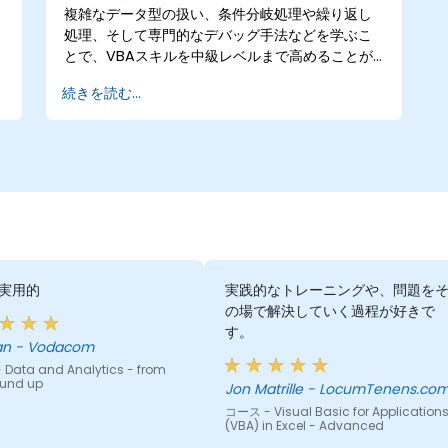
複雑なデータ型の扱い、条件分岐処理や繰り返し
処理、そして専門的なデバッグ手法などを学ぶこ
とで、VBAスキルを中級レベルまで高めることが
できます。実践的な演習を通じて堅牢なエラーハ
続きを読む...
ンドリング技術やパフォーマンス最適化の方法も
修得します。また、ユーザーフォームの設計やワ
ークフローの自動化処理についても指導されま
す。これらはデータ分析担当者やレポート作成職
員、企業内でスプレッドシート機能を活用するビ
ジネスユーザーにとって非常に役立つ内容であ
り、基本的なマクロの知識から高度な自動化ソリ
ューションへとステップアップするための手助け
となることでしょう。
実用的
実践的なトレーニングや、問題を
の場で解決していく過程が好きで
す。
Deenan - Vodacom
Data and Analytics - from
ound up
Jon Matrille - LocumTenens.co
コース - Visual Basic for Application
(VBA) in Excel - Advanced