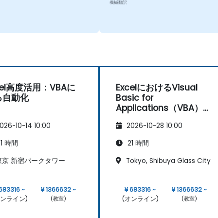
機械翻訳
cel高度活用：VBAに
ExcelにおけるVisual
る自動化
Basic for
Applications（VBA）入
門－プログラミングの基
026-10-14 10:00
2026-10-28 10:00
礎
1 時間
21 時間
京 新宿パークタワー
Tokyo, Shibuya Glass City
 683316 ~
¥ 1366632 ~
¥ 683316 ~
¥ 1366632 ~
オンライン)
(オンライン)
(教室)
(教室)