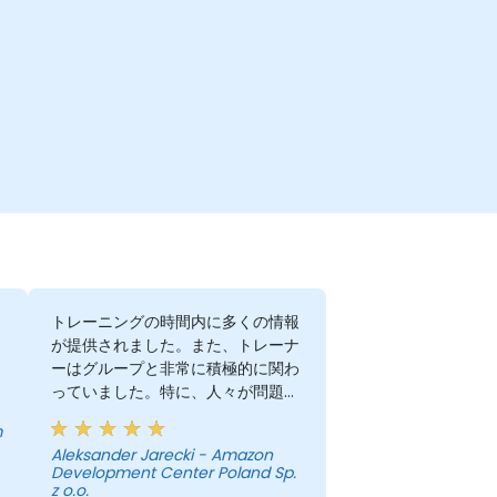
そ
トレーニングの時間内に多くの情報
が提供されました。また、トレーナ
ーはグループと非常に積極的に関わ
っていました。特に、人々が問題を
抱えたり質問したりしたときもそう
m
でした。彼が将来のアイデアに関す
Aleksander Jarecki - Amazon
s
る助けを申し出てくれたことはとて
Development Center Poland Sp.
も親切でした。
z o.o.