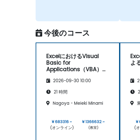
今後のコース
ExcelにおけるVisual
Ex
Basic for
よ
Applications（VBA）入
門－プログラミングの基
2026-09-30 10:00
2
礎
21 時間
2
Nagoya - Meieki Minami
東
¥ 683316 ~
¥ 1366632 ~
¥
(オンライン)
(
(教室)