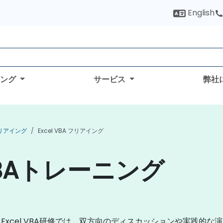
English
ィング
サービス
弊社
e フリアイング
Excel VBA フリアイング
VBAトレーニング
cel VBA研修では、双方向のディスカッションや実践的な演習