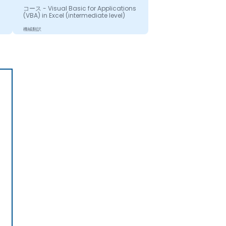
コース - Visual Basic for Applications
(VBA) in Excel (intermediate level)
機械翻訳