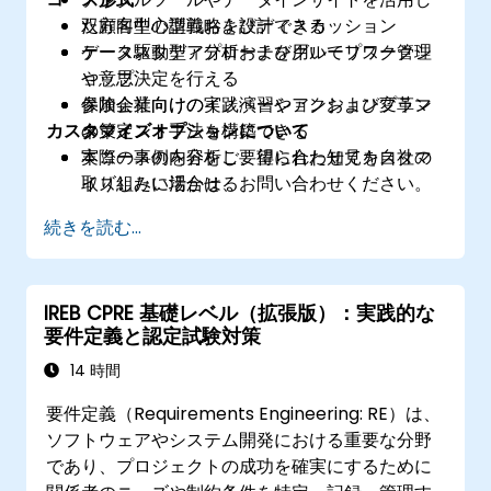
た顧客中心型戦略を設計できる
双方向型の講義およびディスカッション
データ駆動型アプローチを用いてリスク管理
ケーススタディ分析およびグループワークシ
や意思決定を行える
ョップ
保険会社向けのイノベーションおよび変革マ
参加企業向けの実践演習やアクションプラン
カスタマイズオプションについて
ネジメント手法を構築できる
の策定
実際の事例を分析し、得られた知見を自社の
本コースの内容をご要望に合わせてカスタマ
取り組みに活かせる
イズしたい場合は、お問い合わせください。
続きを読む...
IREB CPRE 基礎レベル（拡張版）：実践的な
要件定義と認定試験対策
14 時間
要件定義（Requirements Engineering: RE）は、
ソフトウェアやシステム開発における重要な分野
であり、プロジェクトの成功を確実にするために