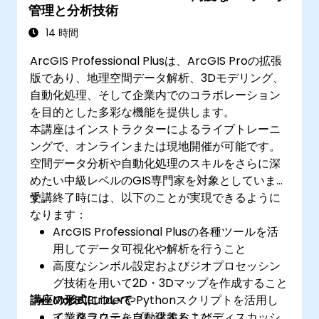
管理と分析技術
14 時間
ArcGIS Professional Plusは、ArcGIS Proの拡張
版であり、地理空間データ解析、3Dモデリング、
自動化処理、そして企業内でのコラボレーション
を目的とした多彩な機能を提供します。
本講座はインストラクターによるライブトレーニ
ングで、オンラインまたは現地開催が可能です。
空間データ分析や自動化処理のスキルをさらに深
めたい中級レベルのGIS専門家を対象としていま
す。
受講終了時には、以下のことが実現できるように
なります：
ArcGIS Professional Plusの各種ツールを活
用してデータ可視化や解析を行うこと
高度なシンボル設定およびジオプロセッシン
グ技術を用いて2D・3Dマップを作成すること
講座の形式について
ModelBuilderやPythonスクリプトを活用し
て業務フローを自動化すること
インタラクティブな講義およびディスカッシ