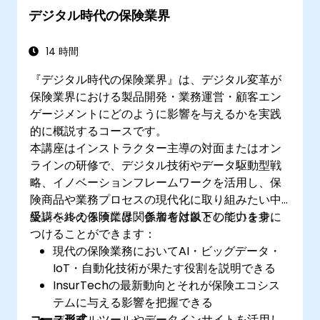
デジタル時代の保険業界
14 時間
『デジタル時代の保険業界』は、デジタル変革が
保険業界における製品開発・業務運営・顧客エン
ゲージメントにどのように影響を与えるかを実践
的に概説するコースです。
本講座はインストラクター主導の対面またはオン
ラインの研修で、デジタル技術やデータ駆動型戦
略、イノベーションフレームワークを活用し、保
険商品や業務プロセスの現代化に取り組みたい中
級レベルの保険業界関係者を対象としています。
受講を終える頃には、参加者は以下の能力を身に
つけることができます：
現代の保険業務においてAI・ビッグデータ・
IoT・自動化技術が果たす役割を説明できる
InsurTechの最新動向とそれが保険エコシス
テムに与える影響を把握できる
コース形式
デジタルツールやデータインサイトを活用し