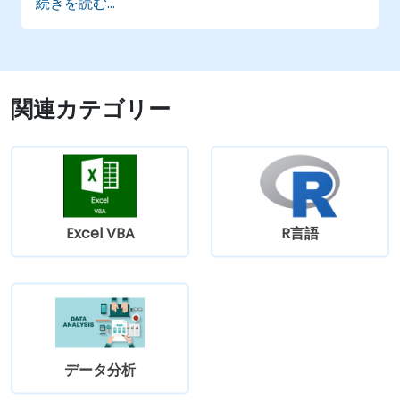
続きを読む...
できる
反復的な要件収集プロセスを通じて、アーキ
テクトや開発者と円滑に意思疎通するための
要件構造化ができる
関連カテゴリー
Excel VBA
R言語
データ分析