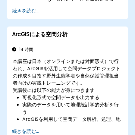
迅速な問題解決のため、アラート発生時の自
続きを読む...
動応答処理を実装する
Grafanaを用いてアラート情報を効果的に可
視化・管理する
ArcGISによる空間分析
14 時間
本講座は日本（オンラインまたは対面形式）で行
われ、ArcGISを活用して空間データプロジェクト
の作成を目指す野外生態学者や自然保護管理担当
者向けの実践トレーニングです。
受講後には以下の能力が身につきます：
可視化形式で空間データを出力する
実際のデータを用いて地理統計学的分析を行
う
ArcGISを利用して空間データ解析、処理、地
図作成が行えるようになる
続きを読む...
ArcGISでのプロジェクト向けに空間データを