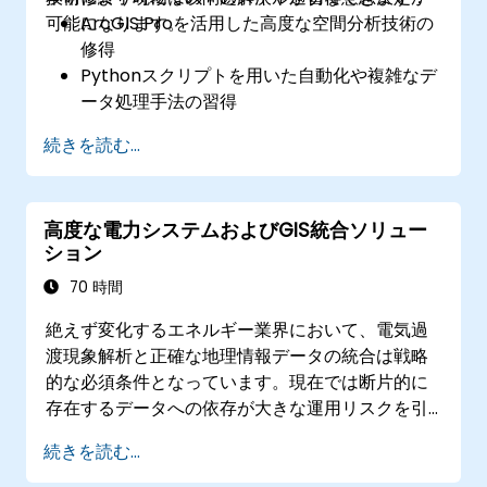
可能になります。
ArcGIS Proを活用した高度な空間分析技術の
修得
Pythonスクリプトを用いた自動化や複雑なデ
ータ処理手法の習得
現実世界の課題解決に向けた空間モデリング
続きを読む...
能力の向上
高度な地統計解析による正確なデータ解釈力
の獲得
高度な電力システムおよびGIS統合ソリュー
外部情報源との統合および3D空間データ分析
ション
技術の習得
70 時間
絶えず変化するエネルギー業界において、電気過
渡現象解析と正確な地理情報データの統合は戦略
的な必須条件となっています。現在では断片的に
存在するデータへの依存が大きな運用リスクを引
き起こしています。メルボルンで開催されるこの
続きを読む...
14日間の集中的研修プログラムは、電気工学と地
理空間管理との橋渡しを目的として設計されてい