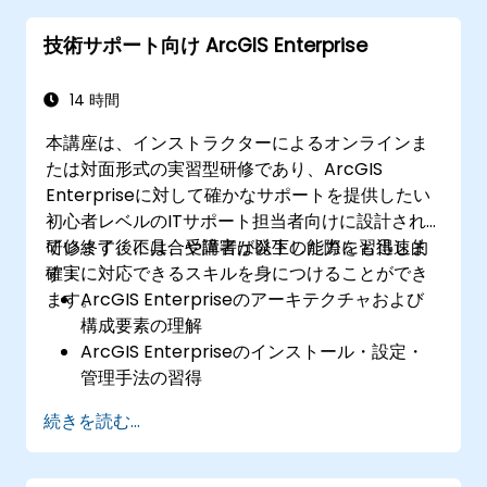
技術サポート向け ArcGIS Enterprise
14 時間
本講座は、インストラクターによるオンラインま
たは対面形式の実習型研修であり、ArcGIS
Enterpriseに対して確かなサポートを提供したい
初心者レベルのITサポート担当者向けに設計され
ています。不具合や障害が発生した際にも迅速的
研修終了後には、受講者は以下の能力を習得しま
確実に対応できるスキルを身につけることができ
す：
ます。
ArcGIS Enterpriseのアーキテクチャおよび
構成要素の理解
ArcGIS Enterpriseのインストール・設定・
管理手法の習得
一般的な問題のトラブルシューティングや解
続きを読む...
決策を扱うスキルの獲得
ArcGIS Enterprise環境の監視および維持管
理に必要なノウハウの習得