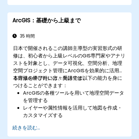
適切に分析できる
ArcGIS：基礎から上級まで
35 時間
日本で開催されるこの講師主導型の実習形式の研
修は、初心者から上級レベルのGIS専門家やアナリ
ストを対象とし、データ可視化、空間分析、地理
空間プロジェクト管理にArcGISを効果的に活用す
る方法を学びたい方々向けです。
本研修の終了時には、受講生は以下の能力を身に
つけることができます：
ArcGISの各種ツールを用いて地理空間データ
を管理する
レイヤーや属性情報を活用して地図を作成・
カスタマイズする
高度な空間分析および地理処理作業を行う
続きを読む...
ModelBuilderやPythonを用いて作業フロー
を自動化する