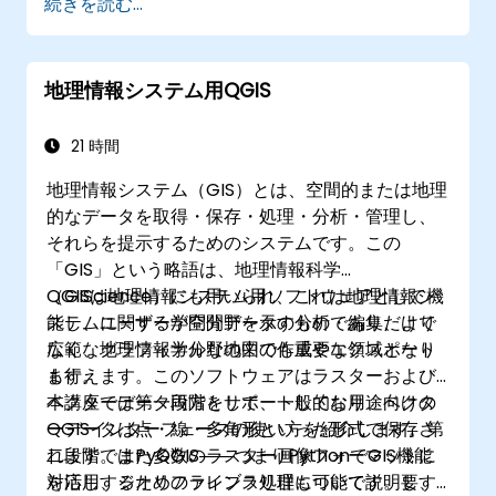
続きを読む...
GeopandasやArcpy、PyQGISといったライ
ブラリを用いてベクターデータを操作・解析
できます。
地理情報システム用QGIS
ArcGISおよびQGIS内でPythonスクリプトを
使用し、地理空間処理工程や作業フローを自
動化できます。
21 時間
作業効率化のため、ArcGISおよびQGIS向け
地理情報システム（GIS）とは、空間的または地理
にカスタムなPythonベースの地図情報処理ツ
的なデータを取得・保存・処理・分析・管理し、
ールを開発できます。
それらを提示するためのシステムです。この
「GIS」という略語は、地理情報科学
（GIScience）にも用いられ、これは地理情報シ
QGISは地理情報システム用ソフトウェアとして機
ステムに関する学問分野を示すものであり、より
能し、ユーザーが空間データの分析・編集だけで
広範な地理情報学分野の中でも重要な領域となり
なく、グラフィカルな地図の作成やエクスポート
ます。
も行えます。このソフトウェアはラスターおよび
ベクターデータ両方をサポートしており、ベクタ
本講座では第一段階として、一般的な用途向けの
ーデータは点・線・多角形といった形式で保存さ
QGISインターフェースの使い方を紹介します。第
れます。また多数のラスター画像フォーマットに
二段階ではPyQGIS――つまりPythonでGIS機能
対応し、ジオリファレンス処理も可能です。要す
を活用するためのライブラリ群について説明し、