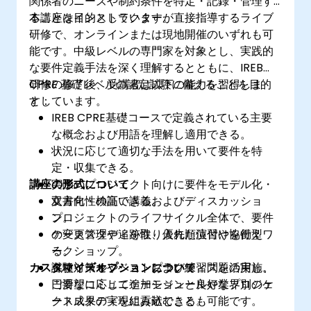
関係者のニーズや制約条件を特定・記録・管理す
ることを目的としています。
本講座はインストラクターが直接指導するライブ
研修で、オンラインまたは現地開催のいずれも可
能です。中級レベルの専門家を対象とし、実践的
な要件定義手法を深く理解するとともに、IREB
CPRE 基礎レベルの認定試験に備えることを目的
研修の修了後、受講者は以下の能力を習得しま
としています。
す：
IREB CPRE基礎コースで定義されている主要
な概念および用語を理解し適用できる。
状況に応じて適切な手法を用いて要件を特
定・収集できる。
講座の形式について
実際のプロジェクト向けに要件をモデル化・
文書化・検証できる。
双方向性の高い講義およびディスカッショ
プロジェクトのライフサイクル全体で、要件
ン。
の変更管理や追跡性、優先順位付けを行え
ケーススタディを取り入れた演習や協働型ワ
る。
ークショップ。
カスタマイズオプションについて
各種ツールやベストプラクティスを活用し、
試験対策セッションおよび練習問題の実施。
円滑なコミュニケーションと良好なプロジェ
ご要望に応じて追加モジュールや業界別のケ
クト成果の実現に貢献できる。
ーススタディを組み込むことも可能です。