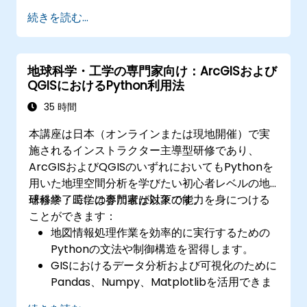
IREB CPRE 基礎レベルの認定試験を受験・合
続きを読む...
格するための十分な準備が整う。
地球科学・工学の専門家向け：ArcGISおよび
QGISにおけるPython利用法
35 時間
本講座は日本（オンラインまたは現地開催）で実
施されるインストラクター主導型研修であり、
ArcGISおよびQGISのいずれにおいてもPythonを
用いた地理空間分析を学びたい初心者レベルの地
球科学・工学の専門家が対象です。
研修終了時には参加者は以下の能力を身につける
ことができます：
地図情報処理作業を効率的に実行するための
Pythonの文法や制御構造を習得します。
GISにおけるデータ分析および可視化のために
Pandas、Numpy、Matplotlibを活用できま
す。