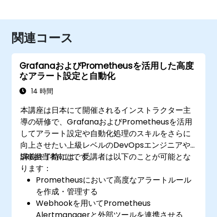
関連コース
GrafanaおよびPrometheusを活用した高度
なアラート設定と自動化
14 時間
本講座は日本にて開催されるインストラクター主
導の研修で、GrafanaおよびPrometheusを活用
してアラート設定や自動化処理のスキルをさらに
向上させたい上級レベルのDevOpsエンジニアや
SRE担当者向けです。
講義終了時には、受講者は以下のことが可能とな
ります：
Prometheusにおいて高度なアラートルール
を作成・管理する
Webhookを用いてPrometheus
Alertmanagerと外部ツールを連携させる