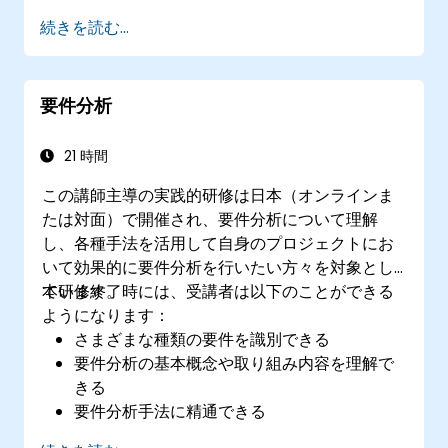
るに、QGISによりユーザーはWindows、Mac、
さらに独自のPythonプラグイン作成にも役立てら
続きを読む...
Linux、BSD上で地理空間情報を作成・編集・可視
れるような内容も含んでいます。
化・分析・公開できるのです。
要件分析
21 時間
この講師主導の実践的研修は日本（オンラインま
たは対面）で開催され、要件分析について理解
し、各種手法を活用して自身のプロジェクトにお
いて効果的に要件分析を行いたい方々を対象とし
ています。
本研修終了時には、受講者は以下のことができる
ようになります：
さまざまな種類の要件を識別できる
要件分析の基本概念や取り組み内容を理解で
きる
要件分析手法に精通できる
様々な要件分析技術を活用して効果を最大化