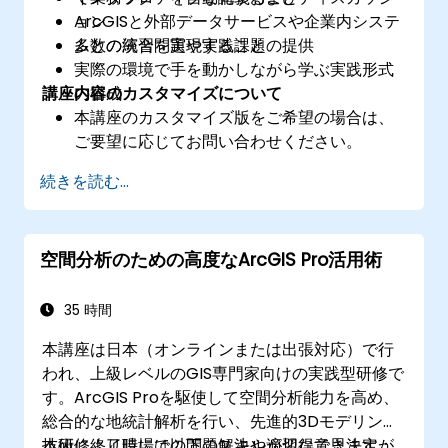
ArcGISと外部データサービスや企業内システ
ョン
ムとの統合を実現すること
多数の演習問題や実践課題の提供
実際の環境で手を動かしながら学ぶ実践形式
講座内容のカスタマイズについて
の構成
本講座のカスタマイズ版をご希望の場合は、
ご要望に応じてお問い合わせください。
続きを読む...
空間分析のための高度なArcGIS Pro活用術
35 時間
本講座は日本（オンラインまたは出張対応）で行
われ、上級レベルのGIS専門家向けの実践型研修で
す。ArcGIS Proを駆使して空間分析能力を高め、
総合的な地統計解析を行い、先進的3Dモデリング
技術により現場での問題解決や適切な意思決定が
本研修終了時には以下のスキルが習得できます：