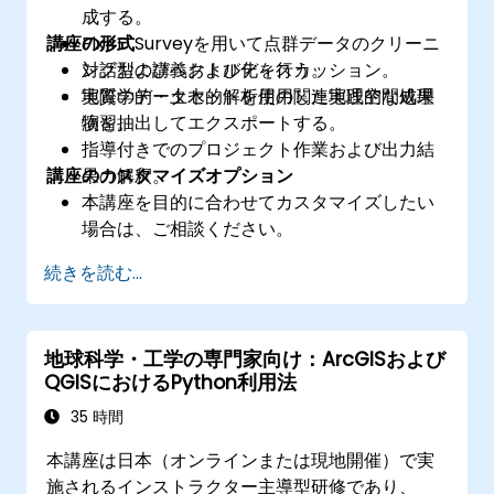
成する。
講座の形式
Pix4D Surveyを用いて点群データのクリーニ
ングおよびベクトル化を行う。
対話型の講義およびディスカッション。
地質学的・土木的解析用の関連地理空間成果
実際のデータセットを使用した実践的な処理
物を抽出してエクスポートする。
演習。
指導付きでのプロジェクト作業および出力結
講座のカスタマイズオプション
果の解釈。
本講座を目的に合わせてカスタマイズしたい
場合は、ご相談ください。
続きを読む...
地球科学・工学の専門家向け：ArcGISおよび
QGISにおけるPython利用法
35 時間
本講座は日本（オンラインまたは現地開催）で実
施されるインストラクター主導型研修であり、