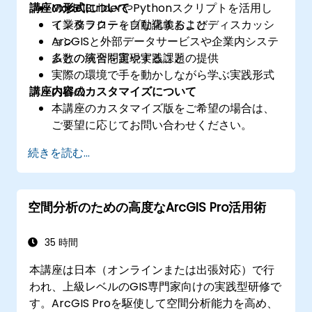
講座の形式について
ModelBuilderやPythonスクリプトを活用し
て業務フローを自動化すること
インタラクティブな講義およびディスカッシ
ArcGISと外部データサービスや企業内システ
ョン
ムとの統合を実現すること
多数の演習問題や実践課題の提供
実際の環境で手を動かしながら学ぶ実践形式
講座内容のカスタマイズについて
の構成
本講座のカスタマイズ版をご希望の場合は、
ご要望に応じてお問い合わせください。
続きを読む...
空間分析のための高度なArcGIS Pro活用術
35 時間
本講座は日本（オンラインまたは出張対応）で行
われ、上級レベルのGIS専門家向けの実践型研修で
す。ArcGIS Proを駆使して空間分析能力を高め、