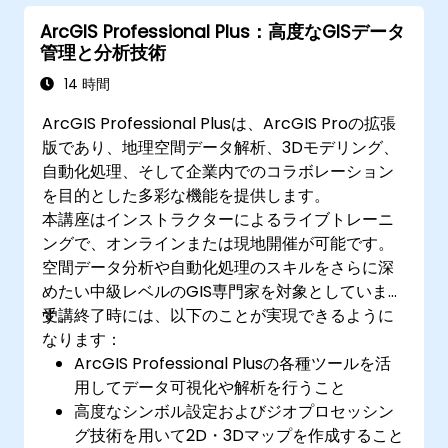
ArcGIS Professional Plus：高度なGISデータ
管理と分析技術
14 時間
ArcGIS Professional Plusは、ArcGIS Proの拡張
版であり、地理空間データ解析、3Dモデリング、
自動化処理、そして企業内でのコラボレーション
を目的とした多彩な機能を提供します。
本講座はインストラクターによるライブトレーニ
ングで、オンラインまたは現地開催が可能です。
空間データ分析や自動化処理のスキルをさらに深
めたい中級レベルのGIS専門家を対象としていま
す。
受講終了時には、以下のことが実現できるように
なります：
ArcGIS Professional Plusの各種ツールを活
用してデータ可視化や解析を行うこと
高度なシンボル設定およびジオプロセッシン
グ技術を用いて2D・3Dマップを作成すること