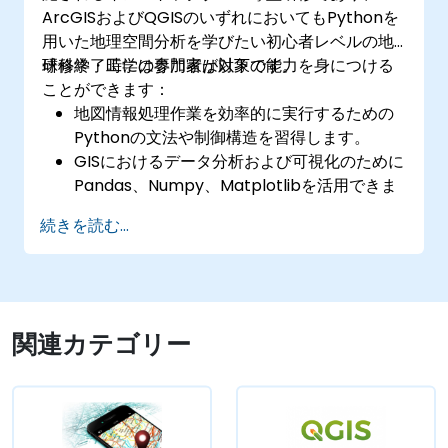
ArcGISおよびQGISのいずれにおいてもPythonを
用いた地理空間分析を学びたい初心者レベルの地
球科学・工学の専門家が対象です。
研修終了時には参加者は以下の能力を身につける
ことができます：
地図情報処理作業を効率的に実行するための
Pythonの文法や制御構造を習得します。
GISにおけるデータ分析および可視化のために
Pandas、Numpy、Matplotlibを活用できま
す。
続きを読む...
GeopandasやArcpy、PyQGISといったライ
ブラリを用いてベクターデータを操作・解析
できます。
ArcGISおよびQGIS内でPythonスクリプトを
使用し、地理空間処理工程や作業フローを自
関連カテゴリー
動化できます。
作業効率化のため、ArcGISおよびQGIS向け
にカスタムなPythonベースの地図情報処理ツ
ールを開発できます。