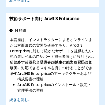
続きを読む...
ModelBuilderやPythonを用いて作業フロー
を自動化する
技術サポート向け ArcGIS Enterprise
14 時間
本講座は、インストラクターによるオンラインま
たは対面形式の実習型研修であり、ArcGIS
Enterpriseに対して確かなサポートを提供したい
初心者レベルのITサポート担当者向けに設計され
ています。不具合や障害が発生した際にも迅速的
研修終了後には、受講者は以下の能力を習得しま
確実に対応できるスキルを身につけることができ
す：
ます。
ArcGIS Enterpriseのアーキテクチャおよび
構成要素の理解
ArcGIS Enterpriseのインストール・設定・
管理手法の習得
一般的な問題のトラブルシューティングや解
続きを読む...
決策を扱うスキルの獲得