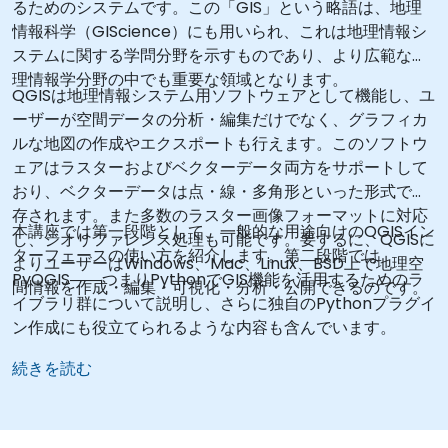
るためのシステムです。この「GIS」という略語は、地理
情報科学（GIScience）にも用いられ、これは地理情報シ
ステムに関する学問分野を示すものであり、より広範な地
理情報学分野の中でも重要な領域となります。
QGISは地理情報システム用ソフトウェアとして機能し、ユ
ーザーが空間データの分析・編集だけでなく、グラフィカ
ルな地図の作成やエクスポートも行えます。このソフトウ
ェアはラスターおよびベクターデータ両方をサポートして
おり、ベクターデータは点・線・多角形といった形式で保
存されます。また多数のラスター画像フォーマットに対応
本講座では第一段階として、一般的な用途向けのQGISイン
し、ジオリファレンス処理も可能です。要するに、QGISに
ターフェースの使い方を紹介します。第二段階では
よりユーザーはWindows、Mac、Linux、BSD上で地理空
PyQGIS――つまりPythonでGIS機能を活用するためのラ
間情報を作成・編集・可視化・分析・公開できるのです。
イブラリ群について説明し、さらに独自のPythonプラグイ
ン作成にも役立てられるような内容も含んでいます。
続きを読む