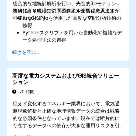
総合的な地統計解析を行い、先進的3Dモデリング
技術により現場での問題解決や適切な意思決定が
本研修終了時には以下のスキルが習得できます：
可能になります。
ArcGIS Proを活用した高度な空間分析技術の
修得
Pythonスクリプトを用いた自動化や複雑なデ
ータ処理手法の習得
現実世界の課題解決に向けた空間モデリング
続きを読む...
能力の向上
高度な地統計解析による正確なデータ解釈力
の獲得
高度な電力システムおよびGIS統合ソリュー
外部情報源との統合および3D空間データ分析
ション
技術の習得
70 時間
絶えず変化するエネルギー業界において、電気過
渡現象解析と正確な地理情報データの統合は戦略
的な必須条件となっています。現在では断片的に
存在するデータへの依存が大きな運用リスクを引
き起こしています。メルボルンで開催されるこの