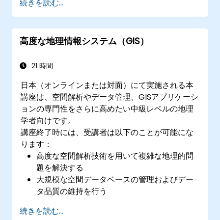
続きを読む...
14日間の集中的研修プログラムは、電気工学と地
理空間管理との橋渡しを目的として設計されてい
ます。
高度な地理情報システム（GIS）
21 時間
日本（オンラインまたは対面）にて実施される本
講座は、空間解析やデータ管理、GISアプリケーシ
ョンの専門性をさらに高めたい中級レベルの地理
学者向けです。
講座終了時には、受講者は以下のことが可能にな
ります：
高度な空間解析技術を用いて複雑な地理的問
題を解決する
大規模な空間データベースの管理およびデー
タ品質の維持を行う
さまざまな用途向けに動的でインタラクティ
続きを読む...
ブな地図や可視化表現を作成する