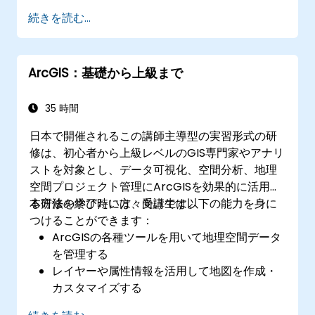
図作成が行えるようになる
続きを読む...
ArcGISでのプロジェクト向けに空間データを
適切に分析できる
ArcGIS：基礎から上級まで
35 時間
日本で開催されるこの講師主導型の実習形式の研
修は、初心者から上級レベルのGIS専門家やアナリ
ストを対象とし、データ可視化、空間分析、地理
空間プロジェクト管理にArcGISを効果的に活用す
る方法を学びたい方々向けです。
本研修の終了時には、受講生は以下の能力を身に
つけることができます：
ArcGISの各種ツールを用いて地理空間データ
を管理する
レイヤーや属性情報を活用して地図を作成・
カスタマイズする
高度な空間分析および地理処理作業を行う