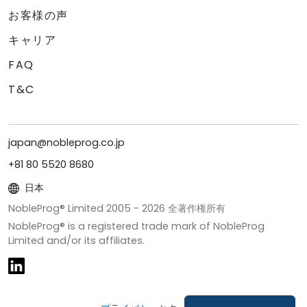
お客様の声
キャリア
FAQ
T&C
japan@nobleprog.co.jp
+81 80 5520 8680
日本
NobleProg® Limited 2005 -
2026
全著作権所有
NobleProg® is a registered trade mark of NobleProg
Limited and/or its affiliates.