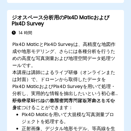
プログラミングおよび自動化手法を用いてGIS
作業フローを効率化する
ジオスペース分析用のPix4D Maticおよび
Pix4D Survey
14 時間
Pix4D MaticとPix4D Surveyは、高精度な地図作
成や地形モデリング、さらには各種分析を行うた
めの高度な写真測量および地理空間データ処理ツ
ールです。
本講座は講師によるライブ研修（オンラインまた
は対面）で、ドローンから取得したデータを
Pix4D MaticおよびPix4D Surveyを用いて処理・
分析し、実用的な情報を抽出したいという初心者
から中級レベルの地理空間専門家を対象としてい
研修終了時には、参加者の方々は以下のスキルを
ます。
身につけることができます：
Pix4D Maticを用いて大規模な写真測量プロ
ジェクトを処理する。
正射画像、デジタル地形モデル、等高線を生