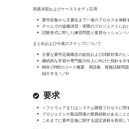
実践演習およびケーススタディ応用
要件収集から文書化まで一連のプロセスを体験する
チームでの協働演習：実際のプロジェクトにおける
試験形式に即した練習問題と復習セッション <／l
まとめおよび今後のステップについて
主要な要件定義概念の総括および試験対策のヒント
継続的な学習や専門能力向上に向けた指針を示す <
IREB CPREのコース概要、用語集、模擬試験
紹介する <／li>
要求
ソフトウェアまたはシステム開発プロセスに関
プロジェクトや製品関連の業務経験があること
これまでに要件定義に関する認定資格を取得し