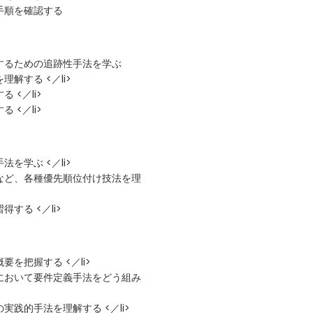
手順を確認する
するための追跡性手法を学ぶ
解する <／li>
<／li>
<／li>
を学ぶ <／li>
析など、各種優先順位付け技法を理
る <／li>
を把握する <／li>
において要件定義手法をどう組み
践的手法を理解する <／li>