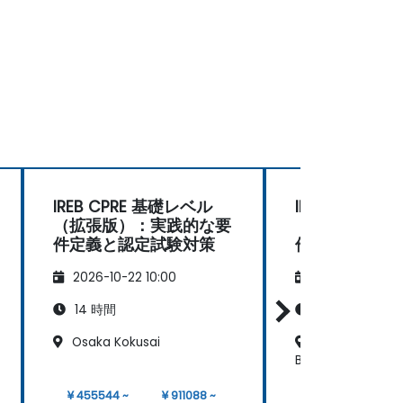
IREB CPRE 基礎レベル
IREB CPRE 
（拡張版）：実践的な要
（拡張版）：
件定義と認定試験対策
件定義と認定
2026-10-22 10:00
2026-11-05 10:
14 時間
14 時間
Osaka Kokusai
Yokohama - K
Business Center
¥ 455544 ~
¥ 911088 ~
¥ 455544 ~