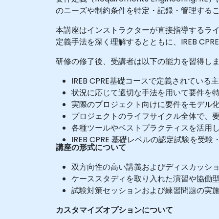
のニーズや制約条件を特定・記録・管理する
本講座はインストラクターが直接指導するラ
定義手法を深く理解するとともに、IREB CP
研修の修了後、受講者は以下の能力を習得し
IREB CPRE基礎コースで定義されて
状況に応じて適切な手法を用いて要件を
実際のプロジェクト向けに要件をモデル
プロジェクトのライフサイクル全体で、
各種ツールやベストプラクティスを活用
IREB CPRE 基礎レベルの認定試験を
講座の形式について
双方向性の高い講義およびディスカッシ
ケーススタディを取り入れた演習や協働
試験対策セッションおよび練習問題の実
カスタマイズオプションについて