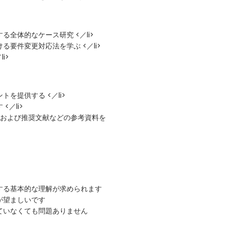
全体的なケース研究 <／li>
要件変更対応法を学ぶ <／li>
i>
を提供する <／li>
／li>
問題および推奨文献などの参考資料を
する基本的な理解が求められます
が望ましいです
ていなくても問題ありません