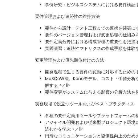
事例研究：ビジネスシステムにおける要件検証
要件管理および追跡性の維持方法
要件から設計・テスト工程までの連携を確実に
要件のバージョン管理および変更処理の仕組みを理
要件定義分野における構成管理の重要性を把握する 
実践演習：追跡性マトリクスの作成手順を体験する 
変更管理および優先順位付けの方法
開発過程で生じる要件の変動に対応するための手法
MoSCoW法、Kanoモデル、コスト・価値分
解する <／li>
要件変更がシステムに与える影響の分析方法を習得す
実務現場で役立つツールおよびベストプラクティス
各種の要件定義用ツールやプラットフォームの概要
アジャイル開発および従来型プロジェクト環境
込むかを学ぶ <／li>
円滑なコミュニケーションと協働性向上のための実