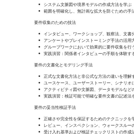
システム文脈図や境界モデルの作成方法を学ぶ
範囲を明確化し、無計画な拡大を防ぐための手
要件収集のための技法
インタビュー、ワークショップ、観察法、文書
アンケートやブレインストーミング手法の活用
グループワークにおいて効果的に要件収集を行
実践演習：関係者インタビューの手順を体験す
要件の文書化とモデリング手法
正式な文書化方法と非公式な方法の違いを理解
ユースケース、ユーザーストーリー、シナリオ
アクティビティ図や文脈図、データモデルなど
実践演習：検証可能で明確な要件文書の記述法
要件の妥当性検証手法
正確さや完全性を保証するためのテクニックを
レビュー、インスペクション、ウォークスルー
受け入れ基準および検証チェックリストの作成