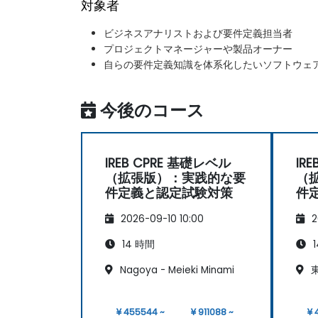
対象者
ビジネスアナリストおよび要件定義担当者
プロジェクトマネージャーや製品オーナー
自らの要件定義知識を体系化したいソフトウェ
今後のコース
IREB CPRE 基礎レベル
IR
（拡張版）：実践的な要
（
件定義と認定試験対策
件
2026-09-10 10:00
2
14 時間
1
Nagoya - Meieki Minami
東
¥ 455544 ~
¥ 911088 ~
¥ 