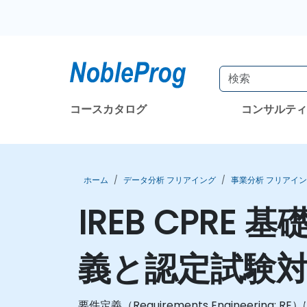
コースカタログ
コンサルテ
ホーム
データ分析 フリアイング
事業分析 フリアイ
IREB CPR
義と認定試験
要件定義（Requirements Engine