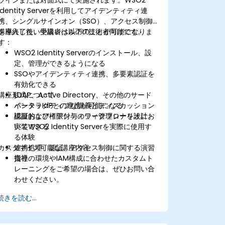
Identity Serverを利用してアイデンティティ連
携、シングルサインオン（SSO）、アクセス制御
を導入したい中級レベルのIT技術者向けです。
講座終了後、受講者は以下のことが可能になりま
す：
WSO2 Identity Serverのインストール、設
定、管理ができるようになる
SSOやアイデンティティ連携、多要素認証を
有効化できる
講座形式について
LDAP、Active Directory、その他のサード
パーティIdPとの連携が可能になる
インタラクティブな講義とディスカッション
認証および権限付与のワークフローを設計・
模擬的なアイデンティティ管理シナリオにお
実装できる
いてWSO2 Identity Serverを実際に使用す
る体験
カスタマイズ可能な講座内容
連携処理、認証、アクセス制御に関する演習
指導
貴社の環境やIAM構成に合わせたカスタムト
レーニングをご希望の場合は、ぜひお問い合
わせください。
続きを読む...