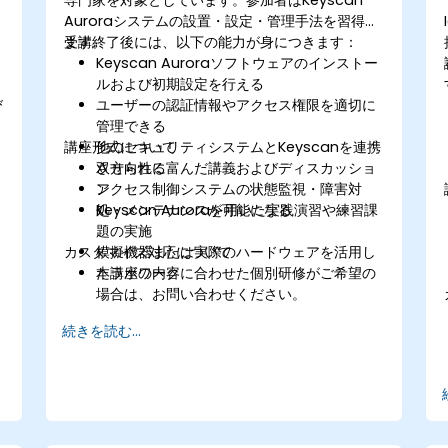
Auroraシステムの設置・設定・管理手法を習得し
ます。
受講終了後には、以下の能力が身につきます：
Keyscan Auroraソフトウェアのインストー
ルおよび初期設定を行える
び
ユーザーの認証情報やアクセス権限を適切に
管理できる
講座形式について
他のセキュリティシステムとKeyscanを連携
させられる
双方向性に富んだ講義およびディスカッショ
アクセス制御システムの状態監視・障害対
ン
処・メンテナンスが可能になる
Keyscan Auroraを用いた実践演習や練習課
題の実施
カスタマイズ対応について
模擬機器または実際のハードウェアを活用し
たラボワーク
本講座の内容に合わせた個別研修がご希望の
場合は、お問い合わせください。
続きを読む...