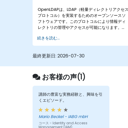
OpenLDAPは、LDAP（軽量ディレクトリアクセ
プロトコル）を実装するためのオープンソースソ
フトウェアです。このプロトコルにより情報ディ
レクトリの管理やアクセスが可能になります。
OpenLDAPは広く利用されているディレクトリサ
続きを読む...
ーバーであり、ネットワーク上のユーザー、グル
ープ、ネットワークリソースおよびその他のオブ
ジェクトに関する情報を保存・共有するために活
最終更新日:
2026-07-30
用できます。
お客様の声(1)
講師の豊富な実務経験と、興味を引
くエピソード。
Mario Beckel - IABG mbH
コース - Identity and Access
Management (IAM)