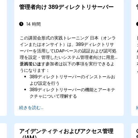
管理者向け 389ディレクトリサーバー
14 時間
この講習会形式の実践トレーニング 日本（オンラ
インまたはオンサイト）は、389ディレクトリサ
ーバーを活用してLDAPベースの認証および認可処
理を設定・管理したいシステム管理者向けに用意
されています。
受講後には、参加者は以下の事項を実行できるよ
うになります：
389ディレクトリサーバーのインストールお
よび設定を行う
389ディレクトリサーバーの機能とアーキテ
クチャについて理解する
WebコンソールやCLIを用いてディレクトリ
続きを読む...
サーバーを設定する方法を学ぶ
高可用性および負荷分散のためのレプリケー
ション設定・監視を行う
SSSDを利用してLDAP認証を効率化し、パフ
アイデンティティおよびアクセス管理
ォーマンス向上を図る
（IAM）