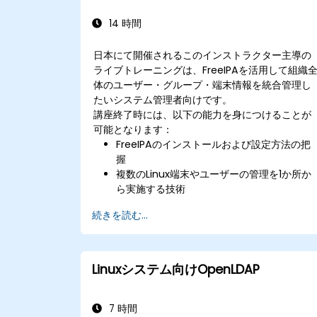
14 時間
日本にて開催されるこのインストラクター主導の
ライブトレーニングは、FreeIPAを活用して組織
体のユーザー・グループ・端末情報を統合管理し
たいシステム管理者向けです。
講座終了時には、以下の能力を身につけることが
可能となります：
FreeIPAのインストールおよび設定方法の把
握
複数のLinux端末やユーザーの管理を1か所か
ら実施する技術
CLI、Web UI、RPCインターフェースを用い
続きを読む...
た権限設定手法
全システム・サービス・アプリケーションに
おけるシングルサインオン環境の構築
Windows Active Directoryとの連携方法
Linuxシステム向けOpenLDAP
FreeIPAサーバーのバックアップ、レプリケ
ーションおよび移行手順
7 時間