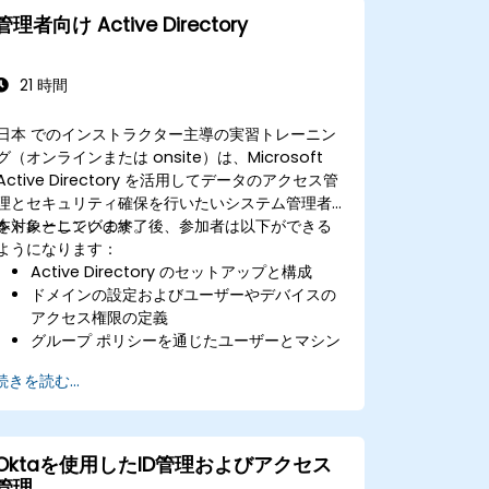
管理者向け Active Directory
21 時間
日本 でのインストラクター主導の実習トレーニン
グ（オンラインまたは onsite）は、Microsoft
Active Directory を活用してデータのアクセス管
理とセキュリティ確保を行いたいシステム管理者
を対象としています。
本トレーニングの終了後、参加者は以下ができる
ようになります：
Active Directory のセットアップと構成
ドメインの設定およびユーザーやデバイスの
アクセス権限の定義
グループ ポリシーを通じたユーザーとマシン
の管理
続きを読む...
ファイル サーバーへのアクセス制御
証明書サービスのセットアップと証明書の管
理
暗号化、証明書、認証などのサービスの実装
Oktaを使用したID管理およびアクセス
と管理
管理