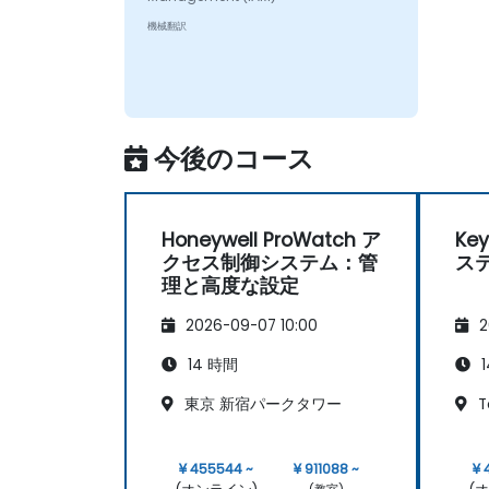
機械翻訳
今後のコース
Honeywell ProWatch ア
Ke
クセス制御システム：管
ス
理と高度な設定
2026-09-07 10:00
2
14 時間
1
東京 新宿パークタワー
T
¥ 455544 ~
¥ 911088 ~
¥ 