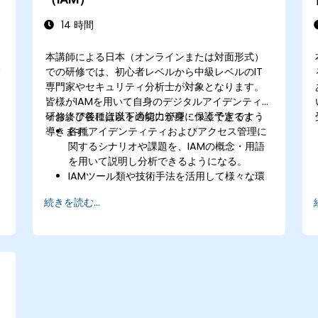
389ディレクトリサーバーとMicrosoft
Active Directoryとの連携設定を行う
14 時間
本講師による日本（オンラインまたは対面形式）
全
での研修では、初心者レベルから中級レベルのIT
専門家やセキュリティ分析士が対象となります。
皆様がIAMを用いて自身のデジタルアイデンティテ
ィおよび各種資産を適切に管理・保護できるよう
研修終了後には以下の能力が身につく予定です：
導きます。
各種アイデンティティおよびアクセス管理に
関するシナリオや課題を、IAMの概念・用語
を用いて説明し分析できるようになる。
IAMツール類や技術手法を活用して様々な環
境下におけるアイデンティティおよびアクセ
続きを読む...
ス制御ソリューションの導入・管理が可能と
なる。
異種システム間での相互運用性向上に向け、
各種IAM標準仕様や通信プロトコルを適切に
適用できるようになる。
IAMのベストプラクティスおよびフレームワ
ークに基づきアイデンティティ管理方針や制
御手順の設計・評価が行えるようになる。