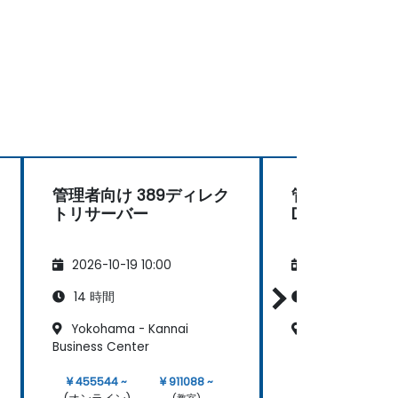
管理者向け 389ディレク
管理者向け Act
トリサーバー
Directory
2026-10-19 10:00
2026-11-02 10:
14 時間
21 時間
Yokohama - Kannai
Nagoya - Meie
Business Center
¥ 455544 ~
¥ 911088 ~
¥ 683316 ~