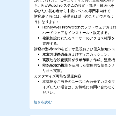
ち、ProWatchシステムの設定・管理・最適化を
学びたい初心者から中級レベルの専門家向けで
す。
講座終了時には、受講者は以下のことができるよ
うになります：
Honeywell ProWatchのソフトウェアおよ
ハードウェアをインストール・設定する。
複数施設にわたるユーザーのアクセス権限を
管理する。
講座の形式
ProWatchをビデオ監視および侵入検知シス
テムと連携させる。
双方向型の講義およびディスカッション。
高度なモニタリング、レポート作成、監査機
実践的な設定演習やラボ作業。
能を活用する。
ProWatch機能を活用した実用的な統合シナ
リオの実演。
カスタマイズ可能な講座内容
本講座をご自身のニーズに合わせてカスタマ
イズしたい場合は、お気軽にお問い合わせく
ださい。
続きを読む...