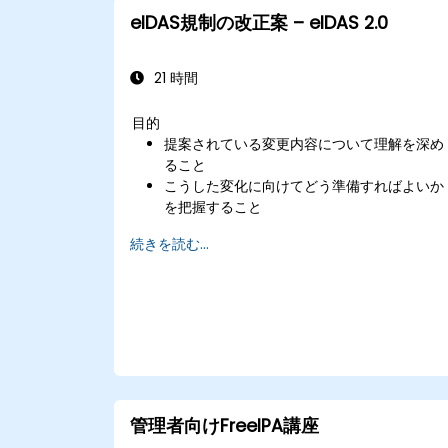
eIDAS規制の改正案 – eIDAS 2.0
21 時間
目的
提案されている変更内容について理解を深め
ること
こうした変化に向けてどう準備すればよいか
を把握すること
続きを読む...
管理者向けFreeIPA講座