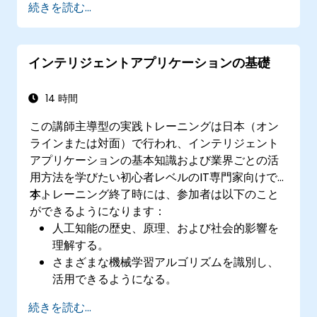
続きを読む...
用できる
言語理解に適した高度な自然言語処理システ
ムを開発できる
インテリジェントアプリケーションの基礎
画像や動画分析にコンピュータビジョン技術
を活用できる
AIシステムの開発・導入における倫理的課題
14 時間
に対処できる
この講師主導型の実践トレーニングは日本（オン
ラインまたは対面）で行われ、インテリジェント
アプリケーションの基本知識および業界ごとの活
用方法を学びたい初心者レベルのIT専門家向けで
す。
本トレーニング終了時には、参加者は以下のこと
ができるようになります：
人工知能の歴史、原理、および社会的影響を
理解する。
さまざまな機械学習アルゴリズムを識別し、
活用できるようになる。
AIアプリケーション向けにデータを効果的に
続きを読む...
管理・分析できるようになる。