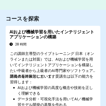
コースを探索
AIおよび機械学習を用いたインテリジェント
アプリケーションの構築
28 時間
この講師主導型のライブトレーニング 日本（オン
ラインまたは対面）では、AIおよび機械学習を用
いてインテリジェントアプリケーションを構築し
たい中級者から上級者のAI専門家やソフトウェア
開発者を対象としています。
講義の最終段階において、受講生は以下の能力を
習得します：
AIおよび機械学習の高度な概念や技術を正し
く理解できる
データ分析・可視化手法を用いてAI／機械学
習モデル開発の基盤を作れる