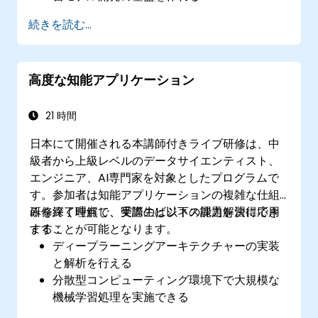
効率的な方法でAI／機械学習モデルを構築・
続きを読む...
訓練・導入できる
​現実の課題解決に役立つインテリジェントア
プリケーションが作れるようになる
高度な知能アプリケーション
各業界におけるAI導入が引き起こす倫理的側
面を適切に評価できる
21 時間
日本にて開催される本講師付きライブ研修は、中
級者から上級レベルのデータサイエンティスト、
エンジニア、AI専門家を対象としたプログラムで
す。参加者は知能アプリケーションの複雑な仕組
みを深く理解し、実際のビジネス課題解決に応用
研修終了時点で、受講生は以下の能力を習得でき
することが可能となります。
ます：
ディープラーニングアーキテクチャーの実装
と解析を行える
分散型コンピューティング環境下で大規模な
機械学習処理を実施できる
意思決定のための強化学習モデルを設計・運