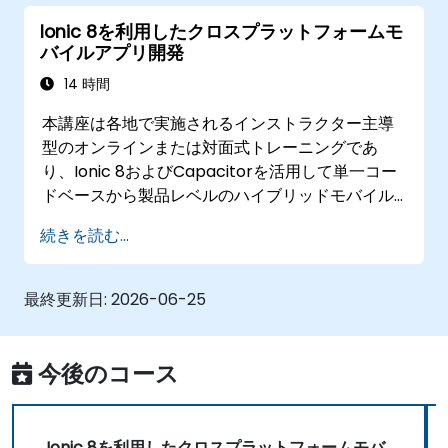
Ionic 8を利用したクロスプラットフォームモ
バイルアプリ開発
14 時間
本講座は各地で実施されるインストラクター主導
型のオンラインまたは対面式トレーニングであ
り、Ionic 8およびCapacitorを活用して単一コー
ドベースから製品レベルのハイブリッドモバイル
アプリやプログレッシブウェブアプリを構築した
続きを読む...
い経験豊富なフロントエンド開発者向けに用意さ
れています。
最終更新日:
2026-06-25
今後のコース
Ionic 8を利用したクロスプラットフォームモバ