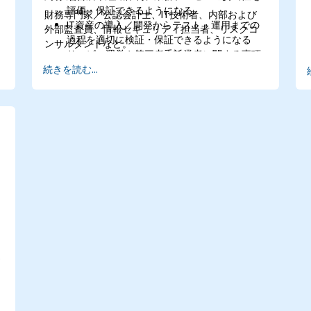
評価・保証できるようになる
財務専門家／公認会計士、IT技術者、内部および
IT資産の導入／開発からテスト・運用までの
外部監査員、情報セキュリティ担当者、リスクコ
過程を適切に検証・保証できるようになる
ンサルタントなど。
サービス運営や第三者委託業者に関する事項
も含めてIT運用全般を的確に評価できるよう
続きを読む...
になる
組織内におけるセキュリティ方針や基準、規
程・管理手法が情報資産の機密性・完全性・
可用性を適切に守るよう検証・保証できるよ
うになる