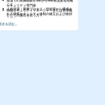
現場での実務経験が3年から5年程度ある情報
こと
セキュリティ専門家
人的資源・業務プロセス・技術面から構成さ
情報セキュリティマネージャーまたは管理職
れる情報セキュリティ体制の確立および維持
としての責任を担う方々
を行うこと
CISO、CIO、CSO、プライバシー保護担当
外部協力企業やサプライヤーとの契約および
続きを読む...
者、リスク管理者、セキュリティ監査員やコ
業務内容に情報セキュリティ要件を組み込む
ンプライアンススタッフ、事業継続・災害復
こと
旧担当者、各種保証機能に携わる経営層およ
ビジネスへの影響最小化を目指し、情報セキ
び管理職など情報セキュリティ管理に関する
ュリティインシデントの検知・調査・対応・
深い理解を求める全ての方々
復旧体制を計画・構築・管理すること