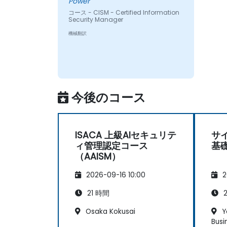
Power
コース - CISM - Certified Information
Security Manager
機械翻訳
今後のコース
ISACA 上級AIセキュリテ
サ
ィ管理認定コース
基
（AAISM）
2026-09-16 10:00
2
21 時間
2
Osaka Kokusai
Y
Busi