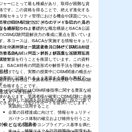
ジャーにとって最も権威があり、取得が困難な資
格です。この資格を得ることで、絶えず進化する
情報セキュリティ管理における機会や課題につい
て学び続けることができるエリート集団の一員と
当社のCISM研修では、4つのドメインにわたる内
なる道が開かれます。
容を網羅しつつ、基礎的な概念構築とISACA公認
のCISM試験問題解決力の養成に重点を置いていま
す。本コースは、ISACAが実施する情報セキュリ
ティマネージャー認定資格（CISM®）試験に向け
当社の講師陣は、受講者全員に対してISACAが提
た徹底的なトレーニングおよび高度な試験対策講
供するQA＆E（問題・解答・解説集）を活用した
座です。
試験対策を行うことを推奨しています。この資料
は、ISACA特有の問題形式や解答手法を理解させ
目標：
るだけでなく、実際の授業中にCISM関連の概念が
効率的に記憶されるよう支援する優れた教材で
最終的な目標は、受講者様が初回受験でCISM試験
す。
に合格することです。
すべての講師にはCISM研修指導に関する豊富な経
達成すべき目的：
験があります。受講者様が確実にCISM試験に合格
習得した知識を自社組織の発展に役立つ形で
できるよう、万全のサポートを提供いたします。
実践的に活用すること
企業の目標達成に向けて、情報セキュリティ
ガバナンス体制の確立および維持を行うこと
対象となる受講者：
ビジネス要件やコンプライアンス基準を満た
すべく、情報リスクを許容範囲内へ管理する