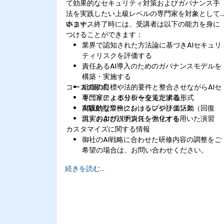
て効果的なセキュリティ対策およびガバナンス手
法を実践したい上級レベルの専門家を対象として
います。
本コース終了時には、受講者は以下の能力を身に
つけることができます：
業界で認知された方法論に基づきAIセキュリ
ティリスクを評価する
責任あるAI導入のためのガバナンスモデルを
構築・実施する
コースの形式
組織の目標や法的要件と整合させながらAIセ
キュリティポリシーを策定する
専門家による分析を交えた講義形式
AI駆動型業務におけるレジリエンス（回復
実践的なワークショップや評価活動
力）および説明責任を強化する
現実のAIガバナンスシナリオを用いた演習
カスタマイズに関する情報
御社のAI戦略に合わせた研修内容の調整をご
希望の場合は、お問い合わせください。
続きを読む...