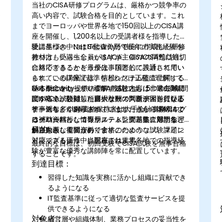
当社のCISA研修プログラムは、厳格かつ競争率の
高い内容で、試験合格を目的としています。これ
までヨーロッパや世界各地で150回以上のCISA講
座を開催し、1,200名以上の受講者様を指導した経
験に基づき、Net Securityが独自に作成した研修
受講生様の中にはIT監査分野で長年の実務経験を
教材は、受講生全員がISACA主催のCISA®試験に
持つ方もいらっしゃいますが、CISAの問題に適切
合格できることを最優先事項として設計されてい
に対応できるかどうかは、国際的に共通して用い
ます。この講座では、情報システム監査に関する
られているIT保証基準をどれだけ正確に理解して
基本概念をしっかり理解するとともに、過去3年間
いるかにかかっています。試験内容は非常に難易
Net Security提供のCISA教材には、5つの領域に
にISACAが公開した膨大な数の問題演習を行いま
度が高く、類似した選択肢間で判断が困難になる
関する全試験対策項目やケーススタディ、質疑応
す。近年、CISA資格保持者は大手会計事務所やグ
ケースも多くあります。こうした点からISACAで
答事例などが網羅されています。さらに講師によ
ローバル銀行、コンサルティング・監査部門など
はグローバルな情報システム監査基準に対する理
る補助資料として専用ノート、問題集、用語集、
目的：
から大きな需要があります。
解力を厳しく問うのです。このような試験課題に
解説動画、復習資料、合格のためのコツ、マイン
対応できるよう、当講座では世界各地での指導経
ドマップも研修中に配布されます。
最終的な目標は、初回受験でCISA試験を無事合格
験が豊富な優秀な講師陣を常に配置しています。
することです。
到達目標：
習得した知識を実務に活かし組織に貢献でき
るようになる
IT監査基準に従って適切な監査サービスを提
供できるようになる
対象者：
経営層や組織体制、業務プロセスの妥当性を