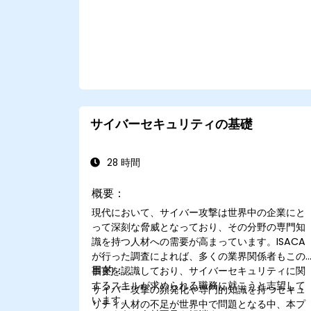
サイバーセキュリティの基礎
28 時間
概要：
現代において、サイバー攻撃は世界中の企業にと
って深刻な脅威となっており、その分野の専門知
識を持つ人材への需要が高まっています。ISACA
が行った調査によれば、多くの業界関係者もこの
目的：
事実を認識しており、サイバーセキュリティに関
するスキルが求められる職務に就こうと志望して
サイバー攻撃の頻発化や専門的知識を持つセキュ
います。
リティ人材の不足が世界中で問題となる中、本プ