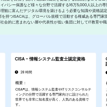
イバシー保護など様々な分野で活躍する16万5,000人以上の
倫理観に富んだデジタル環境を築けるよう必要な知識や資格認
支部を持つISACAは、グローバル規模で活動する権威ある専門
じて、社会的に恵まれない層や代表性が低い集団に対してIT教育
CISA - 情報システム監査士認定資格
28 時間
概要：
CISA®は、情報システム監査やITリスクコンサルテ
ィングの分野で活躍する専門家向けに設けられた
世界でも非常に知名度が高く、人気のある資格で
す。