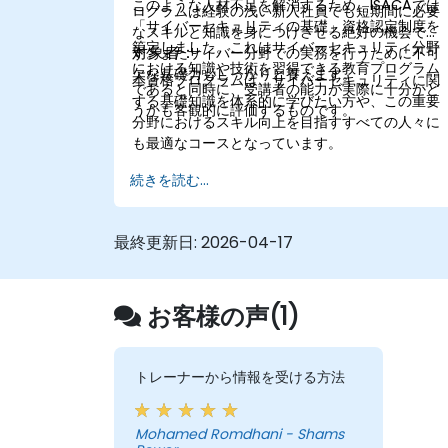
このような人材不足を解消するため、ISACAでは
ログラムは経験の浅い新入社員でも短期間に必要
「サイバーセキュリティの基礎」資格認定制度を
なスキルと知識を身につけさせる絶好の機会で
策定しました。これはサイバーセキュリティ分野
対象者：
す。またサイバー分野での実務を行うために不可
における知識や技術を習得できる教育プログラム
欠な基礎力もしっかりと養えます。
本資格プログラムは、サイバーセキュリティに関
であると同時に、受講者の能力が実際に十分かど
する基礎知識を体系的に学びたい方や、この重要
うかも客観的に評価するものです。
分野におけるスキル向上を目指すすべての人々に
も最適なコースとなっています。
続きを読む...
最終更新日:
2026-04-17
お客様の声(1)
トレーナーから情報を受ける方法
Mohamed Romdhani - Shams