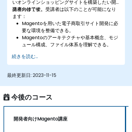
いオンラインショッピングサイトを構築したい開
発者向けです。
講座の修了後、受講者は以下のことが可能になり
ます：
Magentoを用いた電子商取引サイト開発に必
要な環境を整備できる。
Magentoのアーキテクチャや基本概念、モジ
ュール構成、ファイル体系を理解できる。
Magentoの各コンポーネントやモジュールを
続きを読む...
カスタマイズし、機能的で堅牢なオンライン
ストアを開発できる。
セキュリティ強化策を実施して脆弱性やサイ
最終更新日:
2023-11-15
バー攻撃のリスクを低減できる。
今後のコース
開発者向けMagento講座