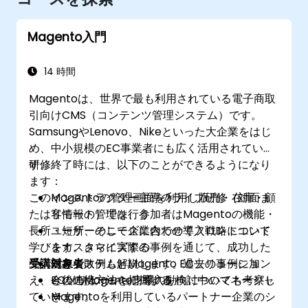
Magento入門
14 時間
Magentoは、世界で最も利用されている電子商取
引向けCMS（コンテンツ管理システム）です。
SamsungやLenovo、Nikeといった大企業をはじ
め、中小規模のEC事業者にも広く活用されていま
す。
研修終了時には、以下のことができるようになり
ます：
このインストラクター主導のライブ研修（対面ま
Magentoの管理画面を利用し販売・在庫・顧
たはリモート）では、参加者はMagentoの機能・
客情報の管理を行う
長所・短所、そして企業内での導入戦略について
ユーザーのニーズに合わせてフロントエンド
学びます。さらに実際の事例を通じて、成功した
をカスタマイズする
導入例と失敗例も解説します。過去の事例に加
受講対象者
既存システムとMagento ECソリューション
え、今後のMagento市場の動向についても考察し
との連携方法を把握する
ECソリューション導入を検討中のマネージャ
ていきます。
Magentoを利用しているパートナー企業のシ
ー