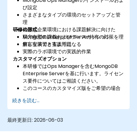
MongoDB Ops Managerのインストールおよ
び設定
さまざまなタイプの環境のセットアップと管
理
研修の形式
複雑な企業環境における課題解決に向けた
MongoDB Enterprise Server特有の対策を理
双方向型の講義およびディスカッション
解し実装できるようになる
豊富な演習と実践問題
実際のラボ環境での実践的作業
カスタマイズオプション
本研修ではOps Managerを含むMongoDB
Enterprise Serverを基に行います。ライセン
ス要件についてはご相談ください。
このコースのカスタマイズ版をご希望の場合
は、お問い合わせいただければ手配いたしま
続きを読む...
す。
最終更新日:
2026-06-03