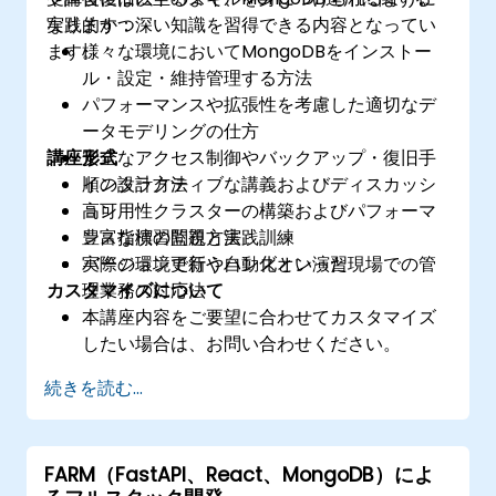
実践的かつ深い知識を習得できる内容となってい
なります：
ます。
様々な環境においてMongoDBをインストー
ル・設定・維持管理する方法
パフォーマンスや拡張性を考慮した適切なデ
ータモデリングの仕方
講座形式
安全なアクセス制御やバックアップ・復旧手
順の設計方法
インタラクティブな講義およびディスカッシ
高可用性クラスターの構築およびパフォーマ
ョン
ンス指標の監視方法
豊富な演習問題と実践訓練
バージョン更新や自動化といった現場での管
実際の環境で行うハンズオン演習
カスタマイズについて
理業務の対応法
本講座内容をご要望に合わせてカスタマイズ
したい場合は、お問い合わせください。
続きを読む...
FARM（FastAPI、React、MongoDB）によ