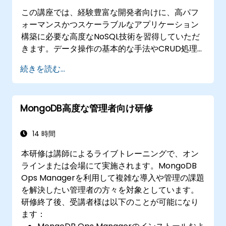
この講座では、経験豊富な開発者向けに、高パフ
ォーマンスかつスケーラブルなアプリケーション
構築に必要な高度なNoSQL技術を習得していただ
きます。データ操作の基本的な手法やCRUD処理
の最適化方法、インデックスの仕組みおよび集計
続きを読む...
パイプラインについて解説します。また、レプリ
ケーションやシャーディングの実践的な運用法、
パフォーマンス評価手法、そして企業環境におけ
MongoDB高度な管理者向け研修
るセキュリティ対策にも深く踏み込みます。本講
座を通じて、自動バックアップ機能や継続的監視
体制を備えた安定したMongoDBクラスターの構
14 時間
築が可能となり、実運用レベルでの導入に役立ち
本研修は講師によるライブトレーニングで、オン
ます。
ラインまたは会場にて実施されます。MongoDB
Ops Managerを利用して複雑な導入や管理の課題
を解決したい管理者の方々を対象としています。
研修終了後、受講者様は以下のことが可能になり
ます：