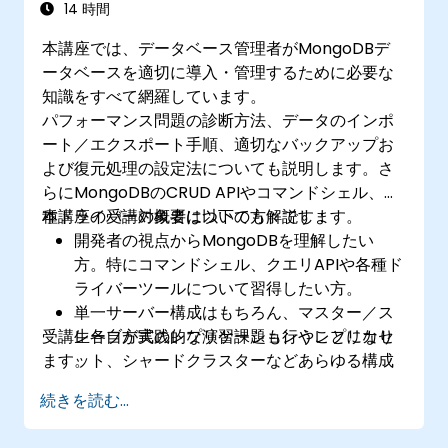
14 時間
本講座では、データベース管理者がMongoDBデ
ータベースを適切に導入・管理するために必要な
知識をすべて網羅しています。
パフォーマンス問題の診断方法、データのインポ
ート／エクスポート手順、適切なバックアップお
よび復元処理の設定法についても説明します。さ
らにMongoDBのCRUD APIやコマンドシェル、各
種ドライバーの概要についても解説します。
本講座の受講対象者は以下の方々です：
開発者の視点からMongoDBを理解したい
方。特にコマンドシェル、クエリAPIや各種ド
ライバーツールについて習得したい方。
単一サーバー構成はもちろん、マスター／ス
受講生各自が実践的な演習課題も行うことになり
レーブ方式のレプリケーションやレプリカセ
ます。
ット、シャードクラスターなどあらゆる構成
でMongoDBを導入したい方。
続きを読む...
アプリケーションを適切に評価し、最適なハ
ードウェアを選定したい方。