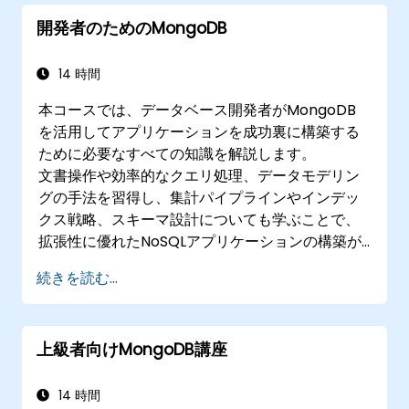
MongoDBインスタンスの監視方法や、Munin
開発者のためのMongoDB
やNagiosといった標準的な監視ソフトウェア
との連携法について知りたい方。
バックアップ計画を策定し、大容量データの
14 時間
インポート／エクスポートも適切に管理した
本コースでは、データベース開発者がMongoDB
い方。
を活用してアプリケーションを成功裏に構築する
開発者が遭遇しやすい問題点や障害発生時の
ために必要なすべての知識を解説します。
対処法を習得したい方。
文書操作や効率的なクエリ処理、データモデリン
グの手法を習得し、集計パイプラインやインデッ
クス戦略、スキーマ設計についても学ぶことで、
拡張性に優れたNoSQLアプリケーションの構築が
可能になります。
続きを読む...
上級者向けMongoDB講座
14 時間