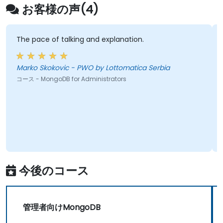
お客様の声(4)
The pace of talking and explanation.
Marko Skokovic - PWO by Lottomatica Serbia
コース - MongoDB for Administrators
今後のコース
管理者向けMongoDB