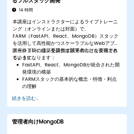
るフルスタック開発
14 時間
本講座はインストラクターによるライブトレーニ
ング（オンラインまたは対面）で、
FARM（FastAPI、React、MongoDB）スタック
を活用して高性能かつスケーラブルなWebアプリ
ケーションの構築を目指す開発者向けに企画され
講座終了時には、受講生は以下のことを実現でき
ています。
るようになります：
FastAPI、React、MongoDBが統合された開
発環境の構築
FARMスタックの基本的な概念・特徴・利点
の理解
FastAPIを利用したREST APIの作成方法
続きを読む...
Reactを用いたインタラクティブなアプリケ
ーションの設計方法
FARMスタックを使用してフロントエンド・
管理者向けMongoDB
バックエンド両方のアプリケーションの開
発・テスト・デプロイを行うこと