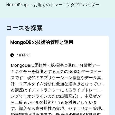
NobleProg ― お近くのトレーニングプロバイダー
コースを探索
MongoDBの技術的管理と運用
48 時間
MongoDBは柔軟性・拡張性に優れ、分散型アー
キテクチャを特徴とする人気のNoSQLデータベー
スです。現代のアプリケーション基盤やデータ集
計、リアルタイム分析に最適な選択肢となってい
ます。
本講座はインストラクターによるライブトレーニ
ングで（オンラインまたは出張形式）、中級者か
ら上級者レベルの技術担当者を対象としていま
す。導入から高可用性の実現、セキュリティ管理
や障害復旧に至るまで、MongoDB運用に関する
受講後には以下のスキルを身につけられるように