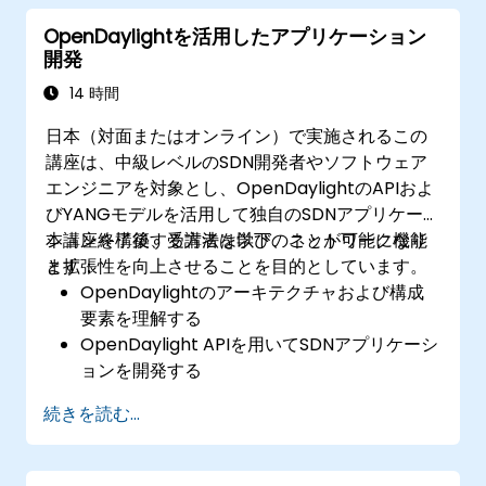
長期的に安定した運用を実現するために
OpenDaylightを活用したアプリケーション
OpenDaylight環境を監視・維持する
開発
増大するネットワーク要件に対応できるよう
OpenDaylight導入規模を拡張する
14 時間
日本（対面またはオンライン）で実施されるこの
講座は、中級レベルのSDN開発者やソフトウェア
エンジニアを対象とし、OpenDaylightのAPIおよ
びYANGモデルを活用して独自のSDNアプリケー
ションを構築する方法を学び、ネットワーク機能
本講座終了後、受講者は以下のことが可能になり
と拡張性を向上させることを目的としています。
ます：
OpenDaylightのアーキテクチャおよび構成
要素を理解する
OpenDaylight APIを用いてSDNアプリケーシ
ョンを開発する
ネットワークのカスタマイズ用にYANGモデ
続きを読む...
ルを作成・管理する
OpenDaylight環境において独自アプリケー
ションをデプロイ、テスト、デバッグする