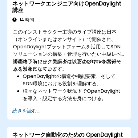
ネットワークエンジニア向けOpenDaylight
外部システムやネットワーク機器と
講座
OpenDaylightを連携させる
14 時間
このインストラクター主導のライブ講座は日本
（オンラインまたはオンサイト）で開催され、
OpenDaylightプラットフォームを活用してSDN
ソリューションの構築・管理を行いたい中級レベ
ルのネットワークエンジニアおよびDevOpsチー
講座終了時には、受講者は以下のスキルを習得で
ムを対象としています。
きるようになります：
OpenDaylightの構造や機能要素、そして
SDN環境における役割を理解する。
様々なネットワーク状況下でOpenDaylight
を導入・設定する方法を身につける。
OpenDaylightコントローラーを用いてネッ
続きを読む...
トワークフローの設計および実装を行う。
SDN対応デバイスや既存のネットワークと
OpenDaylightとの連携方法を把握する。
ネットワーク自動化のための OpenDaylight
現実的な利用ケース向けにOpenDaylight環