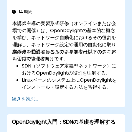
境の問題解決および最適化が可能になる。
14 時間
本講師主導の実習形式研修（オンラインまたは会
場での開催）は、OpenDaylightの基本的な概念
を学び、ネットワーク自動化におけるその役割を
理解し、ネットワーク設定や運用の自動化に取り
組みたい初心者レベルのネットワークエンジニア
本研修を受講することで、参加者は以下のスキル
およびIT管理者向けです。
を習得できます：
SDN（ソフトウェア定義型ネットワーク）に
おけるOpenDaylightの役割を理解する。
Linuxベースのシステム上にOpenDaylightを
インストール・設定する方法を習得する。
OpenDaylightのアーキテクチャおよび主要
続きを読む...
機能について理解する。
OpenDaylightを用いて基本的な自動化ネッ
トワーク設定を作成できるようになる。
OpenDaylight入門：SDNの基礎を理解する
OpenDaylightコントローラを活用してネッ
トワークの監視・管理が行えるようになる。