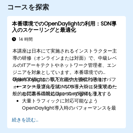
コースを探索
本番環境でのOpenDaylightの利用：SDN導
入のスケーリングと最適化
14 時間
本講座は日本にて実施されるインストラクター主
導の研修（オンラインまたは対面）で、中級レベ
ルのITアーキテクトやネットワーク管理者、エン
ジニアを対象としています。本番環境での
OpenDaylightの導入方法や大規模利用向けパフ
研修終了後には、以下の能力が身につきます：
ォーマンス最適化手法、SDN導入時に発生する一
スケーラブルなSDNソリューション実現のた
般的な問題への対処法について習得します。
めに本番環境にOpenDaylightを導入する
大量トラフィックに対応可能なよう
OpenDaylight導入時のパフォーマンスを最
適化する
続きを読む...
SDN導入環境で発生しうる典型的な問題を特
定・解決する