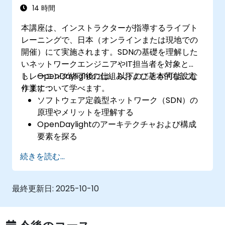
14 時間
本講座は、インストラクターが指導するライブト
レーニングで、日本（オンラインまたは現地での
開催）にて実施されます。SDNの基礎を理解した
いネットワークエンジニアやIT担当者を対象と
し、OpenDaylightの仕組みおよび基本的な設定
トレーニング終了後には、以下のことが可能にな
作業について学べます。
ります：
ソフトウェア定義型ネットワーク（SDN）の
原理やメリットを理解する
OpenDaylightのアーキテクチャおよび構成
要素を探る
Linuxシステム上にOpenDaylightをインスト
続きを読む...
ール・設定する
ネットワーク機器とOpenDaylightを連携さ
せる
最終更新日:
2025-10-10
OpenDaylightにおける基本的な操作やコマ
ンドを実行する